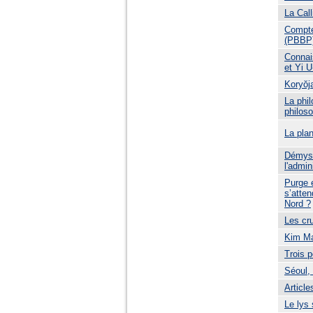
La Call
Compte
(PBBP)
Connai
et Yi 
Koryŏj
La phil
philos
La plan
Démysti
l'admin
Purge e
s’atten
Nord ?
Les cr
Kim Ma
Trois 
Séoul,
Article
Le lys 