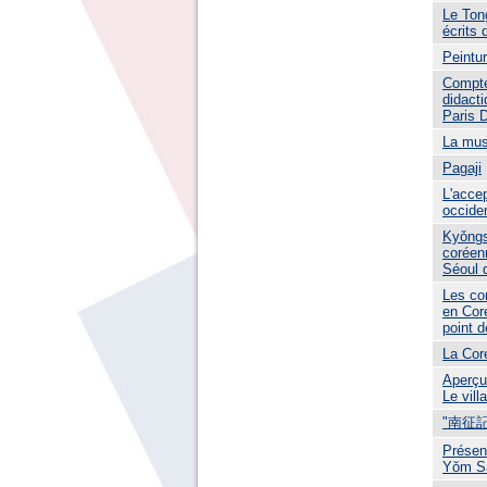
Le Ton
écrits 
Peintur
Compte
didacti
Paris D
La mus
Pagaji
L'accep
occide
Kyǒngs
coréen
Séoul 
Les con
en Coré
point d
La Coré
Aperçu
Le vil
"南征
Présen
Yŏm S