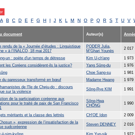
A
B
C
D
E
F
G
H
I
J
K
L
M
N
O
P
Q
R
S
T
U
V
du document
Auteur(s)
Anné
 rendu de la « Journée d’études : Linguistique
PODER Julia
,
2 017
ne » à l’INALCO, 18 mai 2017
M’Ghari Younès
ng-un : poète d'un temps de détresse
Kim U-ch'ang
1 973
t les Coréens considèrent-ils la justice?
Yang Sŭng-du
1 976
sŭng
Choe Sang-su
1 981
re du paresseux transformé en bœuf
Madame Hwang
1 979
hamanistes de l'île de Cheju-do : discours
Sŏng-Rye KIM
1 991
que sur la violence
tion de la participation coréenne aux
Sŏng-Hwa
tions pour le traité de paix de San Francisco
1 990
CHŎNG
1
ets méritants et la classe des lettrés
CH’OE Idon
2 009
Chosun », expression de l’insatisfaction de la
Steven DENNEY
2 016
se sudcoréenne
k-ji-sim-kyŏng
Kim Yun-sik
1 972