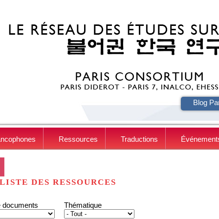
HE
Blog Pa
ancophones
Ressources
Traductions
Événement
LISTE DES RESSOURCES
e documents
Thématique