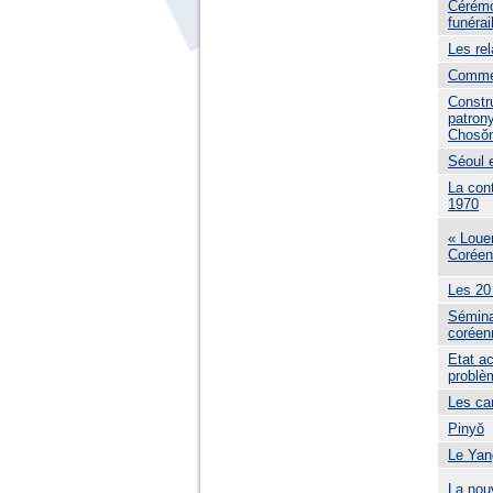
Cérémo
funérai
Les rel
Comment
Constr
patron
Chosŏ
Séoul 
La con
1970
« Louer
Corée
Les 20 m
Séminai
coréen
Etat a
problè
Les ca
Pinyŏ
Le Yan
La nou