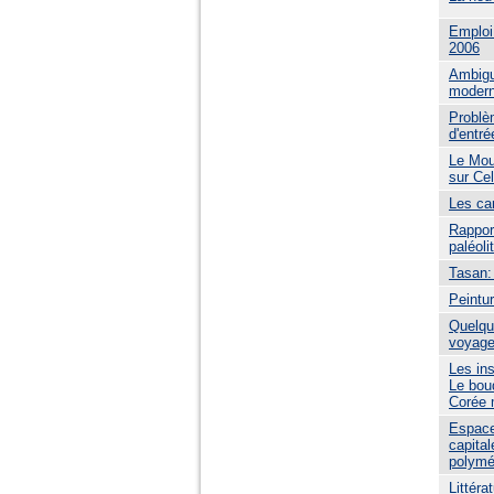
Emploi
2006
Ambiguï
moder
Problè
d'entr
Le Mou
sur Ce
Les ca
Rappor
paléoli
Tasan:
Peintu
Quelqu
voyage
Les ins
Le boud
Corée 
Espace
capital
polymé
Littér