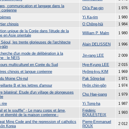
es, communication et langage dans la
Ch'a Pae-gin
1 976
é coréenne
poèmes
Yi Ka-rim
1 980
tier chinois
O Chŏng-hŭi
1 984
tion unique de la Corée dans l'étude de la
William P. Malm
1 980
e en Asie orientale
Séoul, les trente glorieuses de l'architecte
Alain DELISSEN
1 996
-gŭn
cherche d'un mode de délibération à la
Jin-rang LEE
2 009
ne : le NEIS
cours multiculturel en Corée du Sud
Hye-Kyung LEE
2 015
ères chinois et langue coréenne
Hyŏng-kyu KIM
1 969
 du Moine Chi-nul
Pak Sŏng-bai
1 971
eillante B et les lettres d'amour
Hyŏn chin-gŏn
1 974
re bilatéral: Etude d'un village de plongeuses
Cho Hae-joang
1 979
ée
 rire
Yi Tong-ha
1 987
il et le souffle" - Le maru corps et âme,
Frédéric
1 993
 et éternité de la maison coréenne -
BOULESTEIX
eat Ming Code and the repression of catholics
Pierre-Emmanuel
2 012
sŏn Korea
ROUX