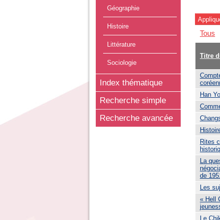
Géographie
Histoire
Tous
Littérature
Titre 
Sociologie
Compte
Index thématique
coréen
Han Yo
Recherche simple
Commen
Recherche avancée
Chang
Histoi
Rites c
histori
La ques
négocia
de 195
Les suj
« Hell 
jeunes
Le Chi