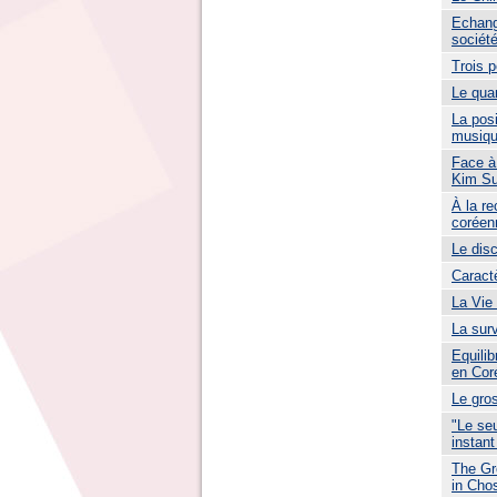
Echang
sociét
Trois 
Le quar
La posi
musiqu
Face à 
Kim Su
À la re
coréen
Le dis
Caract
La Vie
La surv
Equilib
en Cor
Le gros
"Le seu
instant
The Gr
in Cho