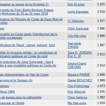
igraphie au temps de la Dynastie Yi
Kim Ki-sûng
1 970
-rendu du Paris Berlin Bochum Prague
Leyla Karaagac
2 019
 Workshop du 15 au 16 mars 2019
ssance de l'histoire de Corée de Kang Man-gil
Yi Sŏng-mu
1 977
U-sŏng
ang
Chŏn Sang-guk
1 986
osophie en Corée après l'introduction de la
Cho Hŭi-yŏng
1 988
ophie occidentale
Sae-wook
ification de Séoul : passé, présent, futur
1 997
CHUNG
fier le royaume ermite : la constitution et
Sara R. JORDAN
,
2 013
istration publique en Corée du nord
Eric C. IP
t exécution de Jang Song-taek : faut-il
Seong-Chang
dre à une instabilité politique en Corée du
2 014
CHEONG
ues phénoménales du Han de Corée
Maurice PARDÉ
1 968
n-jung et le Sanguo zhi
Daniel BOUCHEZ
1 989
poèmes
Cho Pyŏng-hwa
1 973
 Hiver 1964
Kim Sŭng-ok
1 976
s de bureau pour la calligraphie
Choe Sang-su
1 982
sauvage et l’étoile
Ma Hae-song
1 979