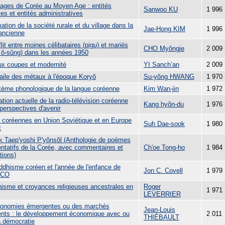
llages de Corée au Moyen Age : entités
Sanwoo KU
1 996
les et entités administratives
ation de la société rurale et du village dans la
Jae-Hong KIM
1 996
ancienne
lit entre moines célibataires (pigu) et mariés
CHO Myŏngje
2 009
’ ŏ-sŭng) dans les années 1950
x coupes et modernité
YI Sanch’an
2 009
vaile des métaux à l'époque Koryŏ
Su-yŏng HWANG
1 970
tème phonologique de la langue coréenne
Kim Wan-jin
1 972
ation actuelle de la radio-télévision coréenne
Kang hyŏn-du
1 976
perspectives d'avenir
 coréennes en Union Soviétique et en Europe
Suh Dae-sook
1 980
t
k Taep'yoshi P'yŏnsŏl (Anthologie de poèmes
entatifs de la Corée, avec commentaires et
Ch'oe Tong-ho
1 984
tions)
ddhisme coréen et l'année de l'enfance de
Jon C. Covell
1 979
SCO
isme et croyances religieuses ancestrales en
Roger
1 971
LEVERRIER
onomies émergentes ou des marchés
Jean-Louis
nts : le développement économique avec ou
2 011
THIÉBAULT
a démocratie