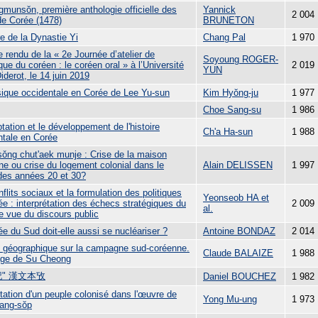
gmunsŏn, première anthologie officielle des
Yannick
2 004
de Corée (1478)
BRUNETON
e de la Dynastie Yi
Chang Pal
1 970
 rendu de la « 2e Journée d’atelier de
Soyoung ROGER-
que du coréen : le coréen oral » à l’Université
2 019
YUN
iderot, le 14 juin 2019
ique occidentale en Corée de Lee Yu-sun
Kim Hyŏng-ju
1 977
Choe Sang-su
1 986
tation et le développement de l'histoire
Ch'a Ha-sun
1 988
ntale en Corée
ǒng chut'aek munje : Crise de la maison
ne ou crise du logement colonial dans le
Alain DELISSEN
1 997
des années 20 et 30?
flits sociaux et la formulation des politiques
Yeonseob HA et
e : interprétation des échecs stratégiques du
2 009
al.
e vue du discours public
e du Sud doit-elle aussi se nucléariser ?
Antoine BONDAZ
2 014
 géographique sur la campagne sud-coréenne.
Claude BALAIZE
1 988
lage de Su Cheong
記" 漢文本攷
Daniel BOUCHEZ
1 982
tation d'un peuple colonisé dans l'œuvre de
Yong Mu-ung
1 973
ang-sŏp