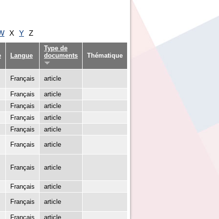
W
X
Y
Z
Type de
e
Langue
documents
Thématique
Français
article
Français
article
Français
article
Français
article
Français
article
Français
article
Français
article
Français
article
Français
article
Français
article