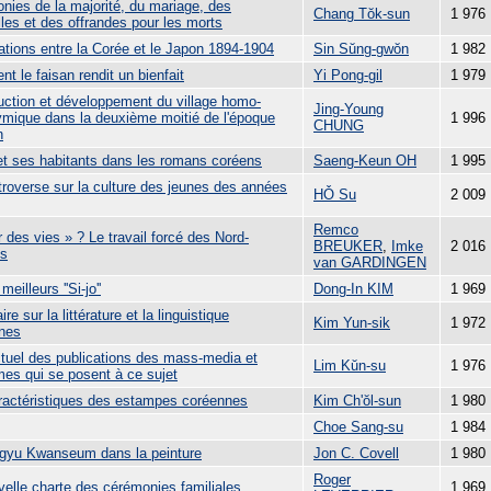
nies de la majorité, du mariage, des
Chang Tŏk-sun
1 976
lles et des offrandes pour les morts
ations entre la Corée et le Japon 1894-1904
Sin Sŭng-gwŏn
1 982
 le faisan rendit un bienfait
Yi Pong-gil
1 979
uction et développement du village homo-
Jing-Young
ymique dans la deuxième moitié de l'époque
1 996
CHUNG
n
et ses habitants dans les romans coréens
Saeng-Keun OH
1 995
troverse sur la culture des jeunes des années
HǑ Su
2 009
Remco
 des vies » ? Le travail forcé des Nord-
BREUKER
,
Imke
2 016
ns
van GARDINGEN
eilleurs ''Si-jo''
Dong-In KIM
1 969
re sur la littérature et la linguistique
Kim Yun-sik
1 972
nes
ctuel des publications des mass-media et
Lim Kŭn-su
1 976
mes qui se posent à ce sujet
ractéristiques des estampes coréennes
Kim Ch'ŏl-sun
1 980
Choe Sang-su
1 984
gyu Kwanseum dans la peinture
Jon C. Covell
1 980
Roger
velle charte des cérémonies familiales
1 969