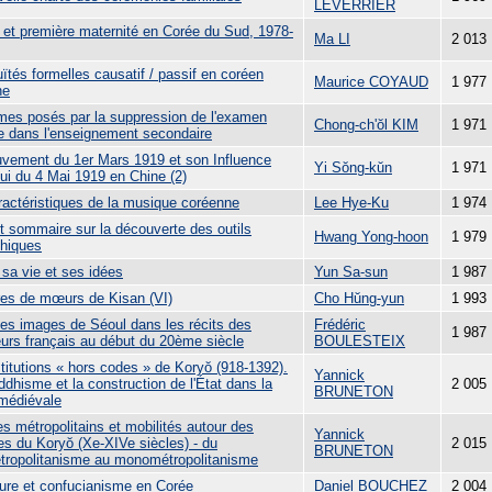
LEVERRIER
 et première maternité en Corée du Sud, 1978-
Ma LI
2 013
tés formelles causatif / passif en coréen
Maurice COYAUD
1 977
ne
mes posés par la suppression de l'examen
Chong-ch'ŏl KIM
1 971
ée dans l'enseignement secondaire
vement du 1er Mars 1919 et son Influence
Yi Sŏng-kŭn
1 971
lui du 4 Mai 1919 en Chine (2)
ractéristiques de la musique coréenne
Lee Hye-Ku
1 974
t sommaire sur la découverte des outils
Hwang Yong-hoon
1 979
thiques
 sa vie et ses idées
Yun Sa-sun
1 987
res de mœurs de Kisan (VI)
Cho Hŭng-yun
1 993
es images de Séoul dans les récits des
Frédéric
1 987
urs français au début du 20ème siècle
BOULESTEIX
titutions « hors codes » de Koryŏ (918-1392).
Yannick
dhisme et la construction de l'État dans la
2 005
BRUNETON
médiévale
s métropolitains et mobilités autour des
Yannick
es du Koryŏ (Xe-XIVe siècles) - du
2 015
BRUNETON
tropolitanisme au monométropolitanisme
ature et confucianisme en Corée
Daniel BOUCHEZ
2 004