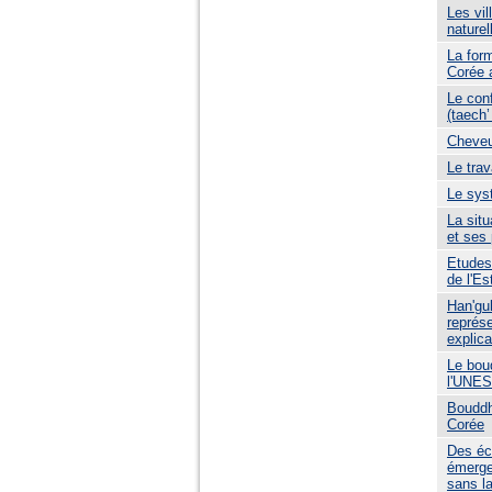
Les vi
naturel
La form
Corée 
Le conf
(taech
Cheveu
Le tra
Le sys
La situ
et ses 
Etudes
de l'Es
Han'gu
représ
explica
Le bou
l'UNE
Bouddh
Corée
Des éc
émerge
sans l