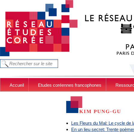
Aller au contenu principal
FORMULAIRE DE RECHERCHE
Chercher dans ce site
Accueil
Etudes coréennes francophones
Ressour
KIM PUNG-GU
Les Fleurs du Mal: Le cycle de 
En un lieu secret: Trente poè