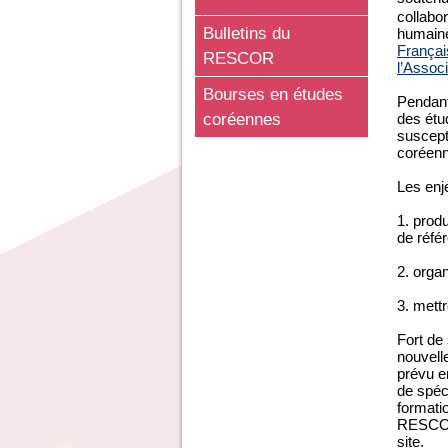
collabo
Bulletins du
humaine
Françai
RESCOR
l’Assoc
Bourses en études
Pendant
coréennes
des étu
suscepti
coréen
Les enj
1. prod
de réfé
2. orga
3. mett
Fort de
nouvell
prévu e
de spéc
formati
RESCOR 
site.