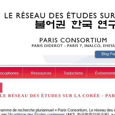
HE
Blog Pa
ancophones
Ressources
Traductions
Événement
LE RÉSEAU DES ÉTUDES SUR LA CORÉE - PA
ramme de recherche pluriannuel « Paris Consortium, Le réseau des é
 par
l’Académie des Études coréennes
(AKS, 한국학중앙연구원), a eu po