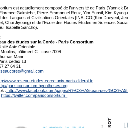
ortium est actuellement composé de l’université de Paris (Yannick 
 Florence Galmiche, Pierre-Emmanuel Roux, Yim Eunsil, Kim Kyung-mi
l des Langues et Civilisations Orientales [INALCO](Kim Daeyeol, Je
t, Choi Jiyoung) et de l’Ecole des Hautes Études en Sciences Socia
u, Isabelle Sancho).
:
au des études sur la Corée - Paris Consortium
ité Asie Orientale
Moulins, bâtiment C - case 7009
 Thomas Mann
aris cedex 13
 57 27 64 31
eseaucoree@gmail.com
tp://www.reseau-etudes-coree.univ-paris-diderot.fr
ttp://parisconsortium.hypotheses.org
ok :
http://www.facebook.com/pages/R%C3%A9seau-des-%C3%A9tu
:
https://twitter.com/parisconsortium