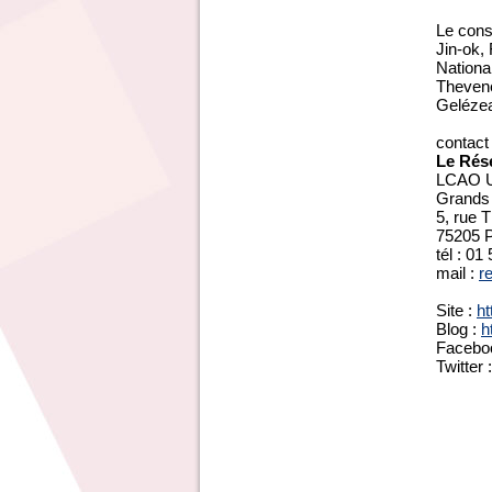
Le cons
Jin-ok,
Nationa
Thevene
Gelézea
contact 
Le Rése
LCAO Un
Grands 
5, rue
75205 P
tél : 01
mail :
r
Site :
ht
Blog :
h
Facebo
Twitter 