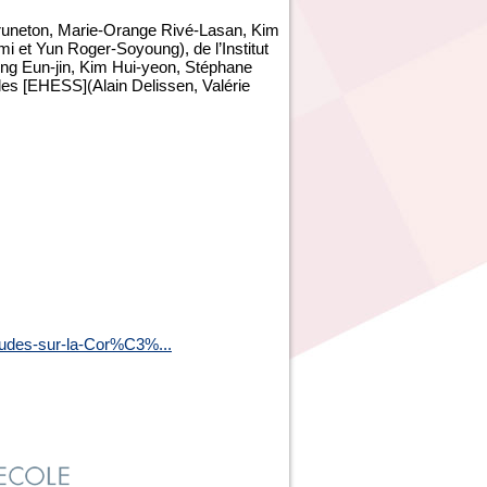
Bruneton, Marie-Orange Rivé-Lasan, Kim
 et Yun Roger-Soyoung), de l’Institut
ong Eun-jin, Kim Hui-yeon, Stéphane
les [EHESS](Alain Delissen, Valérie
des-sur-la-Cor%C3%...