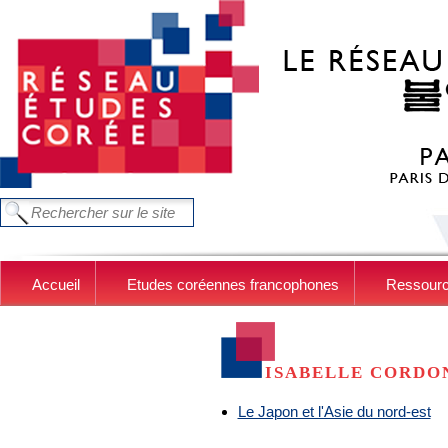
Aller au contenu principal
FORMULAIRE DE RECHERCHE
Chercher dans ce site
Accueil
Etudes coréennes francophones
Ressour
ISABELLE CORDO
Le Japon et l'Asie du nord-est