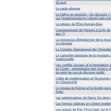
19 avril
Le saule pleureur
La Hallyu en question : les discours « 
sur l’expansionnisme culturel sud-cor
La religion de l'Être-Humain-Dieu
L'enseignement de l'histoire à la fin de
des Yi
Le processus d'introduction de la mus
occidentale
Le Congrès International des Orientali
Le caractère artistique de la musique
traditionnelle
Les conflits sociaux et la formulation 
en Corée : interprétation des échecs s
du point de vue du discours public
L'idée de modernisation et l'économie
Im Chong-ch'ŏl
Le groupe de Kŭmgu et la révolte pay
Kobu
Les pérégrinations de Dame Xie dans 
Les formes citatives en coréen moder
Les propos de Kim Ch'un-t'aek sur le