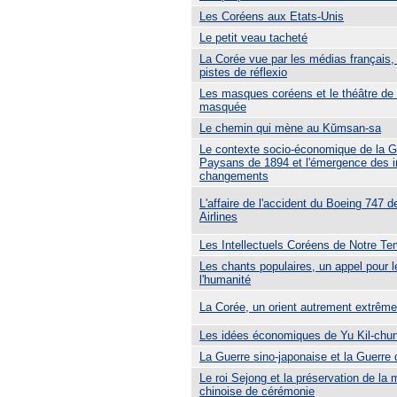
Les Coréens aux Etats-Unis
Le petit veau tacheté
La Corée vue par les médias français,
pistes de réflexio
Les masques coréens et le théâtre de
masquée
Le chemin qui mène au Kŭmsan-sa
Le contexte socio-économique de la G
Paysans de 1894 et l'émergence des in
changements
L'affaire de l'accident du Boeing 747 
Airlines
Les Intellectuels Coréens de Notre T
Les chants populaires, un appel pour l
l'humanité
La Corée, un orient autrement extrême
Les idées économiques de Yu Kil-chu
La Guerre sino-japonaise et la Guerr
Le roi Sejong et la préservation de la
chinoise de cérémonie