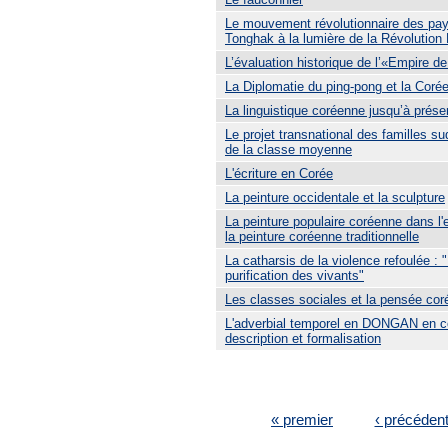
Le mouvement révolutionnaire des pa
Tonghak à la lumière de la Révolution
L’évaluation historique de l’«Empire d
La Diplomatie du ping-pong et la Coré
La linguistique coréenne jusqu’à prése
Le projet transnational des familles s
de la classe moyenne
L'écriture en Corée
La peinture occidentale et la sculpture
La peinture populaire coréenne dans l
la peinture coréenne traditionnelle
La catharsis de la violence refoulée : 
purification des vivants"
Les classes sociales et la pensée co
L'adverbial temporel en DONGAN en c
description et formalisation
PAGES
« premier
‹ précéden