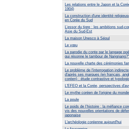
Les relations entre le Japon et la Coré
1904)
La construction d'une identité religieu
en Corée du Sud
L’essor du tigre : les ambitions sud-c
Asie du Sud-Est
La maison Unesco à Séoul
Le vœu
La parodie du conte par le langage poé
qui résonne le tambour de Nangnang?
La nouvelle charte des cérémonies fam
Le problème de l'interrogation indirecte
d'après ses marques (en français, angl
coréen) : étude contrastive et typologi
L'EFEO et la Corée, perspectives d'av
Le mythe coréen de l'origine du monde
La poule
Le poids de l’histoire : la méfiance co
vis des nouvelles orientations de défe
japonaise
L'archéologie coréenne aujourd'hui
Le fauconnier