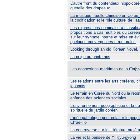
L’autre front du contentieux nippo-coré
querelle des drapeaux
La musique rituelle chinoise en Corée_
la codification et le rôle culturel de l’a
Les expressions nominales à classifica
propositions à cas multiples du coréen
sur leur syntaxe interne et mise en év
quelques convergences structurales
Looking through an old Korean Novel
La neige au printemps
Les connexions maritimes de la Cor
Les relations entre les arts coréens, c
japonais
Le terrain en Corée du Nord ou la ret
enfance des sciences sociales
L'environnement géographique et la tra
spirituelle du jardin coréen
L'idée patriotique pour éclairer le peup
Ch'ae-Ho
La controverse sur la littérature prolét
La vie et la pensée de Yi Kyu-gyŏng