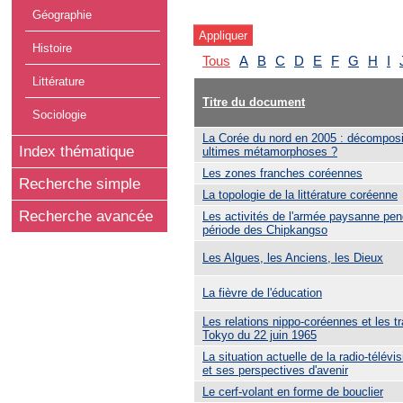
Géographie
Histoire
Tous
A
B
C
D
E
F
G
H
I
Littérature
Titre du document
Sociologie
La Corée du nord en 2005 : décomposi
Index thématique
ultimes métamorphoses ?
Les zones franches coréennes
Recherche simple
La topologie de la littérature coréenne
Recherche avancée
Les activités de l'armée paysanne pen
période des Chipkangso
Les Algues, les Anciens, les Dieux
La fièvre de l'éducation
Les relations nippo-coréennes et les tr
Tokyo du 22 juin 1965
La situation actuelle de la radio-télév
et ses perspectives d'avenir
Le cerf-volant en forme de bouclier