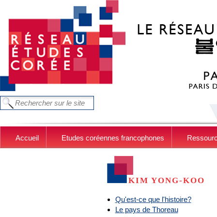
Aller au contenu principal
FORMULAIRE DE RECHERCHE
Chercher dans ce site
Accueil
Etudes coréennes francophones
Ressour
KIM YONG-KOO
Qu'est-ce que l'histoire?
Le pays de Thoreau