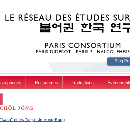
HE
Blog Pa
ancophones
Ressources
Traductions
Événement
CHŎL JŎNG
''kasa'' et les ''si-jo'' de Song-Kang