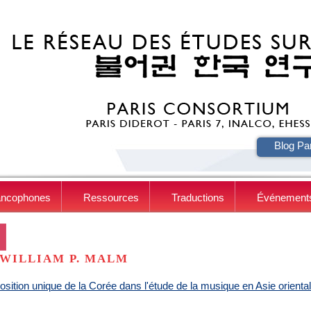
HE
Blog Pa
ancophones
Ressources
Traductions
Événement
WILLIAM P. MALM
osition unique de la Corée dans l'étude de la musique en Asie orienta