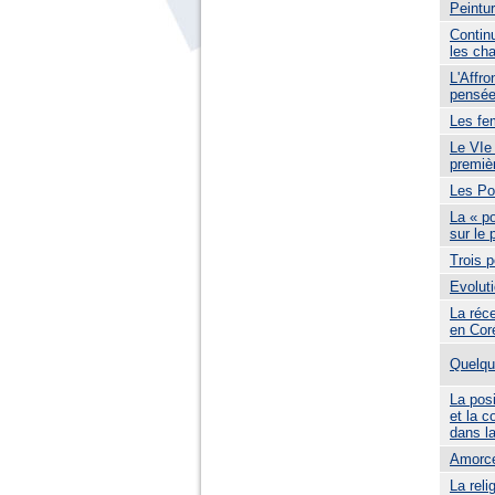
Peintu
Continu
les ch
L'Affro
pensée
Les fe
Le VIe 
premiè
Les Po
La « p
sur le 
Trois 
Evoluti
La réc
en Cor
Quelqu
La posi
et la 
dans l
Amorce
La reli