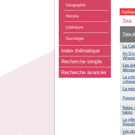
Géographie
Histoire
Tous
Littérature
Titre 
Sociologie
La Call
Index thématique
An Eng
Wheels
Recherche simple
Les po
découv
Recherche avancée
La crit
critiqu
La ren
Peintre
Notes s
tukso
La vill
Républ
Les pr