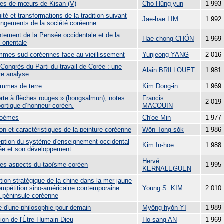
res de mœurs de Kisan (V)
Cho Hŭng-yun
1 993
ité et transformations de la tradition suivant
Jae-hae LIM
1 992
angements de la société coréenne
ntement de la Pensée occidentale et de la
Hae-chong CHŎN
1 969
 orientale
mmes sud-coréennes face au vieillissement
Yunjeong YANG
2 016
Congrès du Parti du travail de Corée : une
Alain BRILLOUET
1 981
re analyse
mmes de terre
Kim Dong-in
1 969
orte à flèches rouges » (hongsalmun), notes
Francis
2 019
portique d’honneur coréen.
MACOUIN
poèmes
Ch'oe Min
1 977
on et caractéristiques de la peinture coréenne
Wŏn Tong-sŏk
1 986
eption du système d'enseignement occidental
Kim In-hoe
1 988
ée et son développement
Hervé
es aspects du taoïsme coréen
1 995
KERNALEGUEN
tion stratégique de la chine dans la mer jaune
compétition sino-américaine contemporaine
Young S. KIM
2 010
a péninsule coréenne
 d'une philosophie pour demain
Myŏng-hyŏn YI
1 989
gion de l'Être-Humain-Dieu
Ho-sang AN
1 969