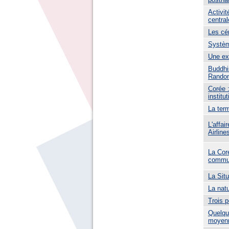
Activit
central
Les cé
Systèm
Une ex
Buddhi
Rando
Corée :
institu
La term
L'affai
Airline
La Coré
commun
La Sit
La nat
Trois 
Quelque
moyenn