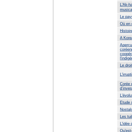
L'Ak-h
musica
Le pay
Où en e
Histoir
A Kore
Aperçu 
coréenn
coopéra
l'indig
Le dro
L'irrup
Corée d
d’inve
L'évolu
Etude 
Nostal
Les tu
L'idée
Qu'est