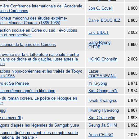
mière Conférence internationale de l'Académie
Jon C. Covell
1 980
udes Coréennes
richeur méconnu des études extrême-
Daniel BOUCHEZ
1 983
ales : Maurice Courant (1865-1935)
ection sociale en Corée du sud : évolutions
Éric BIDET
2 002
es et perspectives
Sang-Ryong
science de la paix des Coréens
1 990
CH'OE
roverse sur la « Littérature nationale » entre
ivains de droite et de gauche, juste après la
HONG Chǒnsǒn
2 009
ion
ations nippo-coréennes et les traités de Tokyo
Lazar
1 965
juin 1965
FOCSANEANU
o et Sa Pensée
Yi Ki-yŏng
1 971
ie coréenne après la libération
Kim Chong-ch'ŏl
1 974
e du roman coréen, Le poète de l'époque en
Kwak Kwang-su
1 979
se
ggi
Hwang Hye-sŏng
1 987
 en hiver (II)
Kim Ch'ae-wŏn
1 993
agons d’après les légendes du Samguk yusa
Seung Ja SHIM
1 992
rsonnes âgées peuvent-elles compter sur le
Anna CHUNG
2 016
national de retraite ?