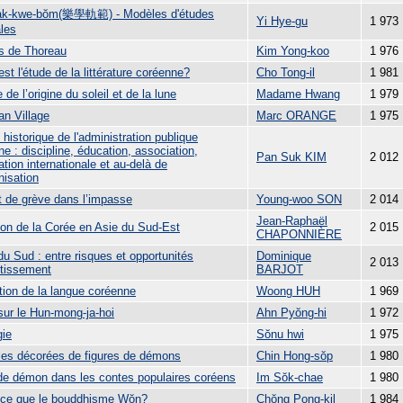
ak-kwe-bŏm(樂學軌範) - Modèles d'études
Yi Hye-gu
1 973
les
s de Thoreau
Kim Yong-koo
1 976
st l'étude de la littérature coréenne?
Cho Tong-il
1 981
e de l’origine du soleil et de la lune
Madame Hwang
1 979
an Village
Marc ORANGE
1 975
historique de l'administration publique
e : discipline, éducation, association,
Pan Suk KIM
2 012
tion internationale et au-delà de
énisation
it de grève dans l’impasse
Young-woo SON
2 014
Jean-Raphaël
tion de la Corée en Asie du Sud-Est
2 015
CHAPONNIÈRE
u Sud : entre risques et opportunités
Dominique
2 013
stissement
BARJOT
tion de la langue coréenne
Woong HUH
1 969
sur le Hun-mong-ja-hoi
Ahn Pyŏng-hi
1 972
gie
Sŏnu hwi
1 975
iles décorées de figures de démons
Chin Hong-sŏp
1 980
 de démon dans les contes populaires coréens
Im Sŏk-chae
1 980
-ce que le bouddhisme Wŏn?
Chŏng Pong-kil
1 984