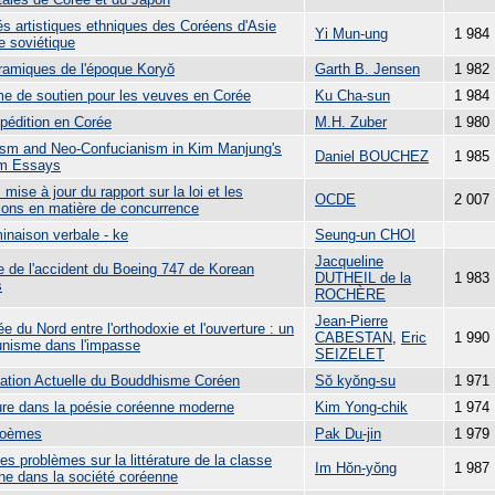
és artistiques ethniques des Coréens d'Asie
Yi Mun-ung
1 984
e soviétique
ramiques de l'époque Koryŏ
Garth B. Jensen
1 982
e de soutien pour les veuves en Corée
Ku Cha-sun
1 984
pédition en Corée
M.H. Zuber
1 980
sm and Neo-Confucianism in Kim Manjung's
Daniel BOUCHEZ
1 985
m Essays
 mise à jour du rapport sur la loi et les
OCDE
2 007
tions en matière de concurrence
inaison verbale - ke
Seung-un CHOI
Jacqueline
re de l'accident du Boeing 747 de Korean
DUTHEIL de la
1 983
s
ROCHÈRE
Jean-Pierre
e du Nord entre l'orthodoxie et l'ouverture : un
CABESTAN
,
Eric
1 990
isme dans l'impasse
SEIZELET
uation Actuelle du Bouddhisme Coréen
Sŏ kyŏng-su
1 971
ure dans la poésie coréenne moderne
Kim Yong-chik
1 974
poèmes
Pak Du-jin
1 979
s problèmes sur la littérature de la classe
Im Hŏn-yŏng
1 987
e dans la société coréenne