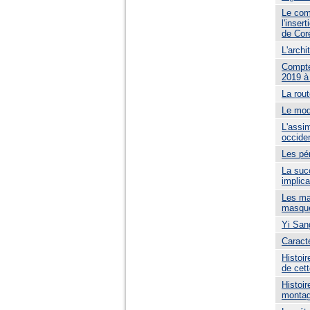
Le com
l'inser
de Cor
L'archi
Compte
2019 à
La rou
Le mod
L'assim
occide
Les pé
La suc
implica
Les ma
masqu
Yi Sang
Caracté
Histoir
de cett
Histoir
monta