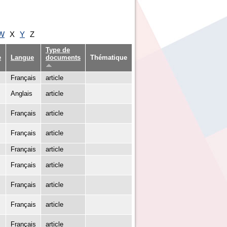
W
X
Y
Z
Type de
e
Langue
documents
Thématique
Français
article
Anglais
article
Français
article
Français
article
Français
article
Français
article
Français
article
Français
article
Français
article