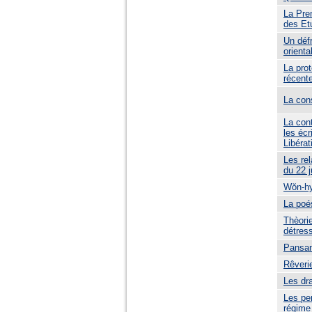
La Pre
des Et
Un déf
orient
La prot
récent
La con
La cont
les écr
Libérat
Les rel
du 22 
Wŏn-hy
La poés
Thèori
détres
Pansan
Rêverie
Les dr
Les pe
régime 