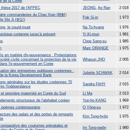
ire de la Corée
e thèse 2017 de l'AFPEC
JEONG
,
Ae Ran
2 018
atre commanderies du Chao Xian (朝鮮)
Pak Si-in
1 973
 le Shi Ji (史記)
ng, le sourd-muet
Na To-hyang
1 976
uistique coréenne jusqu’à présent
Yi Ki-mun
1 981
es
Choe Sang-su
1 985
m
Marc ORANGE
1 975
fis en matière d'e-gouvernance : Protestations
ociété civile concernant la protection de la vie
Whasun JHO
2 005
 dans l'e-gouvernement en Corée
sation des entreprises publiques coréennes :
Juliette SCHWAK
2 014
 de la Korea Development Bank
ions générales sur les études coréennes 70
Sandra FAHY
2 015
rès l'indépendance
 et première maternité en Corée du Sud
LI Ma
2 013
ndements structuraux de l'alphabet coréen
Yun-ho KANG
1 969
 poèmes contemporains
O Yŏng-su
1 972
tecture des palais et des portes de remparts
Kim Tong-hyŏn
1 975
ée
comparative des coutumes prénatales et
Im Tong-gwŏn
1 980
tales de Corée et du Japon