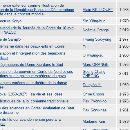
merce extérieur comme illustration de
tion de la République Populaire Démocratique
Alain BRILLOUET
1 983
ée dans le concert mondial
tecture Koryŏ
Sin Yŏng-hun
1 970
-rendu de la Journée de la Corée du 16 avril
Noémie Orange
2 019
 l’INALCO
te de Samp'o
Hwang Sŏk-yŏng
1 977
ernisme dans les beaux-arts en Corée
Yi Il
1 986
ilation et l'interprétation des beaux-arts
O Kwang-su
1 988
ntaux
régrinations de Dame Xie dans le Sud
Marc ORANGE
1 976
cession du pouvoir en Corée du Nord et ses
Seong-Chang
2 011
tions sur la politique extérieure du pays
CHEONG
sques coréens et le théâtre de la danse
Du-hyŏn YI
1 969
ée
-jai (1850-1927) : sa vie et ses idées
Ch'oe Choon
1 973
ristiques de la loi coréenne traditionnelle
Pak Pyŏng-ho
1 976
e des sciences en Corée: évaluation de l'état
Pak Sŏng-nae
1 981
e discipline
e du fils qui abandonne son père à la
Madame Kim
1 979
gne