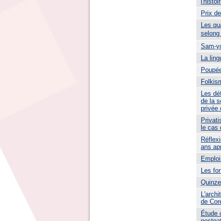
l'histo
Prix d
Les qu
selong
Sam-yo
La ling
Poupé
Folkis
Les dé
de la s
privée
Privati
le cas
Réflex
ans ap
Emploi
Les fo
Quinze
L'archi
de Cor
Étude 
postna