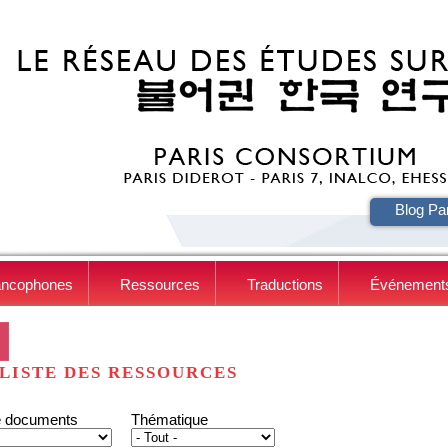
HE
Blog Pa
ancophones
Ressources
Traductions
Événement
LISTE DES RESSOURCES
e documents
Thématique