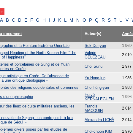
A
B
C
D
E
F
G
H
I
J
K
L
M
N
O
P
Q
R
S
T
U
V
du document
Auteur(s)
Anné
igraphie et la Peinture Extrême-Orientale
Sok Do-ryun
1 969
aged Reading of the North Korean Film “The
Valérie
2 019
 of Happiness”
GELEZEAU
teries et porcelaines de Sung et de Yüan
Choi Sunu
1 977
ertes en Corée
ique artistique en Corée -De l'absence de
Yu Hong-jun
1 986
e à une critique idéologique -
contre des religions occidentales et coréennes
Cho Hŭng-yun
1 988
Hervé
s d’une philosophie
1 996
KERNALEGUEN
ur des lieux de culte militaires anciens, les
Francis
2 014
MACOUIN
e nouvelle de Sejong : un contrepoids à la «
Alexandra LICHÀ
2 014
ique de Séoul »
oblèmes divers posés par les études de
Chŏl-choon KIM
1 970