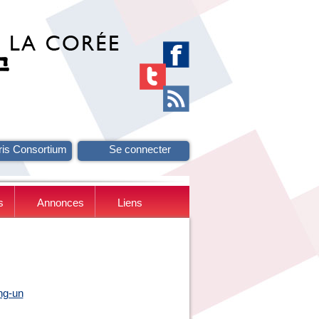
ris Consortium
Se connecter
s
Annonces
Liens
ng-un