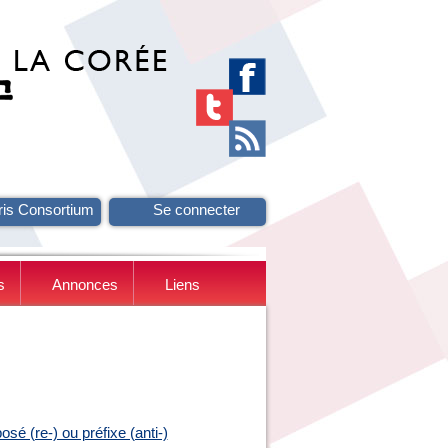
ris Consortium
Se connecter
s
Annonces
Liens
sé (re-) ou préfixe (anti-)