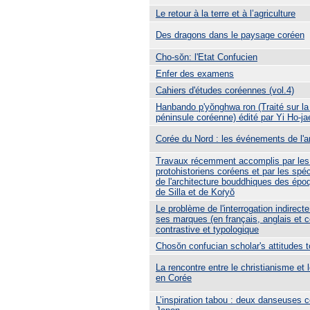
Le retour à la terre et à l’agriculture
Des dragons dans le paysage coréen
Cho-sŏn: l'Etat Confucien
Enfer des examens
Cahiers d'études coréennes (vol.4)
Hanbando p'yŏnghwa ron (Traité sur la
péninsule coréenne) édité par Yi Ho-ja
Corée du Nord : les événements de l'
Travaux récemment accomplis par les 
protohistoriens coréens et par les spéci
de l'architecture bouddhiques des ép
de Silla et de Koṙyŏ
Le problème de l'interrogation indirecte
ses marques (en français, anglais et c
contrastive et typologique
Chosŏn confucian scholar's attitudes 
La rencontre entre le christianisme et
en Corée
L’inspiration tabou : deux danseuses 