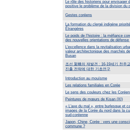
Le rôle des historiens pour envisager 
positive le problème de la division du
Gestes coréens
La formation du clergé indigène priori
Étrangères
Le poids de l’histoire : la méfiance co
des nouvelles orientations de défense
L'excellence dans la revitalisation ur
valeur architectonique des marchés de 
Busan
조선 架橋의 재발견 : 16-19세기 천
진출 전략에 대한 기초연구
Introduction au mouïsme
Les relations familiales en Corée
Le sens des couleurs chez les Coréen
Peintures de mœurs de Kisan (XI)
« L'axe du mal », entre burlesque et ca
images de la Corée du nord dans la cul
sud-coréenne
Japon, Chine, Corée : vers une consci
commune ?