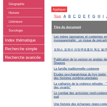
Géographie
Histoire
Tous
A
B
C
D
E
F
G
H
I
Littérature
Titre du document
Sociologie
Les mères japonaises et coréennes en 
Index thématique
monoparentalité : un risque de précari
Recherche simple
프랑스 포경선 리앙쿠르호의 독도 발견
Recherche avancée
Publication de la version en anglais 
Dragons
La famille traditionnelle coréenne
Etudes psychanalytique du hyo (piété fi
des histoires extrême-orientales
La catharsis de la violence refoulée : "
des vivants"
Le combat des activistes nord-coréen
sud
Une histoire des échanges nippo-coré