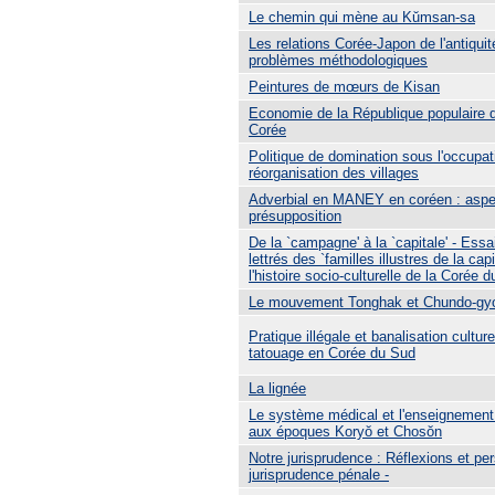
Le chemin qui mène au Kŭmsan-sa
Les relations Corée-Japon de l'antiquit
problèmes méthodologiques
Peintures de mœurs de Kisan
Economie de la République populaire 
Corée
Politique de domination sous l'occupat
réorganisation des villages
Adverbial en MANEY en coréen : aspec
présupposition
De la `campagne' à la `capitale' - Essa
lettrés des `familles illustres de la cap
l'histoire socio-culturelle de la Corée 
Le mouvement Tonghak et Chundo-gy
Pratique illégale et banalisation culture
tatouage en Corée du Sud
La lignée
Le système médical et l'enseignement
aux époques Koryŏ et Chosŏn
Notre jurisprudence : Réflexions et pe
jurisprudence pénale -