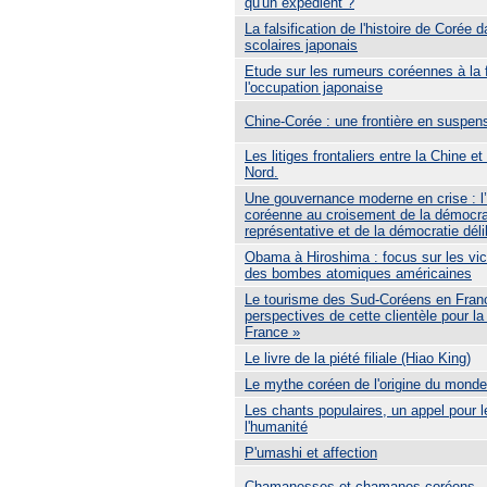
qu'un expédient ?
La falsification de l'histoire de Corée
scolaires japonais
Etude sur les rumeurs coréennes à la 
l'occupation japonaise
Chine-Corée : une frontière en suspen
Les litiges frontaliers entre la Chine e
Nord.
Une gouvernance moderne en crise : l
coréenne au croisement de la démocra
représentative et de la démocratie déli
Obama à Hiroshima : focus sur les vi
des bombes atomiques américaines
Le tourisme des Sud-Coréens en France
perspectives de cette clientèle pour la
France »
Le livre de la piété filiale (Hiao King)
Le mythe coréen de l'origine du monde
Les chants populaires, un appel pour l
l'humanité
P'umashi et affection
Chamanesses et chamanes coréens