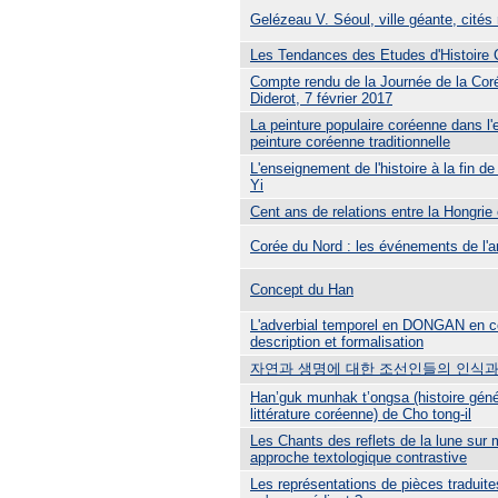
Gelézeau V. Séoul, ville géante, cités
Les Tendances des Etudes d'Histoire
Compte rendu de la Journée de la Cor
Diderot, 7 février 2017
La peinture populaire coréenne dans l
peinture coréenne traditionnelle
L'enseignement de l'histoire à la fin de
Yi
Cent ans de relations entre la Hongrie 
Corée du Nord : les événements de l'
Concept du Han
L'adverbial temporel en DONGAN en c
description et formalisation
자연과 생명에 대한 조선인들의 인식과
Han’guk munhak t’ongsa (histoire géné
littérature coréenne) de Cho tong-il
Les Chants des reflets de la lune sur m
approche textologique contrastive
Les représentations de pièces traduite