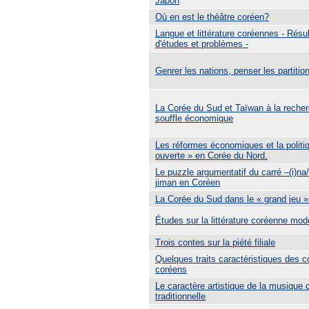
Japon
Où en est le thèâtre coréen?
Langue et littérature coréennes - Résu
d'études et problèmes -
Genrer les nations, penser les partitio
La Corée du Sud et Taïwan à la reche
souffle économique
Les réformes économiques et la politiq
ouverte » en Corée du Nord.
Le puzzle argumentatif du carré –(i)na/
jiman en Coréen
La Corée du Sud dans le « grand jeu »
Études sur la littérature coréenne mod
Trois contes sur la piété filiale
Quelques traits caractéristiques des c
coréens
Le caractère artistique de la musique
traditionnelle