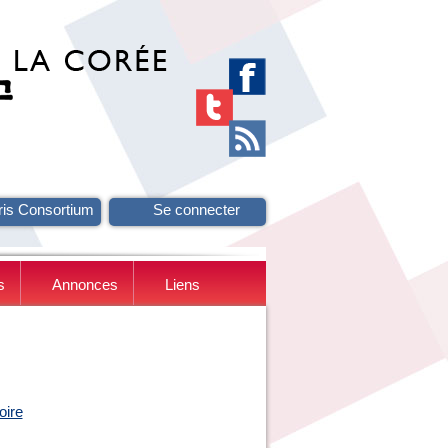
ris Consortium
Se connecter
s
Annonces
Liens
oire