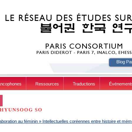
HE
Blog Pa
ancophones
Ressources
Traductions
Événement
HYUNSOOG SO
aboration au féminin » Intellectuelles coréennes entre histoire et mém