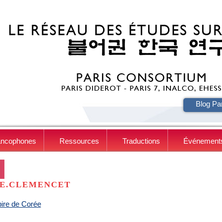
HE
Blog Pa
ancophones
Ressources
Traductions
Événement
E.CLEMENCET
ire de Corée