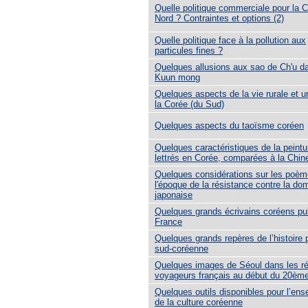
Quelle politique commerciale pour la 
Nord ? Contraintes et options (2)
Quelle politique face à la pollution aux
particules fines ?
Quelques allusions aux sao de Ch'u da
Kuun mong
Quelques aspects de la vie rurale et u
la Corée (du Sud)
Quelques aspects du taoïsme coréen
Quelques caractéristiques de la peintu
lettrés en Corée, comparées à la Chin
Quelques considérations sur les poè
l'époque de la résistance contre la do
japonaise
Quelques grands écrivains coréens pu
France
Quelques grands repères de l’histoire p
sud-coréenne
Quelques images de Séoul dans les ré
voyageurs français au début du 20ème
Quelques outils disponibles pour l’en
de la culture coréenne