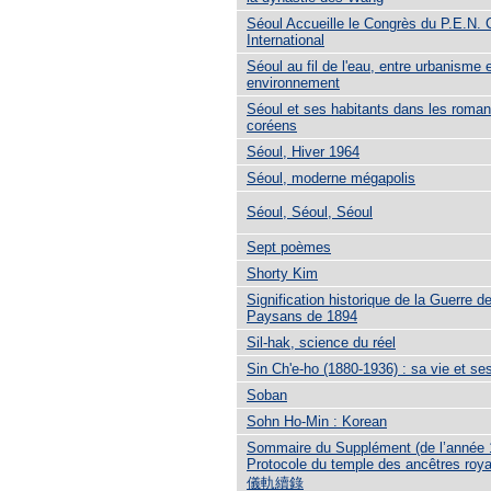
Séoul Accueille le Congrès du P.E.N. 
International
Séoul au fil de l'eau, entre urbanisme 
environnement
Séoul et ses habitants dans les roma
coréens
Séoul, Hiver 1964
Séoul, moderne mégapolis
Séoul, Séoul, Séoul
Sept poèmes
Shorty Kim
Signification historique de la Guerre d
Paysans de 1894
Sil-hak, science du réel
Sin Ch'e-ho (1880-1936) : sa vie et se
Soban
Sohn Ho-Min : Korean
Sommaire du Supplément (de l’année 
Protocole du temple des ancêtres r
儀軌續錄