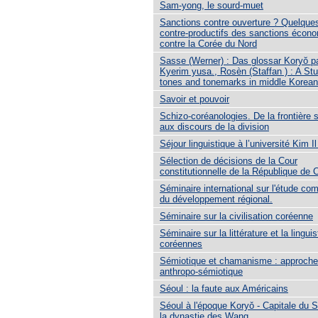
Sam-yong, le sourd-muet
Sanctions contre ouverture ? Quelques
contre-productifs des sanctions écon
contre la Corée du Nord
Sasse (Werner) : Das glossar Koryŏ p
Kyerim yusa., Rosèn (Staffan ) : A Stu
tones and tonemarks in middle Korean
Savoir et pouvoir
Schizo-coréanologies. De la frontière s
aux discours de la division
Séjour linguistique à l’université Kim I
Sélection de décisions de la Cour
constitutionnelle de la République de 
Séminaire international sur l'étude co
du développement régional.
Séminaire sur la civilisation coréenne
Séminaire sur la littérature et la lingui
coréennes
Sémiotique et chamanisme : approche
anthropo-sémiotique
Séoul : la faute aux Américains
Séoul à l'époque Koryǒ - Capitale du 
la dynastie des Wang