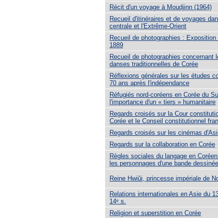
Récit d'un voyage à Moudjinn (1964)
Recueil d'itinéraires et de voyages dan
centrale et l'Extrême-Orient
Recueil de photographies : Exposition
1889
Recueil de photographies concernant l
danses traditionnelles de Corée
Réflexions générales sur les études c
70 ans après l'indépendance
Réfugiés nord-coréens en Corée du S
l'importance d'un « tiers » humanitaire
Regards croisés sur la Cour constituti
Corée et le Conseil constitutionnel fra
Regards croisés sur les cinémas d'Asi
Regards sur la collaboration en Corée
Règles sociales du langage en Coréen
les personnages d'une bande dessiné
Reine Hwiŭi, princesse impériale de N
Relations internationales en Asie du 13
14ᵉ s.
Religion et superstition en Corée