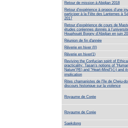
Retour de mission à Abidjan 2018
Retour d’expérience à propos d’une inv
participer à la Fête des Lanternes à S
2017
Retour d’expérience de cours de Mast
études coréennes donnés à l’université
Houphouët Boigny d’Abidjan en juin 2
Réunion de fin d'année
Rêverie en hiver (II)
Rêverie en hiver(1)
Reviving the Confucian spirit of Ethica
practicality: Tasan’s notions of “Huma
Nature”(性) and “Heart-Mind”(心) and its
implication
Rites chamanistes de l'île de Cheju-do
discours historique sur la violence
Royaume de Corée
Royaume de Corée
Saekdong