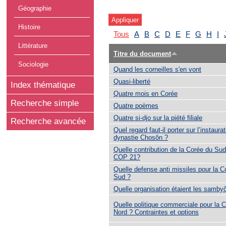
Géographie
Histoire
Tous
A
B
C
D
E
F
G
H
I
Littérature
Titre du document
Sociologie
Quand les corneilles s'en vont
Quasi-liberté
Index thématique
Quatre mois en Corée
Recherche simple
Quatre poèmes
Quatre si-djo sur la piété filiale
Recherche avancée
Quel regard faut-il porter sur l’instaura
dynastie Chosŏn ?
Quelle contribution de la Corée du Sud
COP 21?
Quelle defense anti missiles pour la C
Sud ?
Quelle organisation étaient les sambyŏ
Quelle politique commerciale pour la 
Nord ? Contraintes et options