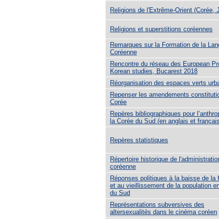
Religions de l'Extrême-Orient (Corée, 
Religions et superstitions coréennes
Remarques sur la Formation de la La
Coréenne
Rencontre du réseau des European P
Korean studies, Bucarest 2018
Réorganisation des espaces verts urb
Repenser les amendements constituti
Corée
Repères bibliographiques pour l’anthro
la Corée du Sud (en anglais et françai
Repères statistiques
Répertoire historique de l'administratio
coréenne
Réponses politiques à la baisse de la 
et au vieillissement de la population e
du Sud
Représentations subversives des
altersexualités dans le cinéma coréen