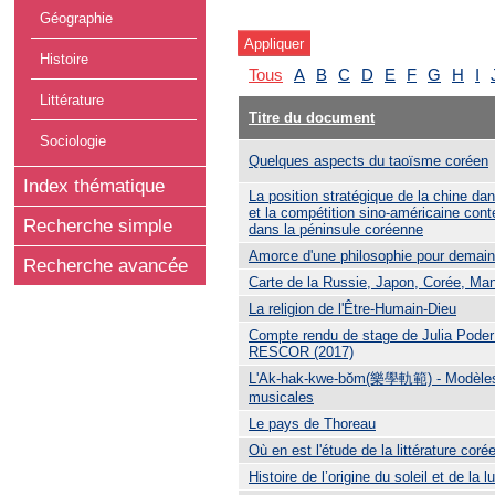
Géographie
Histoire
Tous
A
B
C
D
E
F
G
H
I
Littérature
Titre du document
Sociologie
Quelques aspects du taoïsme coréen
Index thématique
La position stratégique de la chine da
et la compétition sino-américaine con
Recherche simple
dans la péninsule coréenne
Amorce d'une philosophie pour demain
Recherche avancée
Carte de la Russie, Japon, Corée, Ma
La religion de l'Être-Humain-Dieu
Compte rendu de stage de Julia Poder
RESCOR (2017)
L'Ak-hak-kwe-bŏm(樂學軌範) - Modèles
musicales
Le pays de Thoreau
Où en est l'étude de la littérature cor
Histoire de l’origine du soleil et de la l