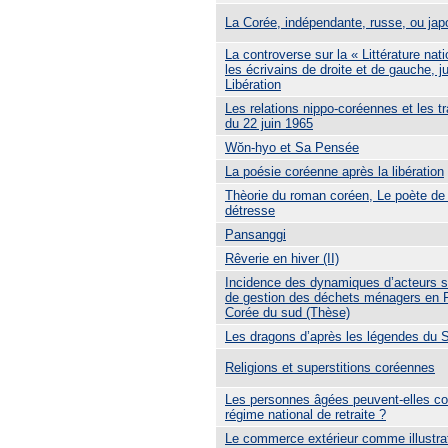
La Corée, indépendante, russe, ou jap
La controverse sur la « Littérature nati
les écrivains de droite et de gauche, j
Libération
Les relations nippo-coréennes et les t
du 22 juin 1965
Wŏn-hyo et Sa Pensée
La poésie coréenne après la libération
Thèorie du roman coréen, Le poète de 
détresse
Pansanggi
Rêverie en hiver (II)
Incidence des dynamiques d’acteurs su
de gestion des déchets ménagers en F
Corée du sud (Thèse)
Les dragons d’après les légendes du
Religions et superstitions coréennes
Les personnes âgées peuvent-elles co
régime national de retraite ?
Le commerce extérieur comme illustra