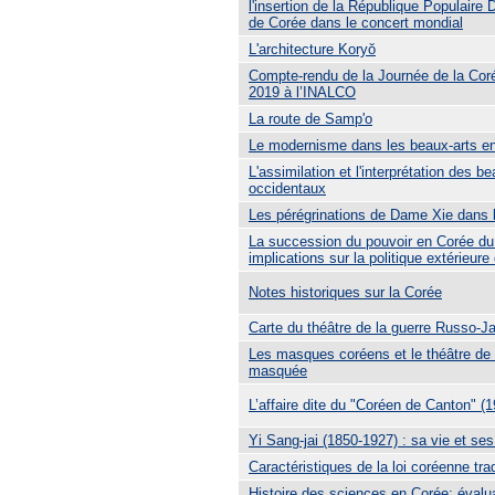
l'insertion de la République Populaire
de Corée dans le concert mondial
L'architecture Koryŏ
Compte-rendu de la Journée de la Coré
2019 à l’INALCO
La route de Samp'o
Le modernisme dans les beaux-arts e
L'assimilation et l'interprétation des b
occidentaux
Les pérégrinations de Dame Xie dans 
La succession du pouvoir en Corée du
implications sur la politique extérieur
Notes historiques sur la Corée
Carte du théâtre de la guerre Russo-J
Les masques coréens et le théâtre de
masquée
L’affaire dite du "Coréen de Canton" (
Yi Sang-jai (1850-1927) : sa vie et ses
Caractéristiques de la loi coréenne trad
Histoire des sciences en Corée: évaluat