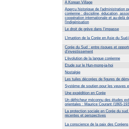
A Korean Village
Aperçu historique de l'administration p
coréenne : discipline, éducation, assoc
coopération internationale et au-delà d
l'indigénisation
Le droit de grève dans l’impasse
L'irruption de la Corée en Asie du Sud
Corée du Sud : entre risques et opport
d’investissement
L'évolution de la langue coréenne
Etude sur le Hun-mong-ja-hoi
Nostalgie
Les tuiles décorées de figures de dé
Système de soutien pour les veuves 
Une expédition en Corée
Un défricheur méconnu des études ex
orientales : Maurice Courant (1865-19
La protection sociale en Corée du sud 
récentes et perspectives
La conscience de la paix des Coréens