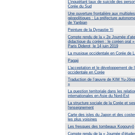
L’inquiétant taux de suicide des pers
Corée du Sud
Une ouverture frontalière aux multiple
géopolitiques : La préfecture autono
de Yanbian
Peinture de la Dynastie Yi
Compte rendu de la « 2e Journée d’ate
didactique du coréen : le coréen oral » 
Paris Diderot, le 14 juin 2019
La musique occidentale en Corée de 
Pagaji
L'acceptation et le développement de l'
occidentale en Corée
Traduction de l’œuvre de KIM Yu-Jŏn
»
La question territoriale dans les relati
internationales en Asie du Nord-Est
La structure sociale de la Corée et ses
l'enseignement
Carte des isles du Japon et des coste
les plus voisines
Les fresques des tombeaux Kogouryŏ
Compte rendu de la « Journée d’études