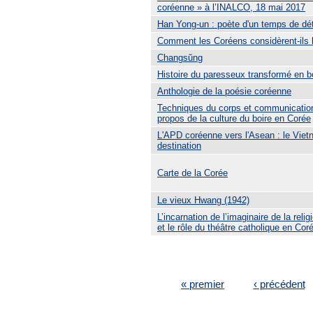
coréenne » à l’INALCO, 18 mai 2017
Han Yong-un : poète d'un temps de dé
Comment les Coréens considèrent-ils l
Changsŭng
Histoire du paresseux transformé en 
Anthologie de la poésie coréenne
Techniques du corps et communication 
propos de la culture du boire en Corée
L'APD coréenne vers l'Asean : le Vietn
destination
Carte de la Corée
Le vieux Hwang (1942)
L’incarnation de l’imaginaire de la reli
et le rôle du théâtre catholique en Cor
PAGES
« premier
‹ précédent