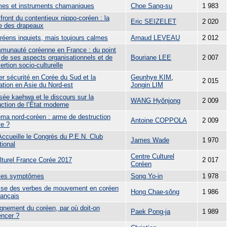
es et instruments chamaniques
Choe Sang-su
1 983
 front du contentieux nippo-coréen : la
Eric SEIZELET
2 020
le des drapeaux
réens inquiets, mais toujours calmes
Arnaud LEVEAU
2 012
munauté coréenne en France : du point
 de ses aspects organisationnels et de
Bouriane LEE
2 007
ertion socio-culturelle
er sécurité en Corée du Sud et la
Geunhye KIM
,
2 015
ation en Asie du Nord-est
Jongin LIM
sée kaehwa et le discours sur la
WANG Hyŏnjong
2 009
uction de l’État moderne
éma nord-coréen : arme de destruction
Antoine COPPOLA
2 009
e ?
Accueille le Congrès du P.E.N. Club
James Wade
1 970
tional
Centre Culturel
ulturel France Corée 2017
2 017
Coréen
 les symptômes
Song Yo-in
1 978
sse des verbes de mouvement en coréen
Hong Chae-sŏng
1 986
rançais
ignement du coréen, par où doit-on
Paek Pong-ja
1 989
ncer ?