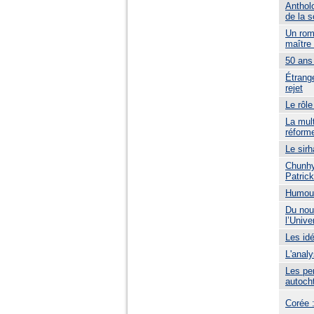
Antholo
de la s
Un rom
maître
50 ans 
Étrang
rejet
Le rôle
La mult
réform
Le sirh
Chunhy
Patric
Humour
Du nou
l’Unive
Les id
L'analy
Les pen
autoch
Corée :