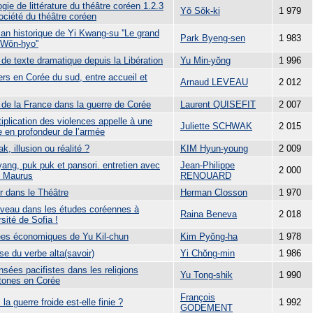
gie de littérature du théâtre coréen 1.2.3
Yŏ Sŏk-ki
1 979
ociété du théâtre coréen
an historique de Yi Kwang-su ''Le grand
Park Byeng-sen
1 983
 Wŏn-hyo''
de texte dramatique depuis la Libération
Yu Min-yŏng
1 996
ers en Corée du sud, entre accueil et
Arnaud LEVEAU
2 012
 de la France dans la guerre de Corée
Laurent QUISEFIT
2 007
iplication des violences appelle à une
Juliette SCHWAK
2 015
e en profondeur de l’armée
ak, illusion ou réalité ?
KIM Hyun-young
2 009
ang, puk puk et pansori. entretien avec
Jean-Philippe
2 000
k Maurus
RENOUARD
 dans le Théâtre
Herman Closson
1 970
veau dans les études coréennes à
Raina Beneva
2 018
rsité de Sofia !
ées économiques de Yu Kil-chun
Kim Pyŏng-ha
1 978
se du verbe alta(savoir)
Yi Chŏng-min
1 986
sées pacifistes dans les religions
Yu Tong-shik
1 990
tones en Corée
François
 la guerre froide est-elle finie ?
1 992
GODEMENT