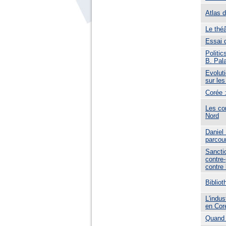
Atlas 
Le théâ
Essai 
Politic
B. Pal
Evolut
sur les
Corée :
Les co
Nord
Daniel 
parcou
Sancti
contre
contre
Biblio
L'indus
en Cor
Quand l