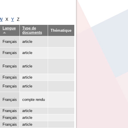
W
X
Y
Z
Langue
Type de
Thématique
documents
Français
article
Français
article
Français
article
Français
article
Français
article
Français
compte rendu
Français
article
Français
article
Français
article