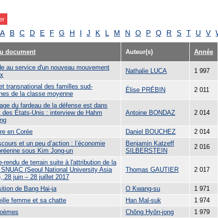
A
B
C
D
E
F
G
H
I
J
K
L
M
N
O
P
Q
R
S
T
U
V
du document
Auteur(s)
Année
de au service d'un nouveau mouvement
Nathalie LUCA
1 997
ux
et transnational des familles sud-
Élise PRÉBIN
2 011
nes de la classe moyenne
tage du fardeau de la défense est dans
êt des États-Unis : interview de Hahm
Antoine BONDAZ
2 014
ng
ure en Corée
Daniel BOUCHEZ
2 014
cours et un peu d’action : l’économie
Benjamin Katzeff
2 016
oréenne sous Kim Jong-un
SILBERSTEIN
rendu de terrain suite à l'attribution de la
 SNUAC (Seoul National University Asia
Thomas GAUTIER
2 017
, 28 juin – 28 juillet 2017
ition de Bang Hai-ja
O Kwang-su
1 971
eille femme et sa chatte
Han Mal-suk
1 974
poèmes
Chŏng Hyŏn-jong
1 979