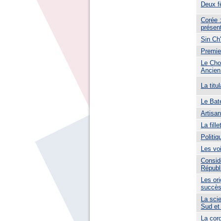
Deux f
Corée :
présent
Sin Ch'
Premie
Le Cho
Ancien 
La tit
Le Bat
Artisan
La fill
Politiq
Les vo
Considé
Républ
Les ori
succès
La sci
Sud et 
La cor