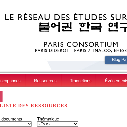
HE
Blog Pa
ancophones
Ressources
Traductions
Événement
LISTE DES RESSOURCES
e documents
Thématique