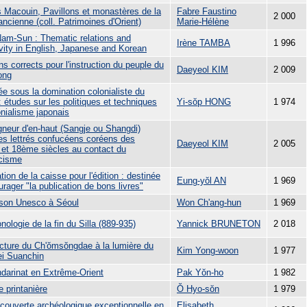
s Macouin, Pavillons et monastères de la
Fabre Faustino
2 000
ncienne (coll. Patrimoines d'Orient)
Marie-Hélène
am-Sun : Thematic relations and
Irène TAMBA
1 996
ivity in English, Japanese and Korean
s corrects pour l'instruction du peuple du
Daeyeol KIM
2 009
ong
ée sous la domination colonialiste du
 études sur les politiques et techniques
Yi-sŏp HONG
1 974
onialisme japonais
gneur d'en-haut (Sangje ou Shangdi)
les lettrés confucéens coréens des
Daeyeol KIM
2 005
et 18ème siècles au contact du
icisme
tion de la caisse pour l'édition : destinée
Eung-yŏl AN
1 969
rager "la publication de bons livres"
son Unesco à Séoul
Won Ch'ang-hun
1 969
nologie de la fin du Silla (889-935)
Yannick BRUNETON
2 018
ucture du Ch'ŏmsŏngdae à la lumière du
Kim Yong-woon
1 977
i Suanchin
darinat en Extrême-Orient
Pak Yŏn-ho
1 982
e printanière
Ŏ Hyo-sŏn
1 979
couverte archéologique exceptionnelle en
Elisabeth