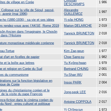
Christian
êtes de village en Corée
1 986
DESCHAMPS
 Colloque sur la ville de Séoul, passé,
Alexandre
1 997
, avenir (mai 1996)
GUILLEMOZ
e-ho (1880-1936) : sa vie et ses idées
Yi-sŏp HONG
1 973
rs rendez-vous avec l’AKSE, Rome 2019
Marion DELARCHE
2 019
sŏn Ancien dans l’imaginaire, le Chosŏn
Yannick BRUNETON
2 018
dans l’Histoire
ulature monastique médiévale coréenne
Yannick BRUNETON
2 018
eau-Tortue
Kim Zae-geun
1 977
at d'art en ficelles de papier
Choe Sang-su
1 982
ette et la boîte aux lettres
Yu Kyŏng-hwan
1 979
ue et religion en Corée du Sud
Bertrand CHUNG
2 001
ies du communisme
Yu-Shan WU
2 001
rations sur la fonction législative en
Insoo PARK
2 004
ique de Corée
gines du christianisme coréen et le
Jong-seok LEE
2 016
 de la visite du pape François
ence-fiction dans le cinéma coréen du
Antoine COPPOLA
2 017
du Nord : enjeu culturel et politique
de
Yi Ch'ŏng-jun
1 973