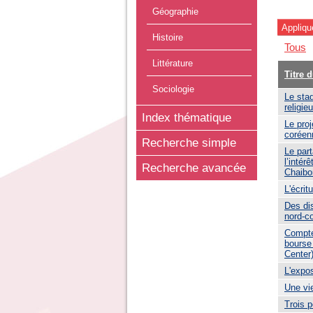
Géographie
Histoire
Tous
Littérature
Titre 
Sociologie
Le sta
religie
Index thématique
Le proj
coréen
Recherche simple
Le par
l’intér
Recherche avancée
Chaibo
L'écrit
Des dis
nord-c
Compte-
bourse
Center)
L'expos
Une vi
Trois 