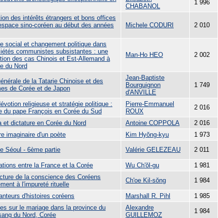
1 996
CHABANOL
ion des intérêts étrangers et bons offices
'espace sino-coréen au début des années
Michele CODURI
2 010
le social et changement politique dans
ciétés communistes subsistantes : une
Man-Ho HEO
2 002
ation des cas Chinois et Est-Allemand à
ée du Nord
Jean-Baptiste
énérale de la Tatarie Chinoise et des
Bourguignon
1 749
es de Corée et de Japon
d'ANVILLE
évotion religieuse et stratégie politique :
Pierre-Emmanuel
2 016
ite du pape François en Corée du Sud
ROUX
 et dictature en Corée du Nord
Antoine COPPOLA
2 016
ire imaginaire d'un poète
Kim Hyŏng-kyu
1 973
de Séoul - 6ème partie
Valérie GELEZEAU
2 011
ations entre la France et la Corée
Wu Ch'ŏl-gu
1 981
ucture de la conscience des Coréens
Ch'oe Kil-sŏng
1 984
ement à l'impureté rituelle
anteurs d'histoires coréens
Marshall R. Pihl
1 985
es sur le mariage dans la province du
Alexandre
1 984
ang du Nord, Corée
GUILLEMOZ