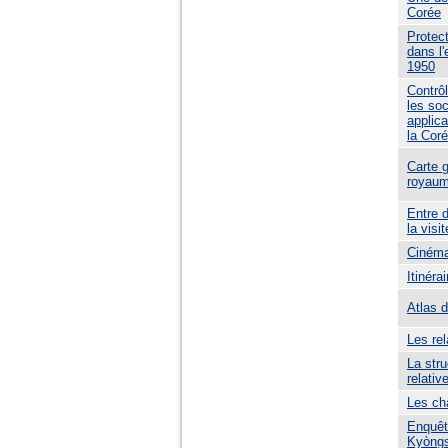
Corée
Protect
dans l
1950
Contrô
les so
applic
la Cor
Carte g
royaum
Entre d
la vis
Cinéma
Itinéra
Atlas 
Les rel
La str
relativ
Les ch
Enquêt
Kyòngs