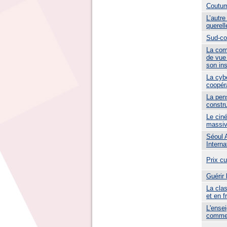
Coutum
L’autre
querel
Sud-co
La com
de vue
son ins
La cyb
coopér
La pen
constr
Le cin
massiv
Séoul 
Interna
Prix c
Guérir
La cla
et en f
L'ense
comme