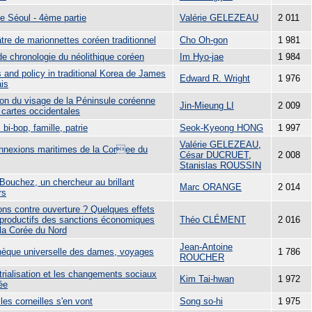
de Séoul - 4ème partie
Valérie GELEZEAU
2 011
tre de marionnettes coréen traditionnel
Cho Oh-gon
1 981
de chronologie du néolithique coréen
Im Hyo-jae
1 984
s and policy in traditional Korea de James
Edward R. Wright
1 976
ais
ion du visage de la Péninsule coréenne
Jin-Mieung LI
2 009
 cartes occidentales
 bi-bop, famille, patrie
Seok-Kyeong HONG
1 997
Valérie GELEZEAU
,
nnexions maritimes de la Coree du
César DUCRUET
,
2 008
Stanislas ROUSSIN
Bouchez, un chercheur au brillant
Marc ORANGE
2 014
rs
ons contre ouverture ? Quelques effets
-productifs des sanctions économiques
Théo CLÉMENT
2 016
 la Corée du Nord
Jean-Antoine
thèque universelle des dames, voyages
1 786
ROUCHER
trialisation et les changements sociaux
Kim Tai-hwan
1 972
ée
es corneilles s'en vont
Song so-hi
1 975