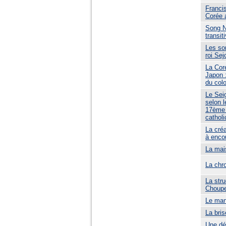
Franci
Corée a
Song N
transit
Les son
roi Sej
La Cor
Japon :
du col
Le Sei
selon 
17ème 
cathol
La créa
à encou
La mai
La chro
La str
Choupe
Le man
La bris
Une dé