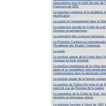
négociations pour le traité de paix de 
Francisco de 1951
La question coréenne et le problème d
réunification
La pureté et l’engagement dans la litté
La protection sociale en Corée du sud 
récentes et perspectives
La promotion des sciences humaines 
La Première Conférence internationale
l'Académie des Etudes Coréennes
La poule
La position unique de la Corée dans l'é
musique en Asie orientale
La position stratégique de la chine da
jaune et la compétition sino-américain
contemporaine dans la péninsule coré
La position légale de la femme coréen
La position de Chŏng Chi-yong et de K
point de vue de l'histoire de la poésie
La population de la Corée du Sud : évo
récentes et principaux enjeux
La politique foncière à Séoul de 1962 