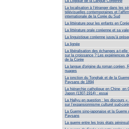
La Logique de la Langue Coréenne
La localisation à l’étranger dans les sé
télévisuelles contemporaines et l’affir
internationale de la Corée du Sud
La littérature pour les enfants en Coré
La littérature orale coréenne et sa vale
La linguistique coréenne jusqu’à prése
La lignée
La libéralisation des échanges a-t-elle
sur la croissance ? Les expériences de
de la Corée
La langue d'origine du roman coréen, 
nuages
La jonction du Tonghak et de la Guerr
Paysans de 1894
La hiérarchie catholique en Chine, en 
Japon (1307-1914) : essai
La Hallyu en question : les discours « 
sur l’expansionnisme culturel sud-cor
La Guerre sino-japonaise et la Guerre
Paysans
La guerre entre les trois états péninsul