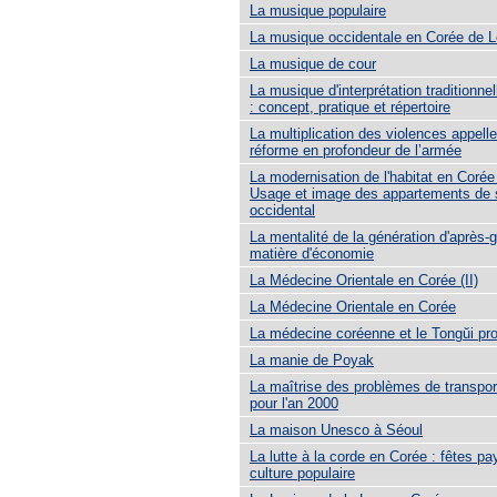
La musique populaire
La musique occidentale en Corée de 
La musique de cour
La musique d'interprétation traditionne
: concept, pratique et répertoire
La multiplication des violences appell
réforme en profondeur de l’armée
La modernisation de l'habitat en Coré
Usage et image des appartements de 
occidental
La mentalité de la génération d'après-
matière d'économie
La Médecine Orientale en Corée (II)
La Médecine Orientale en Corée
La médecine coréenne et le Tongŭi p
La manie de Poyak
La maîtrise des problèmes de transpor
pour l'an 2000
La maison Unesco à Séoul
La lutte à la corde en Corée : fêtes p
culture populaire