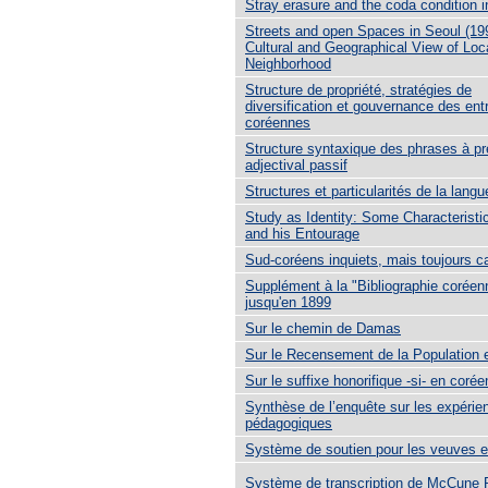
Stray erasure and the coda condition 
Streets and open Spaces in Seoul (19
Cultural and Geographical View of Loc
Neighborhood
Structure de propriété, stratégies de
diversification et gouvernance des ent
coréennes
Structure syntaxique des phrases à pr
adjectival passif
Structures et particularités de la lang
Study as Identity: Some Characteristi
and his Entourage
Sud-coréens inquiets, mais toujours 
Supplément à la "Bibliographie coréen
jusqu'en 1899
Sur le chemin de Damas
Sur le Recensement de la Population 
Sur le suffixe honorifique -si- en corée
Synthèse de l’enquête sur les expérie
pédagogiques
Système de soutien pour les veuves 
Système de transcription de McCune 