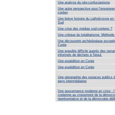
Une analyse du néo-confucianisme
Une autre perspective pour l’enseigne
coréen
Une brève histoire du catholicisme en
Sud
Une crise des médias sud-coréens ?
Une critique du totalitarisme. Méthode
Une découverte archéologique excepti
Corée
Une enquête difficile auprès des rama
informels de déchets à Séoul.
Une expédition en Corée
Une expédition en Corée
Une géographie des espaces publics d
pays intermédiaires
Une gouvernance moderne en crise : l
coréenne au croisement de la démocra
représentative et de la démocratie déli
PAGES