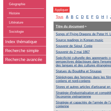
Géographie
Histoire
Tous
A
B
C
D
E
F
G
H
I
Littérature
Titre du document
Sociologie
Songs of Flying Dragons de Peter H.
Source readings in Korean music
Index thématique
Souvenir de Séoul, Corée
Recherche simple
Souvenir du 2 mai 1867
Spécificité culturelle des apprenants 
Recherche avancée
perspectives didactiques dans l'ense
des langues et des cultures étrangère
Statues du Bouddha et Stoupas
Stéréotypes des femmes dans les film
coréens et nord-coréens
Stores et autres articles d'artisanat 
Stratégie d'industrialisation et compétit
l'économie vietnamienne
Stratégie et capacités de l’armée de l’a
coréenne