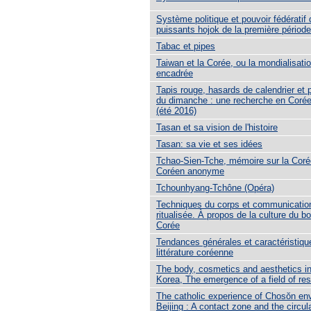
Système politique et pouvoir fédératif
puissants hojok de la première périod
Tabac et pipes
Taiwan et la Corée, ou la mondialisati
encadrée
Tapis rouge, hasards de calendrier et 
du dimanche : une recherche en Coré
(été 2016)
Tasan et sa vision de l'histoire
Tasan: sa vie et ses idées
Tchao-Sien-Tche, mémoire sur la Coré
Coréen anonyme
Tchounhyang-Tchône (Opéra)
Techniques du corps et communicatio
ritualisée. À propos de la culture du bo
Corée
Tendances générales et caractéristiqu
littérature coréenne
The body, cosmetics and aesthetics i
Korea, The emergence of a field of re
The catholic experience of Chosŏn en
Beijing : A contact zone and the circula