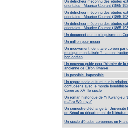
Un défricheur méconnu des études ex
orientales : Maurice Courant (1865-19
Un défricheur méconnu des études ex
orientales : Maurice Courant (1865-193
Un défricheur méconnu des études ex
orientales : Maurice Courant (1865-193
Un document sur le bilinguisme en Co
Un million pour mourir
Un mouvement identitaire coréen par 
musique mondialisée ? La construction
hop coréen
Un nouveau guide pour l'histoire de la
ancienne de Ch'ŏn Kwan-u
Un possible, impossible
Un regard socio-culturel sur la relation
confucéens avec le monde bouddhiste
Corée au XVIIIe siècle
Un roman historique de Yi Kwang-su ''
maître Wŏn-hyo''
Un semestre d’échange à l’Université 
de Séoul au département de littératur
Un siècle d'études coréennes en Fran