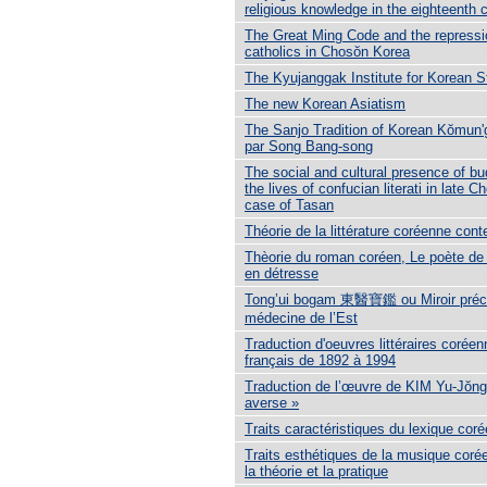
religious knowledge in the eighteenth 
The Great Ming Code and the repressi
catholics in Chosŏn Korea
The Kyujanggak Institute for Korean S
The new Korean Asiatism
The Sanjo Tradition of Korean Kŏmun
par Song Bang-song
The social and cultural presence of b
the lives of confucian literati in late C
case of Tasan
Théorie de la littérature coréenne con
Thèorie du roman coréen, Le poète de 
en détresse
Tong’ui bogam 東醫寶鑑 ou Miroir préci
médecine de l’Est
Traduction d'oeuvres littéraires corée
français de 1892 à 1994
Traduction de l’œuvre de KIM Yu-Jŏn
averse »
Traits caractéristiques du lexique cor
Traits esthétiques de la musique cor
la théorie et la pratique