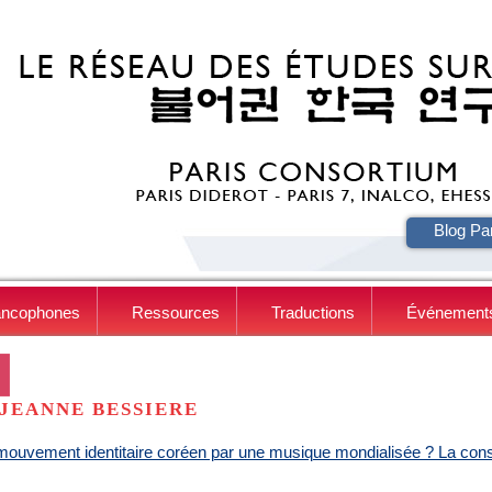
HE
Blog Pa
ancophones
Ressources
Traductions
Événement
JEANNE BESSIERE
ouvement identitaire coréen par une musique mondialisée ? La cons