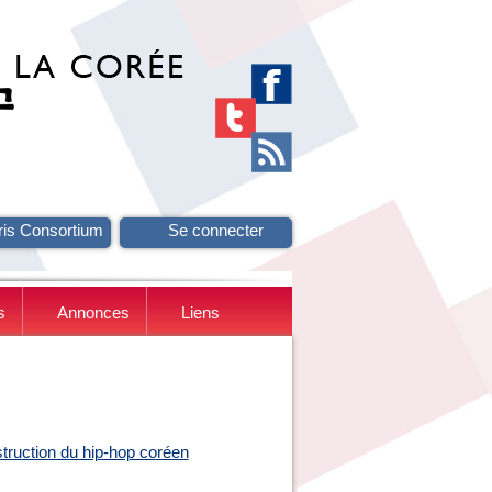
ris Consortium
Se connecter
s
Annonces
Liens
truction du hip-hop coréen