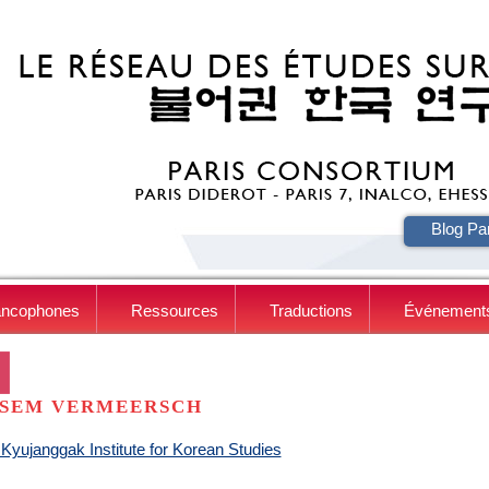
HE
Blog Pa
ancophones
Ressources
Traductions
Événement
SEM VERMEERSCH
Kyujanggak Institute for Korean Studies