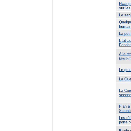
Hwang 
sur le
Le san
Quelqu
humain
La peti
Etat a
Fondat
A la r
(avril-
Le gro
La Gue
La Cor
second
Plan à
Scienti
Les réf
porte 
Etude 