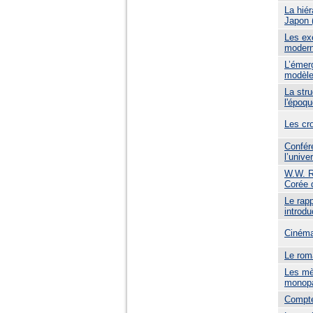
La hiér
Japon 
Les ex
moder
L’émerg
modèle
La stru
l'époq
Les cr
Confér
l’unive
W.W. R
Corée 
Le rapp
introdu
Cinéma
Le rom
Les mè
monopar
Compte