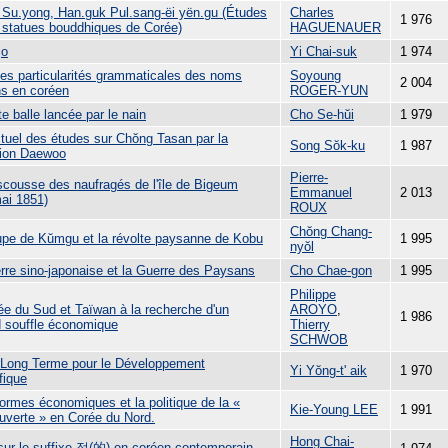
Su.yong, Han.guk Pul.sang-ëi yën.gu (Études
Charles
1 976
s statues bouddhiques de Corée)
HAGUENAUER
jo
Yi Chai-suk
1 974
es particularités grammaticales des noms
Soyoung
2 004
s en coréen
ROGER-YUN
te balle lancée par le nain
Cho Se-hŭi
1 979
ctuel des études sur Chŏng Tasan par la
Song Sŏk-ku
1 987
ion Daewoo
Pierre-
escousse des naufragés de l'île de Bigeum
Emmanuel
2 013
mai 1851)
ROUX
Chŏng Chang-
upe de Kŭmgu et la révolte paysanne de Kobu
1 995
nyŏl
rre sino-japonaise et la Guerre des Paysans
Cho Chae-gon
1 995
Philippe
ée du Sud et Taïwan à la recherche d'un
AROYO
,
1 986
 souffle économique
Thierry
SCHWOB
 Long Terme pour le Développement
Yi Yŏng-t' aik
1 970
fique
ormes économiques et la politique de la «
Kie-Young LEE
1 991
ouverte » en Corée du Nord.
Hong Chai-
sur le suffixe-적(的) en coréen contemporain