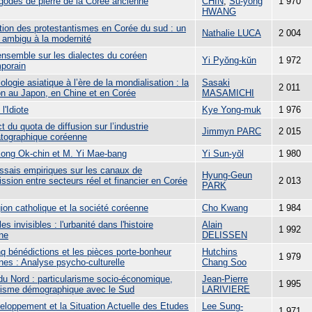
godes de pierre de la Corée ancienne
CHIN
,
Su-yŏng
1 970
HWANG
ution des protestantismes en Corée du sud : un
Nathalie LUCA
2 004
t ambigu à la modernité
ensemble sur les dialectes du coréen
Yi Pyŏng-kŭn
1 972
porain
ologie asiatique à l’ère de la mondialisation : la
Sasaki
2 011
ion au Japon, en Chine et en Corée
MASAMICHI
l'Idiote
Kye Yong-muk
1 976
t du quota de diffusion sur l’industrie
Jimmyn PARC
2 015
tographique coréenne
ng Ok-chin et M. Yi Mae-bang
Yi Sun-yŏl
1 980
essais empiriques sur les canaux de
Hyung-Geun
ssion entre secteurs réel et financier en Corée
2 013
PARK
gion catholique et la société coréenne
Cho Kwang
1 984
les invisibles : l'urbanité dans l'histoire
Alain
1 992
ne
DELISSEN
q bénédictions et les pièces porte-bonheur
Hutchins
1 979
nes : Analyse psycho-culturelle
Chang Soo
du Nord : particularisme socio-économique,
Jean-Pierre
1 995
élisme démographique avec le Sud
LARIVIERE
eloppement et la Situation Actuelle des Etudes
Lee Sung-
1 971