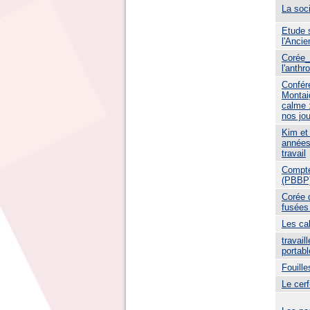
La soc
Etude s
l'Anci
Corée_D
l'anthr
Confér
Montai
calme :
nos jou
Kim et
années
travail
Compte
(PBBP)
Corée d
fusées
Les cab
travaill
portabl
Fouille
Le cerf