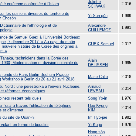
Juliette
iété coréenne confrontée à l’Islam
2 016
SCHWAK
ur les opinions diverses du territoire de
Yi Sun-gŭn
1 989
en Chosŏn
ictionnaire de l'ethnologie et de
Alexandre
1 991
opologie
GUILLEMOZ
ence de Samuel Guex à l’Université Bordeaux
gne, 7 décembre 2017. « Au pays du matin
GUEX Samuel
2 017
 nouvelle histoire de la Corée des origines à
rs »
 Tanaka, techniciens dans la Corée des
Alain
 1930, Modernisation et division coloniale du
1 995
DELISSEN
-rendu du Paris Berlin Bochum Prague
Marie Calio
2 018
 Workshop à Berlin du 20 au 21 avril 2018
u Nord : une perestroïka à l'envers Nucléaire,
Arnaud
2 014
 et réformes économiques
LEVEAU
inets restent tels quels
Song Yo-in
1 976
er l'oral à travers l'utilisation du téléphone
Hee-Kyung
2 014
e et d'Internet
KIM
s du site de Osan-ni
Im Hyo-jae
1 982
-volant en forme de bouclier
Yi Ku-jo
1 979
Hong-sŏp