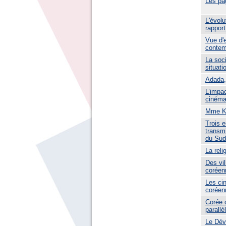
Les pa
L'évol
rappor
Vue d'
contem
La soci
situat
Adada, 
L’impac
cinéma
Mme Ko
Trois 
transmi
du Sud
La reli
Des vil
coréen
Les cin
coréen
Corée 
parall
Le Dév