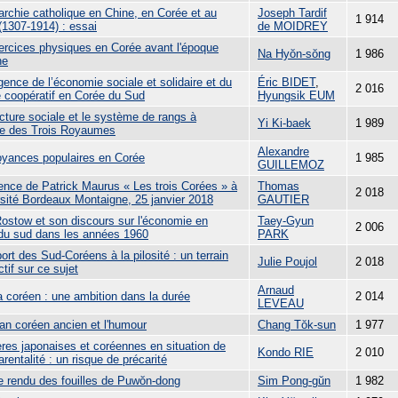
archie catholique en Chine, en Corée et au
Joseph Tardif
1 914
(1307-1914) : essai
de MOIDREY
ercices physiques en Corée avant l'époque
Na Hyŏn-sŏng
1 986
ne
ence de l’économie sociale et solidaire et du
Éric BIDET
,
2 016
 coopératif en Corée du Sud
Hyungsik EUM
cture sociale et le système de rangs à
Yi Ki-baek
1 989
ue des Trois Royaumes
Alexandre
oyances populaires en Corée
1 985
GUILLEMOZ
ence de Patrick Maurus « Les trois Corées » à
Thomas
2 018
rsité Bordeaux Montaigne, 25 janvier 2018
GAUTIER
ostow et son discours sur l'économie en
Taey-Gyun
2 006
du sud dans les années 1960
PARK
ort des Sud-Coréens à la pilosité : un terrain
Julie Poujol
2 018
ctif sur ce sujet
Arnaud
 coréen : une ambition dans la durée
2 014
LEVEAU
an coréen ancien et l'humour
Chang Tŏk-sun
1 977
res japonaises et coréennes en situation de
Kondo RIE
2 010
entalité : un risque de précarité
 rendu des fouilles de Puwŏn-dong
Sim Pong-gŭn
1 982