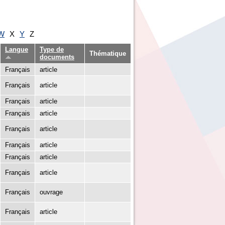
W
X
Y
Z
Langue
Type de
Thématique
documents
Français
article
Français
article
Français
article
Français
article
Français
article
Français
article
Français
article
Français
article
Français
ouvrage
Français
article