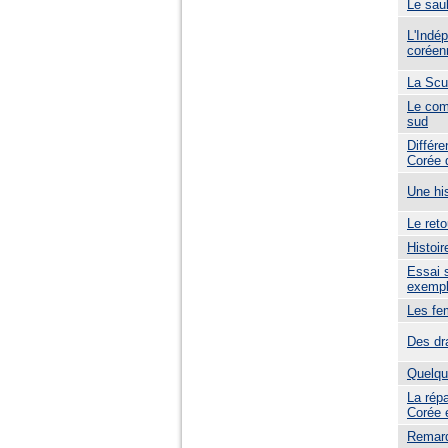
Le saul
L'Indép
coréenn
La Scu
Le com
sud
Différe
Corée 
Une hi
Le reto
Histoir
Essai s
exempl
Les fe
Des dr
Quelqu
La répa
Corée 
Remarq