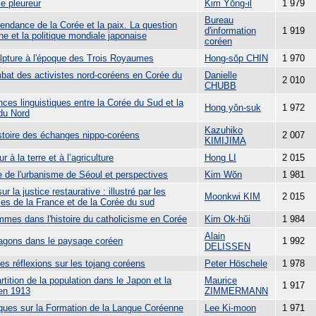
e pleureur
Kim Yŏng-il
1 979
Bureau
endance de la Corée et la paix. La question
d'information
1 919
e et la politique mondiale japonaise
coréen
lpture à l'époque des Trois Royaumes
Hong-sŏp CHIN
1 970
bat des activistes nord-coréens en Corée du
Danielle
2 010
CHUBB
nces linguistiques entre la Corée du Sud et la
Hong yŏn-suk
1 972
du Nord
Kazuhiko
stoire des échanges nippo-coréens
2 007
KIMIJIMA
ur à la terre et à l’agriculture
Hong LI
2 015
e de l'urbanisme de Séoul et perspectives
Kim Wŏn
1 981
ur la justice restaurative : illustré par les
Moonkwi KIM
2 015
es de la France et de la Corée du sud
mmes dans l'histoire du catholicisme en Corée
Kim Ok-hŭi
1 984
Alain
agons dans le paysage coréen
1 992
DELISSEN
es réflexions sur les tojang coréens
Peter Höschele
1 978
rtition de la population dans le Japon et la
Maurice
1 917
en 1913
ZIMMERMANN
ues sur la Formation de la Langue Coréenne
Lee Ki-moon
1 971