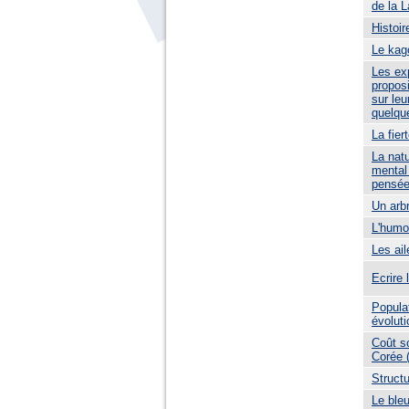
de la 
Histoir
Le kag
Les exp
proposi
sur leu
quelqu
La fie
La natu
mental
pensée
Un arbr
L'humou
Les ail
Ecrire
Popula
évolut
Coût so
Corée 
Structu
Le bleu