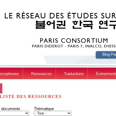
HE
Blog Pa
ancophones
Ressources
Traductions
Événement
LISTE DES RESSOURCES
e documents
Thématique