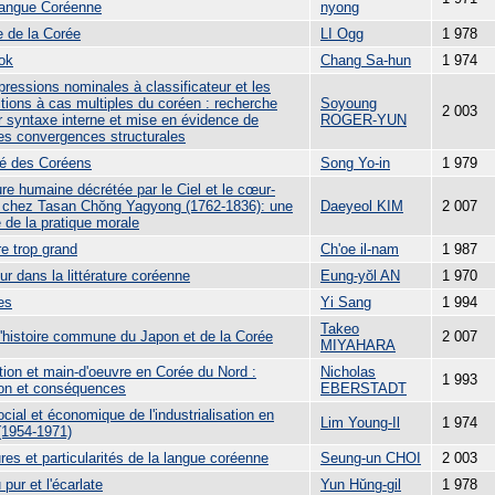
Langue Coréenne
nyong
e de la Corée
LI Ogg
1 978
ok
Chang Sa-hun
1 974
ressions nominales à classificateur et les
tions à cas multiples du coréen : recherche
Soyoung
2 003
r syntaxe interne et mise en évidence de
ROGER-YUN
es convergences structurales
rté des Coréens
Song Yo-in
1 979
re humaine décrétée par le Ciel et le cœur-
 chez Tasan Chŏng Yagyong (1762-1836): une
Daeyeol KIM
2 007
 de la pratique morale
e trop grand
Ch'oe il-nam
1 987
r dans la littérature coréenne
Eung-yŏl AN
1 970
es
Yi Sang
1 994
Takeo
 l'histoire commune du Japon et de la Corée
2 007
MIYAHARA
tion et main-d'oeuvre en Corée du Nord :
Nicholas
1 993
ion et conséquences
EBERSTADT
cial et économique de l'industrialisation en
Lim Young-Il
1 974
(1954-1971)
res et particularités de la langue coréenne
Seung-un CHOI
2 003
 pur et l'écarlate
Yun Hŭng-gil
1 978