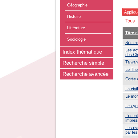
Géographie
Histoire
Tous
Littérature
Titre 
Sociologie
Séminai
Les ac
Index thématique
des Ch
Taiwan 
Recherche simple
Le Thé
Recherche avancée
Corée 
La civi
Le mor
Les ye
L'orien
impres
Les év
par les