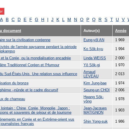
A
B
C
D
E
F
G
H
I
J
K
L
M
N
O
P
Q
R
S
T
U
V
du document
Auteur(s)
Année
re sur la civilisation coréenne
Eung-yŏl AN
1 969
tivités de l'armée paysanne pendant la période
Ko Sŏk-kyu
1 994
ipkangso
et la Corée, ou la mondialisation encadrée
Linda WEISS
2 000
âtre Traditionnel Coréen et l'Humour
Yŏ Sŏk-gi
1 970
Arnaud
du Sud-États-Unis. Une relation sous influence
2 013
LEVEAU
lisation du bronze
Kim Jung-bae
1 974
phème –nûnde et le cadre discursif
Seung-un CHOI
2 006
Hwang Sŏk-
ux de chameau
1 978
yŏng
t lointain : Chine, Corée, Mongolie, Japon :
Jean-Jacques
1 903
sions et souvenirs de séjour et de tourisme
MATIGNON
énements en Corée et en Extrême-orient vus
Shin Yong-suk
1 986
 journalistes français