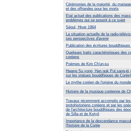
Cérémonies de la majorité, du mariage,
et des offrandes pour les morts
Etat actuel des publications des mass
problèmes qui se posent à ce sujet
Séoul, Hiver 1964
La situation actuelle de la radio-télévi
ses perspectives d'avenir
Publication des écritures bouddhiques
Quelques traits caractéristiques des c
coréens
Poèmes de Kim Ch'un-su
Hwang Su.yong, Han.guk Pul.sang-ëi 
sur les statues bouddhiques de Corée)
Le mythe coréen de l'origine du monde
Histoire de la musique coréenne de C
Travaux récemment accomplis par les 
protohistoriens coréens et par les spéci
de l'architecture bouddhiques des ép
de Silla et de Koṙyŏ
Importance de la descendance mascul
l'histoire de la Corée