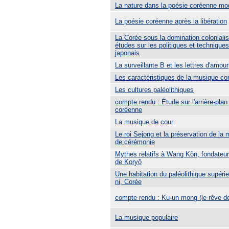
La nature dans la poésie coréenne mo
La poésie coréenne après la libération
La Corée sous la domination colonialis
études sur les politiques et technique
japonais
La surveillante B et les lettres d'amour
Les caractéristiques de la musique co
Les cultures paléolithiques
compte rendu : Étude sur l'arrière-plan d
coréenne
La musique de cour
Le roi Sejong et la préservation de la
de cérémonie
Mythes relatifs à Wang Kŏn, fondateur
de Koryŏ
Une habitation du paléolithique supér
ni, Corée
compte rendu : Ku-un mong (le rêve d
La musique populaire