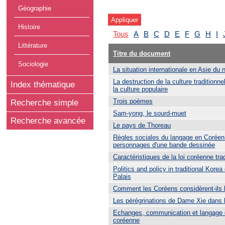
Géographie
Histoire
Tous
A
B
C
D
E
F
G
H
I
Littérature
Titre du document
Sociologie
La situation internationale en Asie du 
La destruction de la culture traditionne
Index thématique
la culture populaire
Trois poèmes
Recherche simple
Sam-yong, le sourd-muet
Recherche avancée
Le pays de Thoreau
Règles sociales du langage en Coréen 
personnages d'une bande dessinée
Caractéristiques de la loi coréenne trad
Politics and policy in traditional Kore
Palais
Comment les Coréens considèrent-ils l
Les pérégrinations de Dame Xie dans 
Echanges, communication et langage 
coréenne