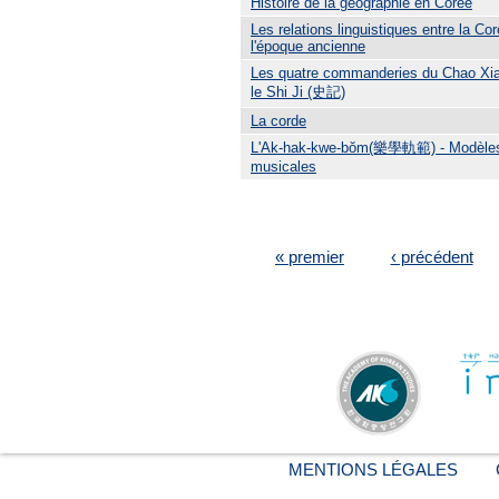
Histoire de la géographie en Corée
Les relations linguistiques entre la Co
l'époque ancienne
Les quatre commanderies du Chao Xi
le Shi Ji (史記)
La corde
L'Ak-hak-kwe-bŏm(樂學軌範) - Modèles
musicales
PAGES
« premier
‹ précédent
MENTIONS LÉGALES