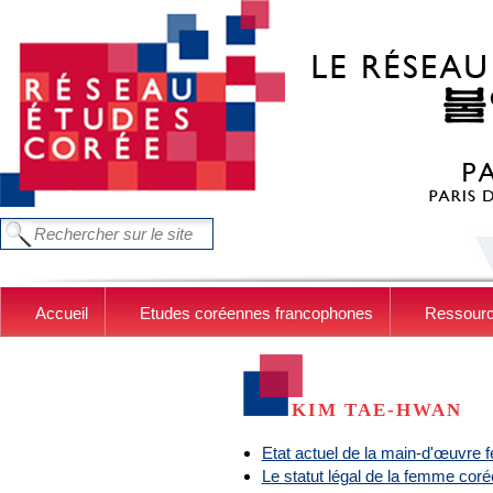
Aller au contenu principal
FORMULAIRE DE RECHERCHE
Chercher dans ce site
Accueil
Etudes coréennes francophones
Ressour
KIM TAE-HWAN
Etat actuel de la main-d'œuvre fé
Le statut légal de la femme cor