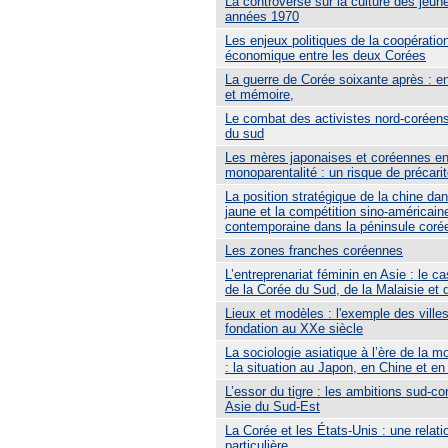
La controverse sur la culture des jeun
années 1970
Les enjeux politiques de la coopératio
économique entre les deux Corées
La guerre de Corée soixante après : en
et mémoire,
Le combat des activistes nord-coréen
du sud
Les mères japonaises et coréennes en 
monoparentalité : un risque de précari
La position stratégique de la chine da
jaune et la compétition sino-américain
contemporaine dans la péninsule coré
Les zones franches coréennes
L’entreprenariat féminin en Asie : le c
de la Corée du Sud, de la Malaisie et
Lieux et modèles : l'exemple des ville
fondation au XXe siècle
La sociologie asiatique à l’ère de la m
: la situation au Japon, en Chine et e
L’essor du tigre : les ambitions sud-c
Asie du Sud-Est
La Corée et les États-Unis : une relati
particulière