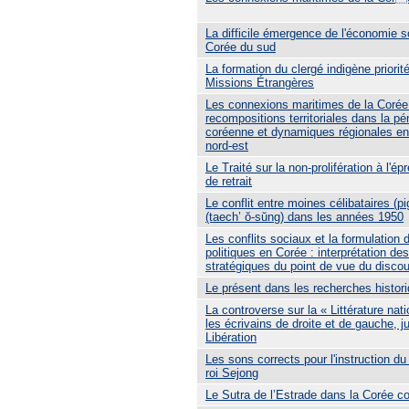
La difficile émergence de l'économie s
Corée du sud
La formation du clergé indigène priorit
Missions Étrangères
Les connexions maritimes de la Corée 
recompositions territoriales dans la pé
coréenne et dynamiques régionales en
nord-est
Le Traité sur la non-prolifération à l'ép
de retrait
Le conflit entre moines célibataires (p
(taech’ ŏ-sŭng) dans les années 1950
Les conflits sociaux et la formulation 
politiques en Corée : interprétation d
stratégiques du point de vue du discou
Le présent dans les recherches histor
La controverse sur la « Littérature nati
les écrivains de droite et de gauche, j
Libération
Les sons corrects pour l'instruction du
roi Sejong
Le Sutra de l’Estrade dans la Corée c