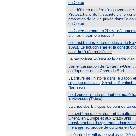
en Corée
Les défis en matière d'e-gouvernance 
Protestations de la société civile conc
protection de la vie privée dans l'e-g
en Corée
La Corée du nord en 2005 : décomposi
ultimes métamorphoses ?
Les institutions « hors codes » de Kor
1392). Le bouddhisme et la constructio
dans la Corée médiévale
Le morphème –nûnde et le cadre discu
L'américanisation de l'Extrême-Orient 
du Japon et de la Corée du Sud
L'Écriture de l’histoire dans le Japon e
l’époque coloniale, Shiratori Kurakichi 
Namseon
Le divorce : étude de droit comparé fr
sud-coréen (Thèse)
La crise des banques coréennes après 
Le système administratif et la culture
Orient, en Europe et aux États-Unis : 
transformation du système administrati
mélange réciproque de cultures en Co
Linéarité des villes nouvelles de Séoul