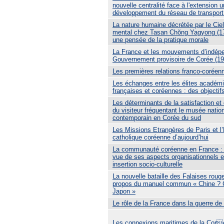
nouvelle centralité face à l'extension u
développement du réseau de transport
La nature humaine décrétée par le Ciel
mental chez Tasan Chŏng Yagyong (1
une pensée de la pratique morale
La France et les mouvements d’indép
Gouvernement provisoire de Corée (1
Les premières relations franco-coréen
Les échanges entre les élites académ
françaises et coréennes : des objectif
Les déterminants de la satisfaction et d
du visiteur fréquentant le musée nation
contemporain en Corée du sud
Les Missions Etrangères de Paris et l’
catholique coréenne d’aujourd’hui
La communauté coréenne en France : 
vue de ses aspects organisationnels e
insertion socio-culturelle
La nouvelle bataille des Falaises roug
propos du manuel commun « Chine ? 
Japon »
Le rôle de la France dans la guerre de
Les connexions maritimes de la Cor