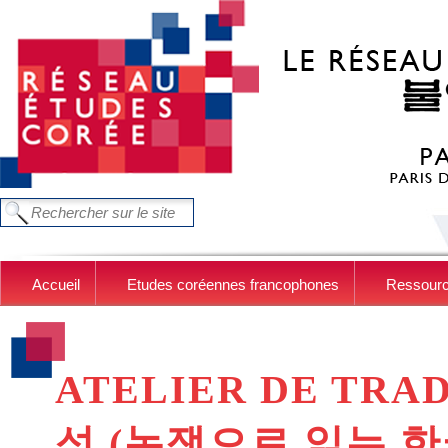
Aller au contenu principal
Chercher dans ce site
FORMULAIRE DE RECHERCHE
Accueil
Etudes coréennes francophones
Ressour
ATELIER DE TRAD
성 (논쟁으로 읽는 한