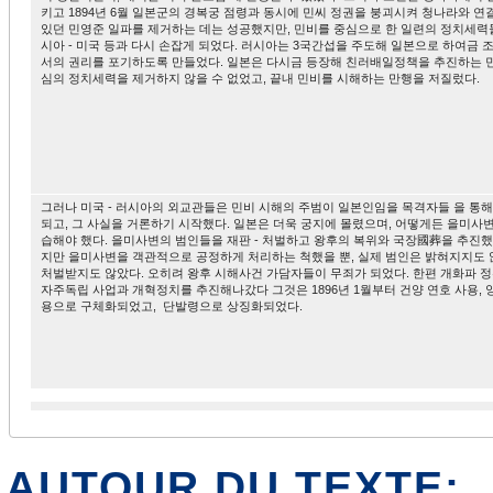
키고 1894년 6월 일본군의 경복궁 점령과 동시에 민씨 정권을 붕괴시켜 청나라와 연
있던 민영준 일파를 제거하는 데는 성공했지만, 민비를 중심으로 한 일련의 정치세력
시아 - 미국 등과 다시 손잡게 되었다. 러시아는 3국간섭을 주도해 일본으로 하여금 
서의 권리를 포기하도록 만들었다. 일본은 다시금 등장해 친러배일정책을 추진하는 
심의 정치세력을 제거하지 않을 수 없었고, 끝내 민비를 시해하는 만행을 저질렀다.
그러나 미국 - 러시아의 외교관들은 민비 시해의 주범이 일본인임을 목격자들 을 통해
되고, 그 사실을 거론하기 시작했다. 일본은 더욱 궁지에 몰렸으며, 어떻게든 을미사
습해야 했다. 을미사변의 범인들을 재판 - 처벌하고 왕후의 복위와 국장國葬을 추진했
지만 을미사변을 객관적으로 공정하게 처리하는 척했을 뿐, 실제 범인은 밝혀지지도
처벌받지도 않았다. 오히려 왕후 시해사건 가담자들이 무죄가 되었다. 한편 개화파 
자주독립 사업과 개혁정치를 추진해나갔다 그것은 1896년 1월부터 건양 연호 사용, 
용으로 구체화되었고, 단발령으로 상징화되었다.
AUTOUR DU TEXTE: