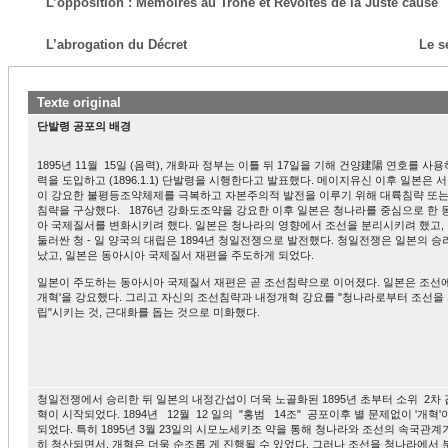
L’opposition : Mémoires au Trône et Révoltés de la Juste cause
L’abrogation du Décret
Le s
Texte original
단발령 공포의 배경
1895년 11월 15일 (음력), 개화파 정부는 이틀 뒤 17일을 기해 건양建陽 연호를 사
력을 도입하고 (1896.1.1) 단발령을 시행한다고 발표했다. 메이지유신 이후 일본은 
이 강요한 불평등조약체제를 극복하고 자본주의적 발전을 이루기 위해 대륙침략 또는
침략을 구상했다. 1876년 강화도조약을 강요한 이후 일본은 청나라를 중심으로 한 
아 국제질서를 변화시키려 했다. 일본은 청나라의 영향에서 조선을 분리시키려 했고,
둘러싼 청 - 일 양국의 대립은 1894년 청일전쟁으로 발전했다. 청일전쟁은 일본의 승
났고, 일본은 동아시아 국제질서 재편을 주도하게 되었다.
일본이 주도하는 동아시아 국제질서 재편은 곧 조선침략으로 이어졌다. 일본은 조선에
개혁'을 강요했다. 그리고 자신의 조선침략과 내정개혁 강요를 "청나라로부터 조선을
립"시키는 것, 근대화를 돕는 것으로 미화했다.
청일전쟁에서 승리한 뒤 일본의 내정간섭이 더욱 노골화된 1895년 초부터 소위 2차
혁이 시작되었다. 1894년 12월 12 일의 "홍범 14조" 공포이후 별 문제없이 '개혁'
되었다. 특히 1895년 3월 23일의 시모노세키조 약을 통해 청나라와 조선의 속국관계
히 청산되면서, 개혁은 더욱 순조롭 게 진행될 수 있었다. 그러나 조선을 청나라에서