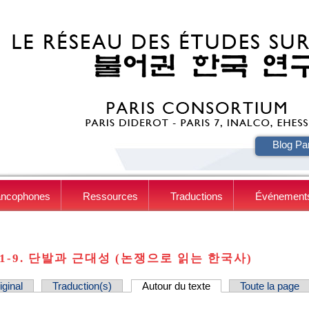
Blog Pa
HE
ancophones
Ressources
Traductions
Événement
: 1-9. 단발과 근대성 (논쟁으로 읽는 한국사)
iginal
Traduction(s)
Autour du texte
(onglet actif)
Toute la page