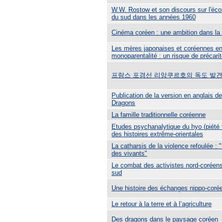
W.W. Rostow et son discours sur l'éc
du sud dans les années 1960
Cinéma coréen : une ambition dans la
Les mères japonaises et coréennes en 
monoparentalité : un risque de précari
프랑스 포경선 리앙쿠르호의 독도 발견
Publication de la version en anglais 
Dragons
La famille traditionnelle coréenne
Etudes psychanalytique du hyo (piété fi
des histoires extrême-orientales
La catharsis de la violence refoulée : "
des vivants"
Le combat des activistes nord-coréen
sud
Une histoire des échanges nippo-coré
Le retour à la terre et à l’agriculture
Des dragons dans le paysage coréen