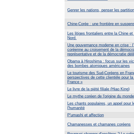
Genrer les nations, penser les partitio
Chine-Corée : une frontière en suspen
Les litiges frontaliers entre la Chine e
Nord.
Une gouvernance moderne en crise : l
coréenne au croisement de la démocra
représentative et de la démocratie déli
Obama à Hiroshima : focus sur les vi
des bombes atomiques américaines
Le tourisme des Sud-Coréens en France
perspectives de cette clientèle pour la
France »
Le livre de la piété filiale (Hiao King)
Le mythe coréen de l'origine du monde
Les chants populaires, un appel pour l
l'humanité
P'umashi et affection
Chamanesses et chamanes coréens
Pourquoi changer d'ancêtres ? Le colo