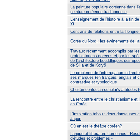
La peinture populaire coréenne dans l
peinture coréenne traditionnelle
L'enseignement de l'histoire à la fin de
Yi
Cent ans de relations entre la Hongrie 
Corée du Nord : les événements de l'
Travaux récemment accomplis par les 
protohistoriens coréens et par les spéci
de l'architecture bouddhiques des ép
de Silla et de Koṙyŏ
Le problème de l'interrogation indirecte
ses marques (en français, anglais et c
contrastive et typologique
Chosŏn confucian scholar's attitudes 
La rencontre entre le christianisme et
en Corée
L’inspiration tabou : deux danseuses 
Japon
Où en est le thèâtre coréen?
Langue et littérature coréennes - Résu
d'études et problèmes -