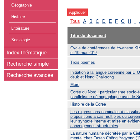
Géographie
Histoire
Tous
A
B
C
D
E
F
G
H
I
Littérature
Titre du document
Sociologie
Cycle de conférences de Hwansoo KIM,
Index thématique
et 19 mai 2017
Trois poèmes
Recherche simple
Initiation à la langue coréenne par Li
Recherche avancée
deuk et Hong Chai-song
Mère
Corée du Nord : particularisme socio-
parallélisme démographique avec le S
Histoire de la Corée
Les expressions nominales à classifica
propositions à cas multiples du coréen
leur syntaxe interne et mise en évide
convergences structurales
La nature humaine décrétée par le Ciel
mental chez Tasan Chŏng Yagyong (1