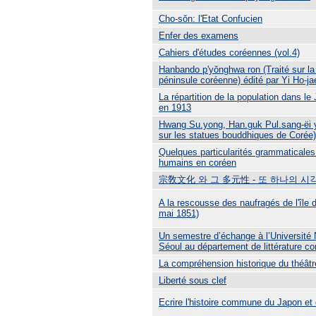
Cho-sŏn: l'Etat Confucien
Enfer des examens
Cahiers d'études coréennes (vol.4)
Hanbando p'yŏnghwa ron (Traité sur la
péninsule coréenne) édité par Yi Ho-ja
La répartition de la population dans le
en 1913
Hwang Su.yong, Han.guk Pul.sang-ëi 
sur les statues bouddhiques de Corée)
Quelques particularités grammaticale
humains en coréen
宗敎文化 와 그 多元性 - 또 하나의 시
A la rescousse des naufragés de l'île 
mai 1851)
Un semestre d’échange à l’Université 
Séoul au département de littérature c
La compréhension historique du théâtr
Liberté sous clef
Ecrire l'histoire commune du Japon et