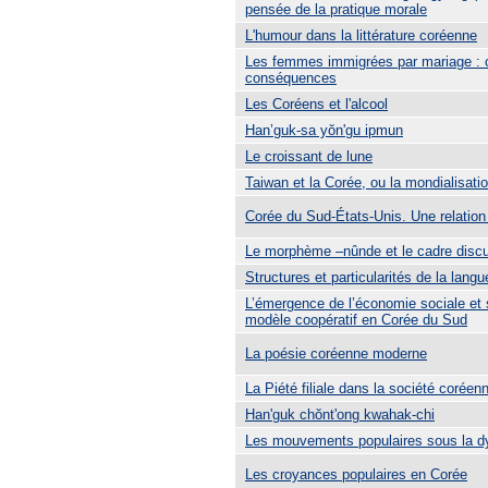
pensée de la pratique morale
L'humour dans la littérature coréenne
Les femmes immigrées par mariage : c
conséquences
Les Coréens et l'alcool
Han’guk-sa yŏn'gu ipmun
Le croissant de lune
Taiwan et la Corée, ou la mondialisati
Corée du Sud-États-Unis. Une relation
Le morphème –nûnde et le cadre discu
Structures et particularités de la lang
L’émergence de l’économie sociale et s
modèle coopératif en Corée du Sud
La poésie coréenne moderne
La Piété filiale dans la société corée
Han'guk chŏnt'ong kwahak-chi
Les mouvements populaires sous la d
Les croyances populaires en Corée