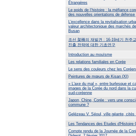
Étrangères
Le poids de l’histoire : la méfiance co
des nouvelles orientations de défense
L'excellence dans la revitalisation ur
valeur architectonique des marchés de 
Busan
조선 架橋의 재발견 : 16-19세기 천
진출 전략에 대한 기초연구
Introduction au mouïsme
Les relations familiales en Corée
Le sens des couleurs chez les Coréen
Peintures de mœurs de Kisan (XI)
« L'axe du mal », entre burlesque et ca
images de la Corée du nord dans la cul
sud-coréenne
Japon, Chine, Corée : vers une consci
commune ?
Gelézeau V. Séoul, ville géante, cités
Les Tendances des Etudes d'Histoire
Compte rendu de la Journée de la Cor
Diderot, 7 février 2017