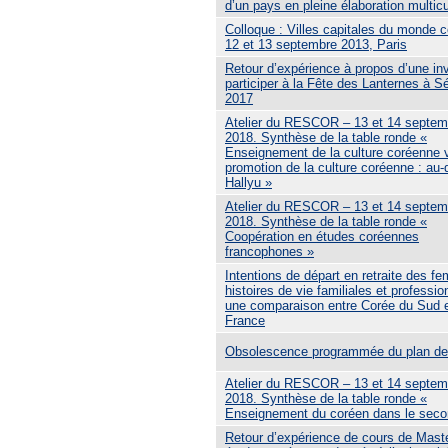
d’un pays en pleine élaboration multicu
Colloque : Villes capitales du monde c
12 et 13 septembre 2013, Paris
Retour d’expérience à propos d’une inv
participer à la Fête des Lanternes à S
2017
Atelier du RESCOR – 13 et 14 septem
2018. Synthèse de la table ronde «
Enseignement de la culture coréenne 
promotion de la culture coréenne : au-
Hallyu »
Atelier du RESCOR – 13 et 14 septem
2018. Synthèse de la table ronde «
Coopération en études coréennes
francophones »
Intentions de départ en retraite des f
histoires de vie familiales et professio
une comparaison entre Corée du Sud 
France
Obsolescence programmée du plan de 
Atelier du RESCOR – 13 et 14 septem
2018. Synthèse de la table ronde «
Enseignement du coréen dans le seco
Retour d’expérience de cours de Mast