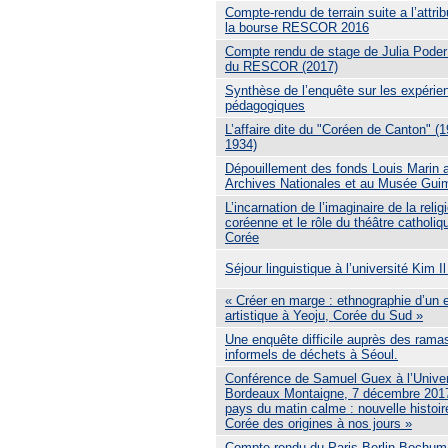
Compte-rendu de terrain suite a l’attrib
la bourse RESCOR 2016
Compte rendu de stage de Julia Poder
du RESCOR (2017)
Synthèse de l’enquête sur les expérie
pédagogiques
L’affaire dite du "Coréen de Canton" (
1934)
Dépouillement des fonds Louis Marin 
Archives Nationales et au Musée Gui
L’incarnation de l’imaginaire de la relig
coréenne et le rôle du théâtre catholiq
Corée
Séjour linguistique à l’université Kim I
« Créer en marge : ethnographie d’un
artistique à Yeoju, Corée du Sud »
Une enquête difficile auprès des rama
informels de déchets à Séoul.
Conférence de Samuel Guex à l’Univer
Bordeaux Montaigne, 7 décembre 2017
pays du matin calme : nouvelle histoir
Corée des origines à nos jours »
Compte-rendu du Paris Berlin Bochum