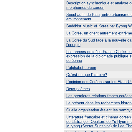
Description synchronique et analyse d
morphèmes du coréen
Séoul au fil de l'eau, entre urbanisme 
environnement
Buddhist Music of Korea par Byong W
La Corée, un orient autrement extrême
La Corée du Sud face à la nouvelle ca
l’énergie
Les années croisées France-Corée : u
expression de la diplomatie publique s
coréenne
L'alphabet coréen
Qu'est-ce que l'histoire?
L'opinion des Coréens sur les Etats-U
Deux poèmes
Les premières relations franco-coréen
Le présent dans les recherches histor
Quelle organisation étaient les sambyŏ
Littérature française et cinéma coréen 
de L’Étranger. Obaltan, de Yu Hyun-m
Miryang (Secret Sunshine) de Lee Ch