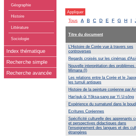
Géographie
Histoire
Tous
A
B
C
D
E
F
G
H
I
Littérature
Titre du document
Sociologie
L’Histoire de Corée vue à travers ses
Index thématique
controverses
Regards croisés sur les cinémas d'Asi
Recherche simple
Nouvelle interprétation des problèmes
Mimana (I)
Recherche avancée
Les relations entre la Corée et le Japo
les tumuli antiques
Histoire de la peinture coréenne par A
Han'guk-ŭi Yŏksa-sang par Yi U-sŏng
Expérience du surnaturel dans le bou
Ecritures Coréennes
Spécificité culturelle des apprenants 
et perspectives didactiques dans
l'enseignement des langues et des cul
étrangères