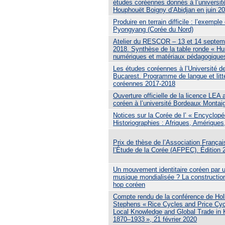
études coréennes donnés à l’université
Houphouët Boigny d’Abidjan en juin 2
Produire en terrain difficile : l’exemple
Pyongyang (Corée du Nord)
Atelier du RESCOR – 13 et 14 septem
2018. Synthèse de la table ronde « H
numériques et matériaux pédagogique
Les études coréennes à l’Université d
Bucarest. Programme de langue et litt
coréennes 2017-2018
Ouverture officielle de la licence LEA 
coréen à l’université Bordeaux Montai
Notices sur la Corée de l’ « Encyclopé
Historiographies : Afriques, Amériques
Prix de thèse de l’Association Françai
l’Étude de la Corée (AFPEC). Édition 
Un mouvement identitaire coréen par 
musique mondialisée ? La construction
hop coréen
Compte rendu de la conférence de Hol
Stephens « Rice Cycles and Price Cyc
Local Knowledge and Global Trade in 
1870–1933 », 21 février 2020