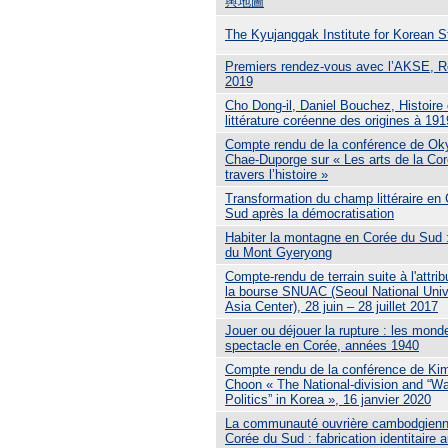
輿地圖
The Kyujanggak Institute for Korean S
Premiers rendez-vous avec l’AKSE, 
2019
Cho Dong-il, Daniel Bouchez, Histoire 
littérature coréenne des origines à 191
Compte rendu de la conférence de Ok
Chae-Duporge sur « Les arts de la Cor
travers l’histoire »
Transformation du champ littéraire en
Sud après la démocratisation
Habiter la montagne en Corée du Sud :
du Mont Gyeryong
Compte-rendu de terrain suite à l'attrib
la bourse SNUAC (Seoul National Univ
Asia Center), 28 juin – 28 juillet 2017
Jouer ou déjouer la rupture : les mond
spectacle en Corée, années 1940
Compte rendu de la conférence de Ki
Choon « The National-division and “Wa
Politics” in Korea », 16 janvier 2020
La communauté ouvrière cambodgienn
Corée du Sud : fabrication identitaire 