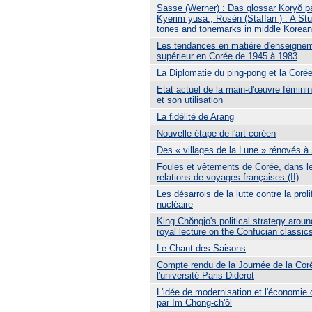
Sasse (Werner) : Das glossar Koryŏ p
Kyerim yusa., Rosèn (Staffan ) : A Stu
tones and tonemarks in middle Korean
Les tendances en matière d'enseigne
supérieur en Corée de 1945 à 1983
La Diplomatie du ping-pong et la Coré
Etat actuel de la main-d'œuvre féminin
et son utilisation
La fidélité de Arang
Nouvelle étape de l'art coréen
Des « villages de la Lune » rénovés à
Foules et vêtements de Corée, dans l
relations de voyages françaises (II)
Les désarrois de la lutte contre la proli
nucléaire
King Chŏngjo's political strategy aroun
royal lecture on the Confucian classic
Le Chant des Saisons
Compte rendu de la Journée de la Cor
l'université Paris Diderot
L'idée de modernisation et l'économie
par Im Chong-ch'ŏl