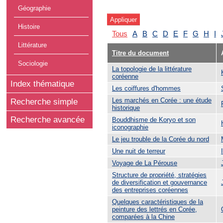
Géographie
Histoire
Tous
A
B
C
D
E
F
G
H
I
Littérature
Titre du document
Sociologie
La topologie de la littérature
coréenne
Index thématique
Les coiffures d'hommes
Les marchés en Corée : une étude
Recherche simple
historique
Recherche avancée
Bouddhisme de Koryo et son
iconographie
Le jeu trouble de la Corée du nord
Une nuit de terreur
Voyage de La Pérouse
Structure de propriété, stratégies
de diversification et gouvernance
des entreprises coréennes
Quelques caractéristiques de la
peinture des lettrés en Corée,
comparées à la Chine