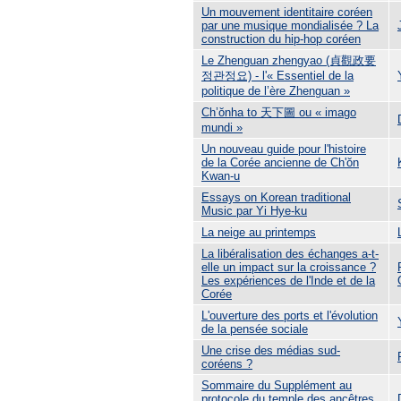
Un mouvement identitaire coréen
par une musique mondialisée ? La
construction du hip-hop coréen
Le Zhenguan zhengyao (貞觀政要
정관정요) - l'« Essentiel de la
politique de l’ère Zhenguan »
Ch’ŏnha to 天下圖 ou « imago
mundi »
Un nouveau guide pour l'histoire
de la Corée ancienne de Ch'ŏn
Kwan-u
Essays on Korean traditional
Music par Yi Hye-ku
La neige au printemps
La libéralisation des échanges a-t-
elle un impact sur la croissance ?
Les expériences de l'Inde et de la
Corée
L'ouverture des ports et l'évolution
de la pensée sociale
Une crise des médias sud-
coréens ?
Sommaire du Supplément au
protocole du temple des ancêtres