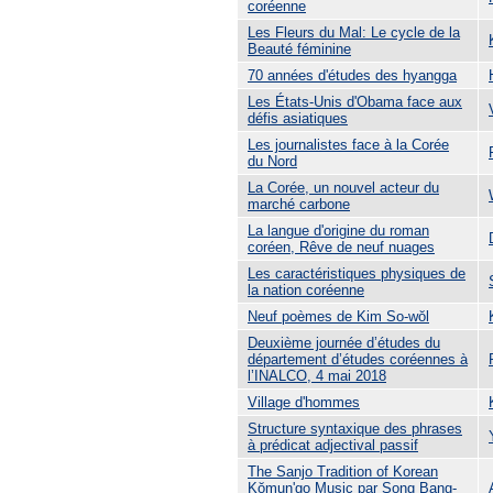
coréenne
Les Fleurs du Mal: Le cycle de la
Beauté féminine
70 années d'études des hyangga
Les États-Unis d'Obama face aux
défis asiatiques
Les journalistes face à la Corée
du Nord
La Corée, un nouvel acteur du
marché carbone
La langue d'origine du roman
coréen, Rêve de neuf nuages
Les caractéristiques physiques de
la nation coréenne
Neuf poèmes de Kim So-wŏl
Deuxième journée d’études du
département d’études coréennes à
l’INALCO, 4 mai 2018
Village d'hommes
Structure syntaxique des phrases
à prédicat adjectival passif
The Sanjo Tradition of Korean
Kŏmun'go Music par Song Bang-