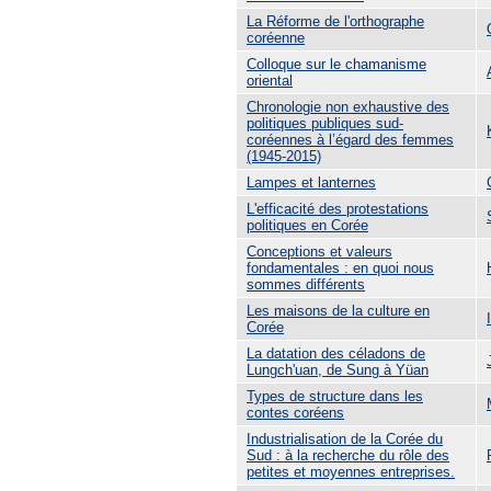
La Réforme de l'orthographe
coréenne
Colloque sur le chamanisme
oriental
Chronologie non exhaustive des
politiques publiques sud-
coréennes à l’égard des femmes
(1945-2015)
Lampes et lanternes
L'efficacité des protestations
politiques en Corée
Conceptions et valeurs
fondamentales : en quoi nous
sommes différents
Les maisons de la culture en
Corée
La datation des céladons de
Lungch'uan, de Sung à Yüan
Types de structure dans les
contes coréens
Industrialisation de la Corée du
Sud : à la recherche du rôle des
petites et moyennes entreprises.