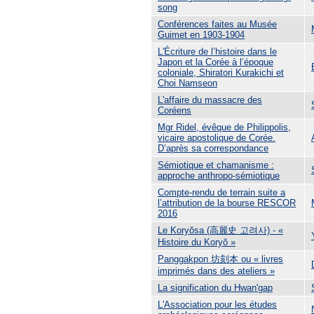
song
Conférences faites au Musée
Guimet en 1903-1904
L'Écriture de l’histoire dans le
Japon et la Corée à l’époque
coloniale, Shiratori Kurakichi et
Choi Namseon
L'affaire du massacre des
Coréens
Mgr Ridel, évêque de Philippolis,
vicaire apostolique de Corée.
D’après sa correspondance
Sémiotique et chamanisme :
approche anthropo-sémiotique
Compte-rendu de terrain suite a
l’attribution de la bourse RESCOR
2016
Le Koryŏsa (高麗史 고려사) - «
Histoire du Koryŏ »
Panggakpon 坊刻本 ou « livres
imprimés dans des ateliers »
La signification du Hwan'gap
L'Association pour les études