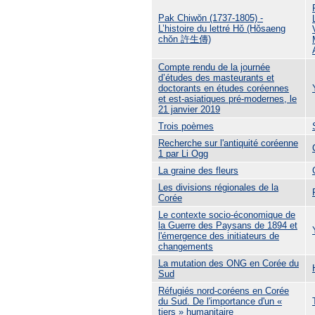
Pak Chiwŏn (1737-1805) -
L’histoire du lettré Hǒ (Hǒsaeng
chǒn 許生傳)
Compte rendu de la journée
d’études des masteurants et
doctorants en études coréennes
et est-asiatiques pré-modernes, le
21 janvier 2019
Trois poèmes
Recherche sur l'antiquité coréenne
1 par Li Ogg
La graine des fleurs
Les divisions régionales de la
Corée
Le contexte socio-économique de
la Guerre des Paysans de 1894 et
l'émergence des initiateurs de
changements
La mutation des ONG en Corée du
Sud
Réfugiés nord-coréens en Corée
du Sud. De l'importance d'un «
tiers » humanitaire