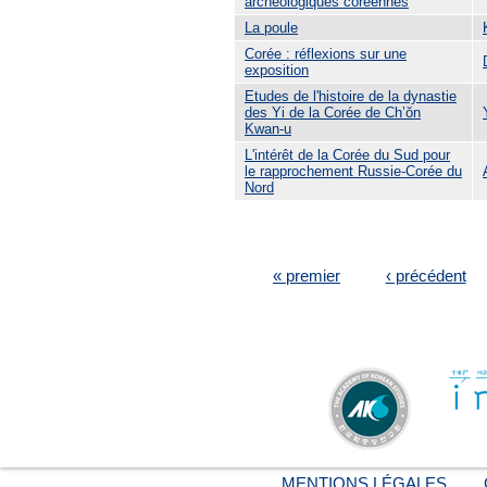
archéologiques coréennes
La poule
Corée : réflexions sur une
exposition
Etudes de l'histoire de la dynastie
des Yi de la Corée de Ch’ŏn
Kwan-u
L'intérêt de la Corée du Sud pour
le rapprochement Russie-Corée du
Nord
PAGES
« premier
‹ précédent
MENTIONS LÉGALES