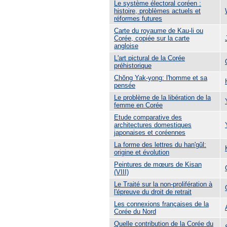
Le système électoral coréen :
histoire, problèmes actuels et
réformes futures
Carte du royaume de Kau-li ou
Corée, copiée sur la carte
angloise
L'art pictural de la Corée
préhistorique
Chŏng Yak-yong: l'homme et sa
pensée
Le problème de la libération de la
femme en Corée
Etude comparative des
architectures domestiques
japonaises et coréennes
La forme des lettres du han'gŭl:
origine et évolution
Peintures de mœurs de Kisan
(VIII)
Le Traité sur la non-prolifération à
l'épreuve du droit de retrait
Les connexions françaises de la
Corée du Nord
Quelle contribution de la Corée du