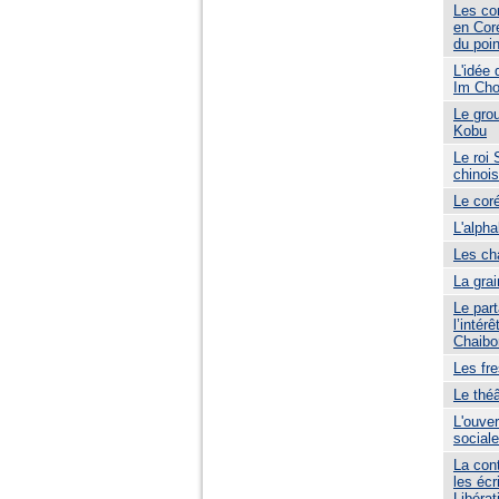
Les con
en Coré
du poin
L'idée
Im Cho
Le gro
Kobu
Le roi 
chinoi
Le coré
L'alph
Les ch
La grai
Le par
l’intér
Chaibo
Les fr
Le thé
L'ouver
sociale
La cont
les écr
Libérat