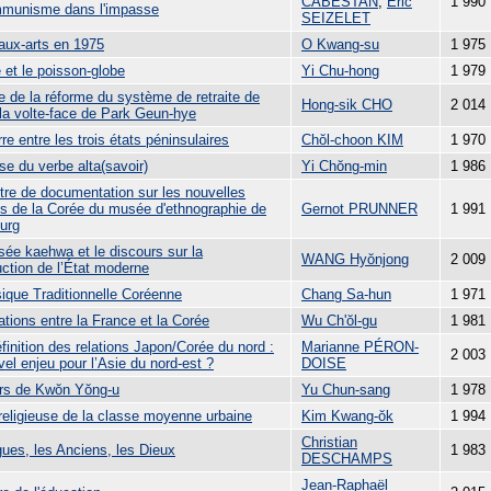
CABESTAN
,
Eric
1 990
munisme dans l'impasse
SEIZELET
aux-arts en 1975
O Kwang-su
1 975
 et le poisson-globe
Yi Chu-hong
1 979
e de la réforme du système de retraite de
Hong-sik CHO
2 014
 la volte-face de Park Geun-hye
re entre les trois états péninsulaires
Chŏl-choon KIM
1 970
se du verbe alta(savoir)
Yi Chŏng-min
1 986
tre de documentation sur les nouvelles
ons de la Corée du musée d'ethnographie de
Gernot PRUNNER
1 991
urg
sée kaehwa et le discours sur la
WANG Hyŏnjong
2 009
uction de l’État moderne
ique Traditionnelle Coréenne
Chang Sa-hun
1 971
ations entre la France et la Corée
Wu Ch'ŏl-gu
1 981
finition des relations Japon/Corée du nord :
Marianne PÉRON-
2 003
el enjeu pour l’Asie du nord-est ?
DOISE
ers de Kwŏn Yŏng-u
Yu Chun-sang
1 978
 religieuse de la classe moyenne urbaine
Kim Kwang-ŏk
1 994
Christian
gues, les Anciens, les Dieux
1 983
DESCHAMPS
Jean-Raphaël