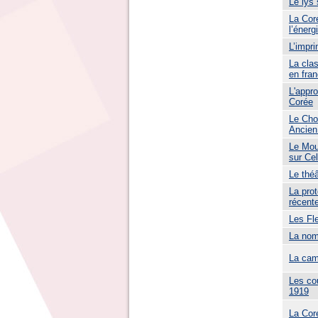
Le lys 
La Cor
l’énerg
L’impr
La cla
en fran
L'appro
Corée
Le Cho
Ancien 
Le Mou
sur Ce
Le théâ
La prot
récent
Les Fle
La nom
La cam
Les co
1919
La Coré