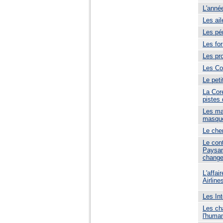
L'anné
Les ail
Les pé
Les fo
Les pr
Les Co
Le peti
La Cor
pistes 
Les ma
masqu
Le che
Le con
Paysan
chang
L'affai
Airline
Les In
Les cha
l'human