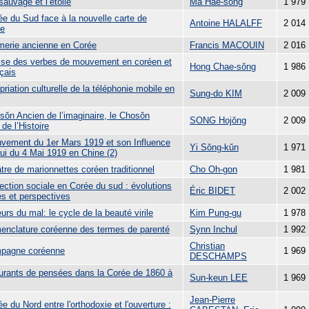
sauvage et l’étoile
Ma Hae-song
1 979
ée du Sud face à la nouvelle carte de
Antoine HALALFF
2 014
ie
imerie ancienne en Corée
Francis MACOUIN
2 016
sse des verbes de mouvement en coréen et
Hong Chae-sŏng
1 986
çais
priation culturelle de la téléphonie mobile en
Sung-do KIM
2 009
sŏn Ancien de l’imaginaire, le Chosŏn
SONG Hojŏng
2 009
de l’Histoire
vement du 1er Mars 1919 et son Influence
Yi Sŏng-kŭn
1 971
lui du 4 Mai 1919 en Chine (2)
tre de marionnettes coréen traditionnel
Cho Oh-gon
1 981
ection sociale en Corée du sud : évolutions
Éric BIDET
2 002
es et perspectives
urs du mal: le cycle de la beauté virile
Kim Pung-gu
1 978
enclature coréenne des termes de parenté
Synn Inchul
1 992
Christian
pagne coréenne
1 969
DESCHAMPS
urants de pensées dans la Corée de 1860 à
Sun-keun LEE
1 969
Jean-Pierre
e du Nord entre l'orthodoxie et l'ouverture :