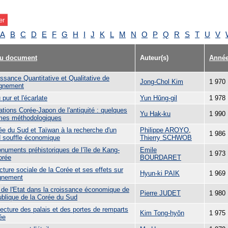
A
B
C
D
E
F
G
H
I
J
K
L
M
N
O
P
Q
R
S
T
U
V
du document
Auteur(s)
Anné
ssance Quantitative et Qualitative de
Jong-Chol Kim
1 970
ignement
 pur et l'écarlate
Yun Hŭng-gil
1 978
ations Corée-Japon de l'antiquité : quelques
Yu Hak-ku
1 990
mes méthodologiques
ée du Sud et Taïwan à la recherche d'un
Philippe AROYO
,
1 986
 souffle économique
Thierry SCHWOB
numents préhistoriques de l’île de Kang-
Emile
1 973
orée
BOURDARET
cture sociale de la Corée et ses effets sur
Hyun-ki PAIK
1 969
ignement
e de l'Etat dans la croissance économique de
Pierre JUDET
1 980
ublique de la Corée du Sud
tecture des palais et des portes de remparts
Kim Tong-hyŏn
1 975
ée