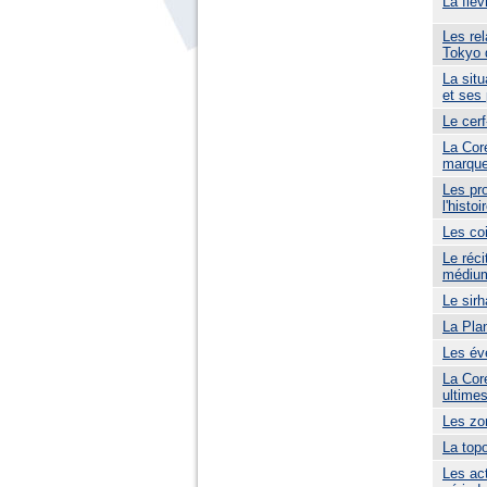
La fièv
Les rel
Tokyo 
La situ
et ses 
Le cerf
La Cor
marque
Les pr
l'histo
Les co
Le réci
médiums
Le sirh
La Pla
Les év
La Cor
ultime
Les zo
La topo
Les ac