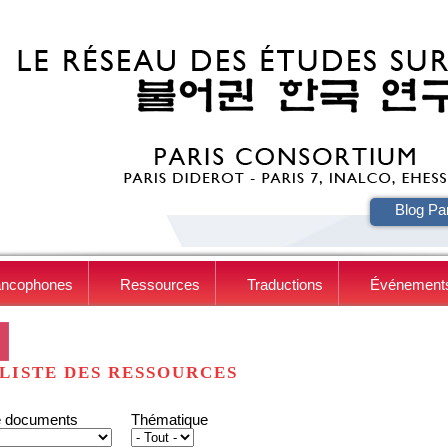
HE
Blog Pa
ancophones
Ressources
Traductions
Événement
LISTE DES RESSOURCES
e documents
Thématique