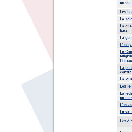
un com
Les be
La sole
La cris
base :
La guer
L'analy
Le Cen
religi
Hambo
La pen
constr
La Mus
Les rel
La redé
un nouv
L'univ
La vie
Les Al