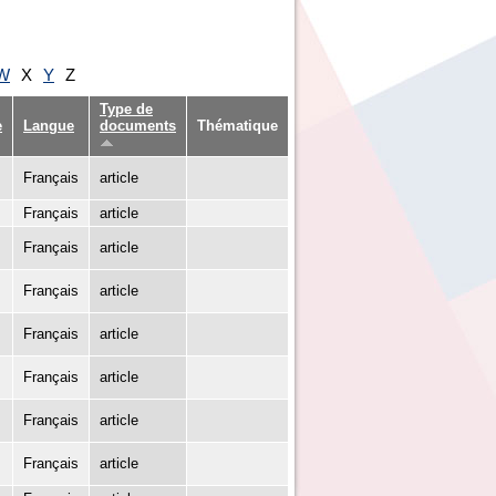
W
X
Y
Z
Type de
e
Langue
documents
Thématique
Français
article
Français
article
Français
article
Français
article
Français
article
Français
article
Français
article
Français
article