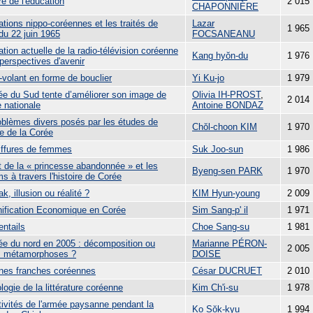
re de l'éducation
2 015
CHAPONNIÈRE
ations nippo-coréennes et les traités de
Lazar
1 965
du 22 juin 1965
FOCSANEANU
ation actuelle de la radio-télévision coréenne
Kang hyŏn-du
1 976
perspectives d'avenir
-volant en forme de bouclier
Yi Ku-jo
1 979
ée du Sud tente d’améliorer son image de
Olivia IH-PROST
,
2 014
 nationale
Antoine BONDAZ
oblèmes divers posés par les études de
Chŏl-choon KIM
1 970
ire de la Corée
iffures de femmes
Suk Joo-sun
1 986
t de la « princesse abandonnée » et les
Byeng-sen PARK
1 970
 à travers l'histoire de Corée
ak, illusion ou réalité ?
KIM Hyun-young
2 009
nification Economique en Corée
Sim Sang-p' il
1 971
entails
Choe Sang-su
1 981
ée du nord en 2005 : décomposition ou
Marianne PÉRON-
2 005
s métamorphoses ?
DOISE
nes franches coréennes
César DUCRUET
2 010
logie de la littérature coréenne
Kim Ch'i-su
1 978
tivités de l'armée paysanne pendant la
Ko Sŏk-kyu
1 994