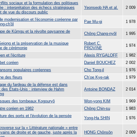
flits sociaux et la formulation des politiques
e : interprétation des échecs stratégiques
Yeonseob HA et al.
2 009
t de vue du discours public
 de modernisation et l'économie coréenne par
Pae Mu-gi
1 978
ng-ch'ŏl
upe de Kŭmgu et la révolte paysanne de
Chŏng Chang-nyŏl
1 995
Sejong et la préservation de la musique
Robert C.
1 974
se de cérémonie
PROVINE
en et l'écriture
Alexis RYGALOFF
1 982
abet coréen
Daniel BOUCHEZ
2 002
ansons populaires coréennes
Cho Tong-il
1 976
ne des fleurs
Ch’oe Kye-rak
1 979
tage du fardeau de la défense est dans
êt des États-Unis : interview de Hahm
Antoine BONDAZ
2 014
ng
esques des tombeaux Kogouryŏ
Won-yong KIM
1 969
âtre coréen en 1982
Chŏng Chin-su
1 983
ture des ports et l'évolution de la pensée
Yong-Ha SHIN
1 976
roverse sur la « Littérature nationale » entre
ivains de droite et de gauche, juste après la
HONG Chǒnsǒn
2 009
ion