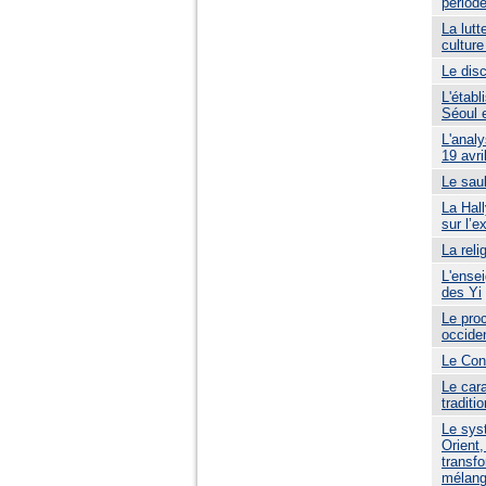
périod
La lutt
culture
Le dis
L'établ
Séoul 
L'anal
19 avri
Le saul
La Hall
sur l’
La reli
L'ensei
des Yi
Le pro
occide
Le Cong
Le car
traditi
Le syst
Orient,
transfo
mélang