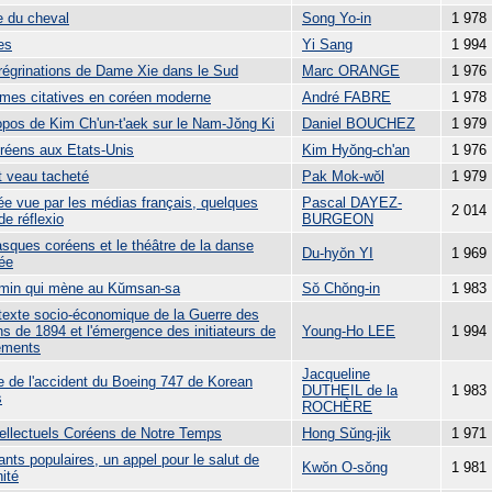
e du cheval
Song Yo-in
1 978
es
Yi Sang
1 994
régrinations de Dame Xie dans le Sud
Marc ORANGE
1 976
rmes citatives en coréen moderne
André FABRE
1 978
opos de Kim Ch'un-t'aek sur le Nam-Jŏng Ki
Daniel BOUCHEZ
1 979
réens aux Etats-Unis
Kim Hyŏng-ch'an
1 976
t veau tacheté
Pak Mok-wŏl
1 979
ée vue par les médias français, quelques
Pascal DAYEZ-
2 014
de réflexio
BURGEON
sques coréens et le théâtre de la danse
Du-hyŏn YI
1 969
ée
min qui mène au Kŭmsan-sa
Sŏ Chŏng-in
1 983
texte socio-économique de la Guerre des
s de 1894 et l'émergence des initiateurs de
Young-Ho LEE
1 994
ements
Jacqueline
re de l'accident du Boeing 747 de Korean
DUTHEIL de la
1 983
s
ROCHÈRE
tellectuels Coréens de Notre Temps
Hong Sŭng-jik
1 971
nts populaires, un appel pour le salut de
Kwŏn O-sŏng
1 981
ité