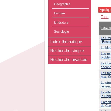
Géographie
Histoire
Tous
Littérature
Titre 
Sociologie
La Croi
Index thématique
l'Ense
Le bleu
Recherche simple
Les rel
problè
Recherche avancée
La Cor
second
Les mo
hoa, C
La stru
l'ense
Le rôl
la Rép
L'archi
de Cor