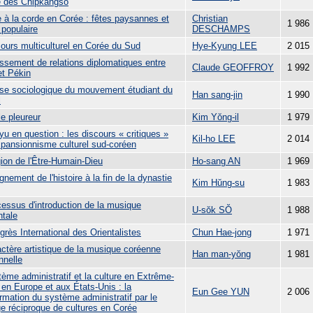
e des Chipkangso
e à la corde en Corée : fêtes paysannes et
Christian
1 986
 populaire
DESCHAMPS
cours multiculturel en Corée du Sud
Hye-Kyung LEE
2 015
issement de relations diplomatiques entre
Claude GEOFFROY
1 992
et Pékin
yse sociologique du mouvement étudiant du
Han sang-jin
1 990
l
e pleureur
Kim Yŏng-il
1 979
yu en question : les discours « critiques »
Kil-ho LEE
2 014
expansionnisme culturel sud-coréen
gion de l'Être-Humain-Dieu
Ho-sang AN
1 969
gnement de l'histoire à la fin de la dynastie
Kim Hŭng-su
1 983
cessus d'introduction de la musique
U-sŏk SŎ
1 988
ntale
rès International des Orientalistes
Chun Hae-jong
1 971
actère artistique de la musique coréenne
Han man-yŏng
1 981
onnelle
ème administratif et la culture en Extrême-
 en Europe et aux États-Unis : la
Eun Gee YUN
2 006
rmation du système administratif par le
e réciproque de cultures en Corée