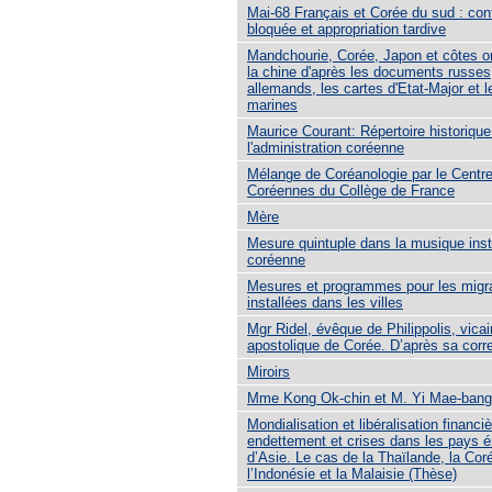
Mai-68 Français et Corée du sud : con
bloquée et appropriation tardive
Mandchourie, Corée, Japon et côtes or
la chine d'après les documents russes,
allemands, les cartes d'Etat-Major et l
marines
Maurice Courant: Répertoire historique
l'administration coréenne
Mélange de Coréanologie par le Centr
Coréennes du Collège de France
Mère
Mesure quintuple dans la musique ins
coréenne
Mesures et programmes pour les migr
installées dans les villes
Mgr Ridel, évêque de Philippolis, vicai
apostolique de Corée. D’après sa cor
Miroirs
Mme Kong Ok-chin et M. Yi Mae-bang
Mondialisation et libéralisation financiè
endettement et crises dans les pays 
d’Asie. Le cas de la Thaïlande, la Cor
l’Indonésie et la Malaisie (Thèse)