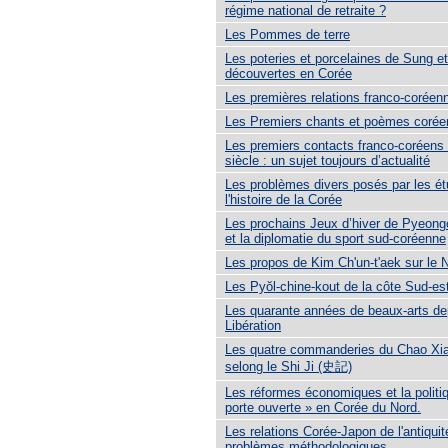
régime national de retraite ?
Les Pommes de terre
Les poteries et porcelaines de Sung e
découvertes en Corée
Les premières relations franco-coréen
Les Premiers chants et poèmes corée
Les premiers contacts franco-coréens
siècle : un sujet toujours d’actualité
Les problèmes divers posés par les é
l'histoire de la Corée
Les prochains Jeux d’hiver de Pyeong
et la diplomatie du sport sud-coréenne
Les propos de Kim Ch'un-t'aek sur le
Les Pyŏl-chine-kout de la côte Sud-es
Les quarante années de beaux-arts de
Libération
Les quatre commanderies du Chao X
selong le Shi Ji (史記)
Les réformes économiques et la politiq
porte ouverte » en Corée du Nord.
Les relations Corée-Japon de l'antiquit
problèmes méthodologiques