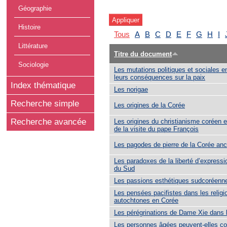
Géographie
Histoire
Tous
A
B
C
D
E
F
G
H
I
Littérature
Titre du document
Sociologie
Les mutations politiques et sociales e
leurs conséquences sur la paix
Index thématique
Les norigae
Recherche simple
Les origines de la Corée
Recherche avancée
Les origines du christianisme coréen e
de la visite du pape François
Les pagodes de pierre de la Corée an
Les paradoxes de la liberté d’express
du Sud
Les passions esthétiques sudcoréenn
Les pensées pacifistes dans les religi
autochtones en Corée
Les pérégrinations de Dame Xie dans 
Les personnes âgées peuvent-elles co