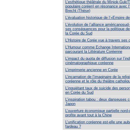
L’esthétique théâtrale du Minjok-Guk(
populaire coréen) en résonance avec l
Brecht (Thèse)
L’évaluation historique de l’«Empire d
L’évolution de l’alliance américanosud
ses conséquences pour la politique d
la Corée du Sud
L’Histoire de Corée vue à travers ses 
L’Humour comme Echange Internation
parcourant la Littérature Coréenne
L’impact du quota de diffusion sur l’ind
cinématographique coréenne
L’imprimerie ancienne en Corée
L’incarnation de l’imaginaire de la relig
coréenne et le rôle du théâtre catholi
L’inquiétant taux de suicide des pers
en Corée du Sud
L’inspiration tabou : deux danseuses 
Japon
L’ouverture économique partielle nord
profite avant tout à la Chine
L’unification coréenne est-elle une au
fardeau ?