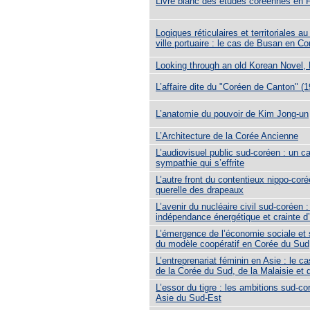
Livre blanc des études coréennes en 
Logiques réticulaires et territoriales au
ville portuaire : le cas de Busan en C
Looking through an old Korean Novel
L’affaire dite du "Coréen de Canton" (
L’anatomie du pouvoir de Kim Jong-un
L’Architecture de la Corée Ancienne
L’audiovisuel public sud-coréen : un ca
sympathie qui s’effrite
L’autre front du contentieux nippo-coré
querelle des drapeaux
L’avenir du nucléaire civil sud-coréen :
indépendance énergétique et crainte d’
L’émergence de l’économie sociale et s
du modèle coopératif en Corée du Sud
L’entreprenariat féminin en Asie : le c
de la Corée du Sud, de la Malaisie et
L’essor du tigre : les ambitions sud-c
Asie du Sud-Est