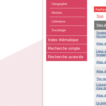
Géographie
Histoire
Tous
Littérature
Titre 
Sociologie
Stratég
l'écon
Index thématique
Atlas d
Recherche simple
Lieux e
fondat
Recherche avancée
Atlas 
Atlas 
The ne
L’essor
Asie d
Atlas 
Le proj