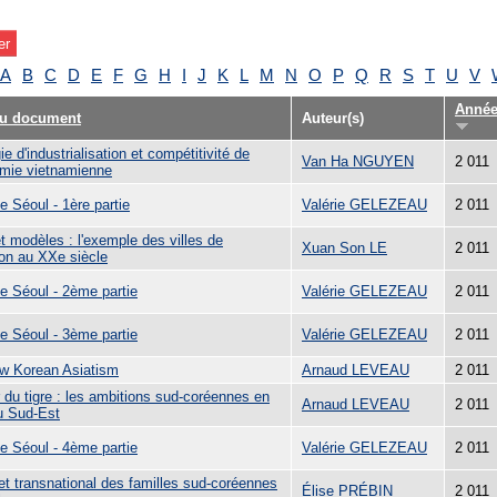
A
B
C
D
E
F
G
H
I
J
K
L
M
N
O
P
Q
R
S
T
U
V
Anné
du document
Auteur(s)
ie d'industrialisation et compétitivité de
Van Ha NGUYEN
2 011
omie vietnamienne
e Séoul - 1ère partie
Valérie GELEZEAU
2 011
t modèles : l'exemple des villes de
Xuan Son LE
2 011
ion au XXe siècle
de Séoul - 2ème partie
Valérie GELEZEAU
2 011
de Séoul - 3ème partie
Valérie GELEZEAU
2 011
w Korean Asiatism
Arnaud LEVEAU
2 011
 du tigre : les ambitions sud-coréennes en
Arnaud LEVEAU
2 011
u Sud-Est
de Séoul - 4ème partie
Valérie GELEZEAU
2 011
et transnational des familles sud-coréennes
Élise PRÉBIN
2 011