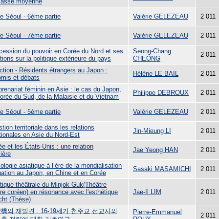
classe moyenne
de Séoul - 6ème partie
Valérie GELEZEAU
2 011
de Séoul - 7ème partie
Valérie GELEZEAU
2 011
cession du pouvoir en Corée du Nord et ses
Seong-Chang
2 011
tions sur la politique extérieure du pays
CHEONG
ction - Résidents étrangers au Japon :
Hélène LE BAIL
2 011
mis et débats
prenariat féminin en Asie : le cas du Japon,
Philippe DEBROUX
2 011
Corée du Sud, de la Malaisie et du Vietnam
de Séoul - 5ème partie
Valérie GELEZEAU
2 011
tion territoriale dans les relations
Jin-Mieung LI
2 011
tionales en Asie du Nord-Est
e et les États-Unis : une relation
Jae Yeong HAN
2 011
lière
ologie asiatique à l’ère de la mondialisation
Sasaki MASAMICHI
2 011
tuation au Japon, en Chine et en Corée
étique théâtrale du Minjok-Guk(Théâtre
ire coréen) en résonance avec l'esthétique
Jae-Il LIM
2 011
cht (Thèse)
橋의 재발견 : 16-19세기 천주교 선교사의
Pierre-Emmanuel
2 011