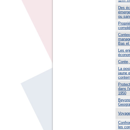
조선 
Des éc
émerge
ou san
Propri
complé
Contex
manage
Bas et
Les enj
économ
Corée,
La posi
jaune e
contem
Protect
dans l
1950
Beyond 
Geogra
Voyage
Confron
les co