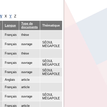
W
X
Y
Z
e
Type de
Langue
Thématique
documents
Français
thèse
SÉOUL
Français
ouvrage
MÉGAPOLE
Français
thèse
SÉOUL
Français
ouvrage
MÉGAPOLE
SÉOUL
Français
ouvrage
MÉGAPOLE
Anglais
article
Français
article
SÉOUL
Français
ouvrage
MÉGAPOLE
Français
article