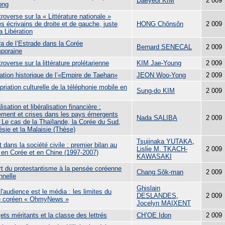
Daeyeol KIM
2 009
ong
roverse sur la « Littérature nationale »
es écrivains de droite et de gauche, juste
HONG Chǒnsǒn
2 009
a Libération
ra de l’Estrade dans la Corée
Bernard SENECAL
2 009
poraine
roverse sur la littérature prolétarienne
KIM Jae-Young
2 009
ation historique de l’«Empire de Taehan»
JEON Woo-Yong
2 009
priation culturelle de la téléphonie mobile en
Sung-do KIM
2 009
isation et libéralisation financière :
ement et crises dans les pays émergents
Nada SALIBA
2 009
 Le cas de la Thaïlande, la Corée du Sud,
ésie et la Malaisie (Thèse)
Tsujinaka YUTAKA
,
t dans la société civile : premier bilan au
Lislie M. TKACH-
2 009
 en Corée et en Chine (1997-2007)
KAWASAKI
rt du protestantisme à la pensée coréenne
Chang Sŏk-man
2 009
onnelle
Ghislain
'audience est le média : les limites du
DESLANDES
,
2 009
e coréen « OhmyNews »
Jocelyn MAIXENT
ets méritants et la classe des lettrés
CH’OE Idon
2 009