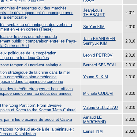
진출 전략에 대한 기초연구
ROUX
onomies émergentes ou des marchés
Jean-Louis
nts : le développement économique avec
2 011
THIÉBAULT
s la démocratie
étés syntaxico-sémantiques des verbes à
So-Yun KIM
2 010
ment en -e en coréen (Thèse)
tualiser le sens des réformes du
Taco BRANDSEN
,
ment public : comparaison entre les Pays-
2 010
Sunhyuk KIM
 la Corée du Sud
eux politiques de la coopération
Leonid PETROV
2 010
ique entre les deux Corées
 zone tampon du nord-est asiatique
Bernard SENECAL
2 010
tion stratégique de la chine dans la mer
t la compétition sino-américaine
Young S. KIM
2 010
poraine dans la péninsule coréenne
ion des intérêts étrangers et bons offices
'espace sino-coréen au début des années
Michele CODURI
2 010
the 'Long Partition'. From Divisive
Valérie GELEZEAU
2 010
phies of Korea to the Korean 'Meta-Culture'
Arnaud LE
s parmi les précaires de Séoul et Osaka
2 010
MARCHAND
tations nord/sud au-delà de la péninsule :
Eunsil YIM
2 010
réens du Kazakhstan