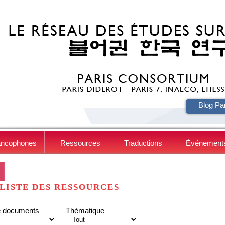
HE
Blog Pa
ancophones
Ressources
Traductions
Événement
LISTE DES RESSOURCES
e documents
Thématique