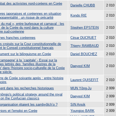
bat des activistes nord-coréens en Corée
Danielle CHUBB
2 010
res japonaises et coréennes en situation
Kondo RIE
2 010
parentalité : un risque de précarité
 du mal », entre burlesque et carnaval : les
 de la Corée du nord dans la culture
Stephen EPSTEIN
2 010
ire sud-coréenne
nes franches coréennes
César DUCRUET
2 010
 croisés sur la Cour constitutionnelle de
Thierry RAMBAUD
2 010
t le Conseil constitutionnel français
ument sur le bilinguisme en Corée
Daniel BOUCHEZ
2 010
campagne' à la `capitale' - Essai sur la
es lettrés des `familles illustres de la
Daeyeol KIM
2 010
e' dans l'histoire socio-culturelle de la Corée
e siècle.
re de Corée soixante après : entre histoire
Laurent QUISEFIT
2 010
oire,
sent dans les recherches historiques
MUN Yŏng-Ju
2 009
ŏngjo's political strategy around the royal
Daeyeol KIM
2 009
 on the Confucian classics
organisation étaient les sambyŏlch’o ?
SIN Ansik
2 009
iors et l'emploi en Corée
Youngjoo BARK
2 009