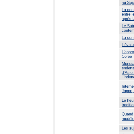
roi Sej
La cont
entre l
après l
Le Sut
contem
La cont
L’évalu
L'appro
Corée
Mondial
endett
d’Asie.
l’Indon
Interne
Japon,
Le heu
traditi
Quand l
modèl
Les suj