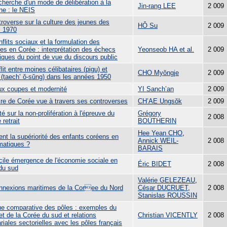
cherche d'un mode de délibération à la
Jin-rang LEE
2 009
ne : le NEIS
roverse sur la culture des jeunes des
HǑ Su
2 009
 1970
flits sociaux et la formulation des
ues en Corée : interprétation des échecs
Yeonseob HA et al.
2 009
iques du point de vue du discours public
lit entre moines célibataires (pigu) et
CHO Myŏngje
2 009
 (taech’ ŏ-sŭng) dans les années 1950
x coupes et modernité
YI Sanch’an
2 009
oire de Corée vue à travers ses controverses
CH’AE Ungsŏk
2 009
té sur la non-prolifération à l'épreuve du
Grégory
2 008
 retrait
BOUTHERIN
Hee Yean CHO
,
ent la supériorité des enfants coréens en
Annick WEIL-
2 008
atiques ?
BARAIS
icile émergence de l'économie sociale en
Éric BIDET
2 008
du sud
Valérie GELEZEAU
,
nnexions maritimes de la Coree du Nord
César DUCRUET
,
2 008
Stanislas ROUSSIN
que comparative des pôles : exemples du
t de la Corée du sud et relations
Christian VICENTLY
2 008
riales sectorielles avec les pôles français