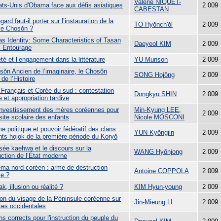
Valérie NIQUET-
ats-Unis d'Obama face aux défis asiatiques
2 009
CABESTAN
gard faut-il porter sur l’instauration de la
TO Hyŏnch'ŏl
2 009
ie Chosŏn ?
as Identity: Some Characteristics of Tasan
Daeyeol KIM
2 009
s Entourage
té et l’engagement dans la littérature
YU Munson
2 009
sŏn Ancien de l’imaginaire, le Chosŏn
SONG Hojŏng
2 009
de l’Histoire
 Français et Corée du sud : contestation
Dongkyu SHIN
2 009
 et appropriation tardive
investissement des mères coréennes pour
Min-Kyung LEE
,
2 009
site scolaire des enfants
Nicole MOSCONI
 politique et pouvoir fédératif des clans
YUN Kyŏngjin
2 009
nts hojok de la première période du Koryŏ
sée kaehwa et le discours sur la
WANG Hyŏnjong
2 009
uction de l’État moderne
éma nord-coréen : arme de destruction
Antoine COPPOLA
2 009
e ?
ak, illusion ou réalité ?
KIM Hyun-young
2 009
ion du visage de la Péninsule coréenne sur
Jin-Mieung LI
2 009
tes occidentales
s corrects pour l'instruction du peuple du