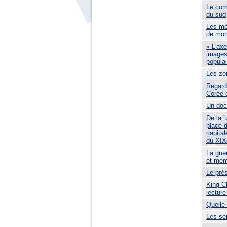
Le com
du sud
Les mè
de mono
« L'axe
images
popula
Les zo
Regards
Corée e
Un doc
De la `
place d
capital
du XIX
La guer
et mém
Le pré
King Ch
lecture
Quelle 
Les sen