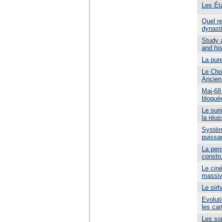
Les Ét
Quel re
dynast
Study 
and hi
La pure
Le Cho
Ancien 
Mai-68
bloquée
Le sur
la réus
Système
puissa
La pen
constr
Le cin
massiv
Le sirh
Evolut
les car
Les son