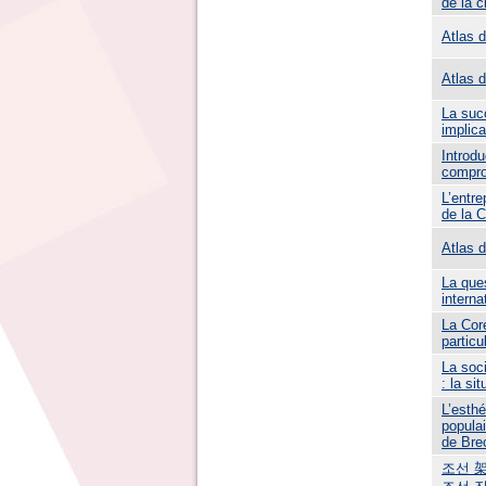
de la 
Atlas 
Atlas 
La suc
implica
Introdu
compro
L’entre
de la 
Atlas 
La ques
interna
La Coré
particu
La soci
: la si
L’esth
popula
de Bre
조선 架