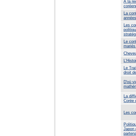
À la re
coréen
La cont
années
Les con
politiq
stratég
Le conf
mariés
Cheveu
L’Hist
Le Trai
droit de
D'où vi
mathém
La diff
Corée 
Les co
Politi
Japon e
partena