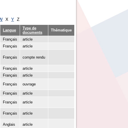
W
X
Y
Z
Type de
Langue
Thématique
documents
Français
article
Français
article
Français
compte rendu
Français
article
Français
article
Français
ouvrage
Français
article
Français
article
Français
article
Anglais
article