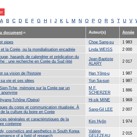
A
B
C
D
E
F
G
H
I
J
K
L
M
N
O
P
Q
R
S
T
U
V
Auteur(s)
Année
du document
et pipes
Choe Sang-su
1 983
et la Corée, ou la mondialisation encadrée
Linda WEISS
2 000
ouge, hasards de calendrier et prédication du
Jean-Baptiste
he : une recherche en Corée du Sud (été
2 017
ALARY
t sa vision de l'histoire
Han Yŏng-u
1 987
 sa vie et ses idées
Yun Sa-sun
1 987
Sien-Tche, mémoire sur la Corée par un
M.F.
1 886
n anonyme
SCHERZER
hyang-Tchône (Opéra)
Hi-sik MINE
1 969
ques du corps et communication ritualisée. À
Sang-Gil LEE
2 007
de la culture du boire en Corée
ces générales et caractéristiques de la
Kim Hyŏn
1 974
ture coréenne
dy, cosmetics and aesthetics in South Korea,
Valérie
2 015
ergence of a field of research
GELEZEAU