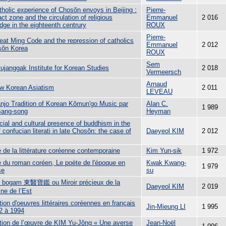
tholic experience of Chosŏn envoys in Beijing :
Pierre-
ct zone and the circulation of religious
Emmanuel
2 016
dge in the eighteenth centrury
ROUX
Pierre-
eat Ming Code and the repression of catholics
Emmanuel
2 012
sŏn Korea
ROUX
Sem
ujanggak Institute for Korean Studies
2 018
Vermeersch
Arnaud
w Korean Asiatism
2 011
LEVEAU
njo Tradition of Korean Kŏmun'go Music par
Alan C.
1 989
Bang-song
Heyman
cial and cultural presence of buddhism in the
f confucian literati in late Chosŏn: the case of
Daeyeol KIM
2 012
 de la littérature coréenne contemporaine
Kim Yun-sik
1 972
e du roman coréen, Le poète de l'époque en
Kwak Kwang-
1 979
se
su
i bogam 東醫寶鑑 ou Miroir précieux de la
Daeyeol KIM
2 019
ne de l’Est
ion d'oeuvres littéraires coréennes en français
Jin-Mieung LI
1 995
2 à 1994
tion de l’œuvre de KIM Yu-Jŏng « Une averse
Jean-Noël