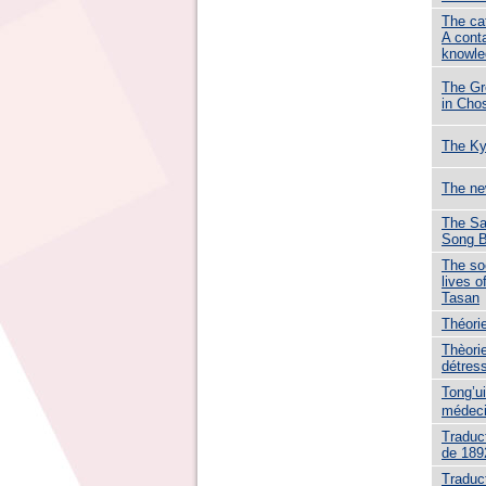
The ca
A conta
knowle
The Gr
in Cho
The Ky
The ne
The Sa
Song 
The so
lives o
Tasan
Théorie
Thèori
détres
Tong’u
médeci
Traduct
de 189
Traduc