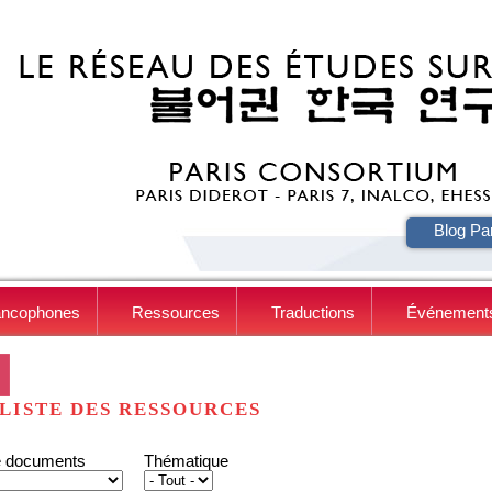
HE
Blog Pa
ancophones
Ressources
Traductions
Événement
LISTE DES RESSOURCES
e documents
Thématique