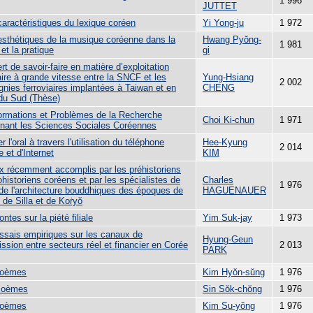
1 996
JUTTET
caractéristiques du lexique coréen
Yi Yong-ju
1 972
 esthétiques de la musique coréenne dans la
Hwang Pyŏng-
1 981
 et la pratique
gi
rt de savoir-faire en matière d’exploitation
aire à grande vitesse entre la SNCF et les
Yung-Hsiang
2 002
nies ferroviaires implantées à Taiwan et en
CHENG
du Sud (Thèse)
ormations et Problèmes de la Recherche
Choi Ki-chun
1 971
nant les Sciences Sociales Coréennes
er l'oral à travers l'utilisation du téléphone
Hee-Kyung
2 014
e et d'Internet
KIM
x récemment accomplis par les préhistoriens
ohistoriens coréens et par les spécialistes de
Charles
1 976
t de l'architecture bouddhiques des époques de
HAGUENAUER
 de Silla et de Koṙyŏ
ontes sur la piété filiale
Yim Suk-jay
1 973
essais empiriques sur les canaux de
Hyung-Geun
ssion entre secteurs réel et financier en Corée
2 013
PARK
poèmes
Kim Hyŏn-sŭng
1 976
Poèmes
Sin Sŏk-chŏng
1 976
poèmes
Kim Su-yŏng
1 976