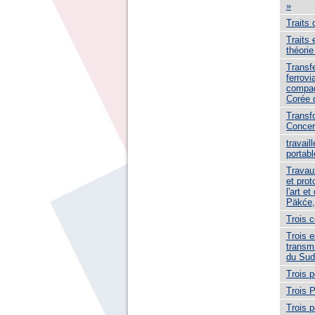
»
Traits 
Traits
théorie
Transfe
ferrovi
compag
Corée 
Transf
Concer
travaill
portabl
Travau
et prot
l'art e
Päkće,
Trois c
Trois 
transmi
du Sud
Trois 
Trois 
Trois 