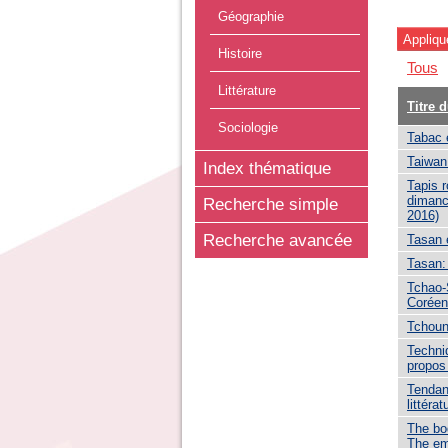
Géographie
Histoire
Tous
Littérature
Titre 
Sociologie
Tabac 
Taiwan 
Index thématique
Tapis r
dimanc
Recherche simple
2016)
Recherche avancée
Tasan e
Tasan:
Tchao-
Corée
Tchoun
Techni
propos 
Tendan
littéra
The bo
The em