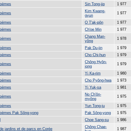
poèmes
Sin Tong-jip
1 977
Kim Kwang-
poèmes
1 977
gyun
poèmes
O T'ak-pŏn
1 977
poèmes
Ch'oe Min
1 977
Chang Man-
poèmes
1 978
yŏng
poèmes
Pak Du-jin
1 979
poèmes
Cho Chi-hun
1 979
Chŏng Hyŏn-
poèmes
1 979
jong
poèmes
Yi Ka-rim
1 980
poèmes
Cho Pyŏng-hwa
1 973
poèmes
Yi Yuk-sa
1 981
No Ch'ŏn-
poèmes
1 975
myŏng
poèmes
Yun Tong-ju
1 975
poèmes Pak Sŏng-yong
Pak Sŏng-yong
1 975
l
Choe Sang-su
1 986
Chŏng Chae-
de jardins et de parcs en Corée
1 987