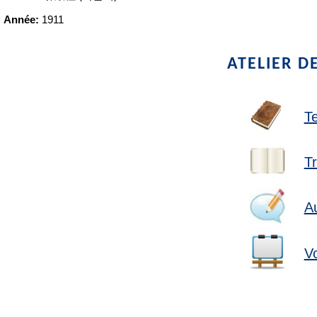
Année:
1911
ATELIER D
Te
Tr
Au
Vo