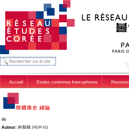
Aller au contenu principal
FORMULAIRE DE RECHERCHE
Chercher dans ce site
Accueil
Etudes coréennes francophones
Ressour
韓國痛史 緖論
Auteur:
朴殷植 (박은식)