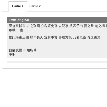
Partie 1
Partie 2
Texte original
臣金富軾言 古之列國 亦各置史官 以記事 故孟子曰 晉之乘 楚之檮 
春秋 一也
惟此海東三國 歷年長久 宜其事實 著在方策 乃命老臣 俾之編集
自顧缺爾 不知所爲
中謝