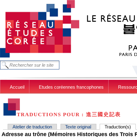
Aller au contenu principal
Chercher dans ce site
FORMULAIRE DE RECHERCHE
Accueil
Etudes coréennes francophones
Ressour
TRADUCTIONS POUR : 進三國史記表
Atelier de traduction
Texte original
Traduction(s)
(on
ONGLETS PRINCIPAUX
Adresse au trône (Mémoires Historiques des Trois