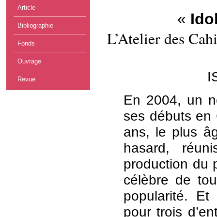
Article
«
Ido
Bibliographie
L’Atelier des Cah
Fonds
Ouvrage
​
Revue
En 2004, un n
ses débuts en 
ans, le plus âg
hasard, réun
production du p
célèbre de tou
popularité. E
pour trois d’en