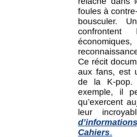
relâche dans l
foules à contr
bousculer. 
confrontent 
économiques, 
reconnaissance 
Ce récit docume
aux fans, est u
de la K-pop.
exemple, il p
qu’exercent a
leur incroya
d’informatio
Cahiers
.