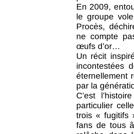
En 2009, entou
le groupe vol
Procès, déchir
ne compte pas 
œufs d’or…
​Un récit inspi
incontestées 
éternellement 
par la générati
C’est l’histo
particulier ce
trois « fugiti
fans de tous 