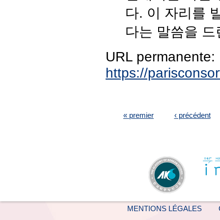
다. 이 자리를
다는 말씀을 드
URL permanente:
https://pariscons
PAGES
« premier
‹ précédent
MENTIONS LÉGALES