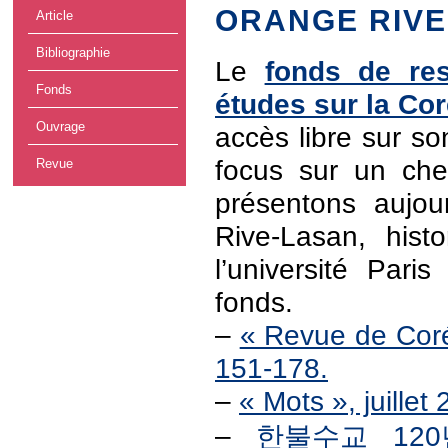
ORANGE RIVE
Article
Bibliographie
Le
fonds de re
Fonds
études sur la Co
Ouvrage
accès libre sur s
focus sur un ch
Revue
présentons aujou
Rive-Lasan, hist
l’université Pari
fonds.
–
« Revue de Coré
151-178.
–
« Mots », juille
–
한불수교 120년