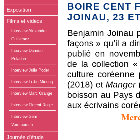
BOIRE CENT 
Exposition
JOINAU, 23 E
Films et vidéos
B
enjamin Joinau p
Interview Alexandre
Guillemoz
façons » qu’il a di
Interview Damien
publié en novemb
Peladan
de la collection 
Interview Julia Poder
culture coréenne
Interview Li Jin-Mieung
(2018) et
Manger
(
boisson au Pays d
Interview Marc Orange
aux écrivains coré
Interview Florent Rogie
Merc
Interview Sem
Vermeersch
Journée d'étude