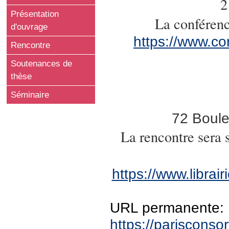
2
Présentation
La conférenc
d'ouvrage
https://www.cor
Rencontre
Soutenances de
thèse
Séminaire
72 Boule
La rencontre sera 
https://www.librai
URL permanente:
https://pariscons