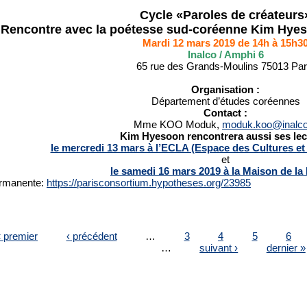
Cycle «Paroles de créateurs
Rencontre avec la poétesse sud-coréenne Kim Hyeso
Mardi 12 mars 2019 de 14h à 15h3
Inalco / Amphi 6
65 rue des Grands-Moulins 75013 Par
Organisation :
Département d’études coréennes
Contact :
Mme KOO Moduk,
moduk.koo@inalco
Kim Hyesoon rencontrera aussi ses lec
le mercredi 13 mars à l’ECLA (Espace des Cultures et
et
le samedi 16 mars 2019 à la Maison de la
rmanente:
https://parisconsortium.hypotheses.org/23985
ES
 premier
‹ précédent
…
3
4
5
6
…
suivant ›
dernier »