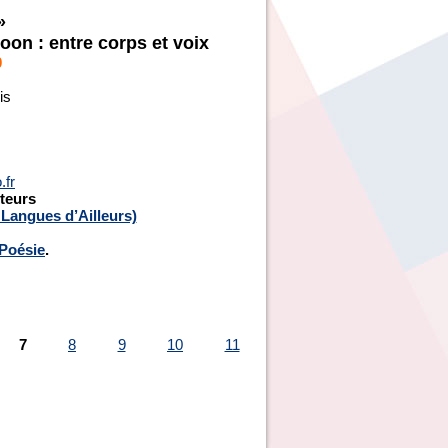
»
on : entre corps et voix
0
is
.fr
teurs
 Langues d’Ailleurs)
 Poésie
.
7
8
9
10
11