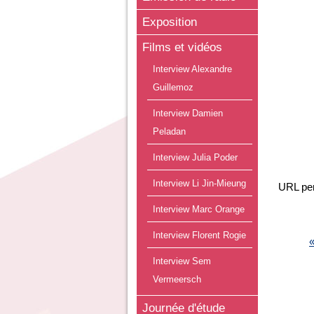
Exposition
Films et vidéos
Interview Alexandre
Guillemoz
Interview Damien
Peladan
Interview Julia Poder
Interview Li Jin-Mieung
URL pe
PAG
Interview Marc Orange
Interview Florent Rogie
«
Interview Sem
Vermeersch
Journée d'étude