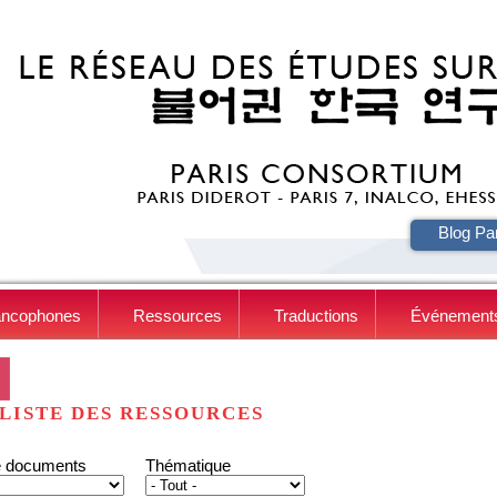
HE
Blog Pa
ancophones
Ressources
Traductions
Événement
LISTE DES RESSOURCES
e documents
Thématique