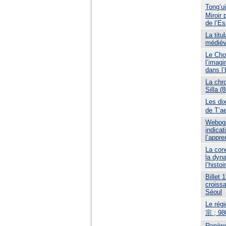
Tong’
Miroir
de l’Es
La titu
médiév
Le Cho
l’imagi
dans l’
La chro
Silla (
Les d
de T’a
Webogr
indicat
l’appr
La conc
la dyn
l’histo
Billet 
croiss
Séoul
Le rég
宗 ; 980
Repère