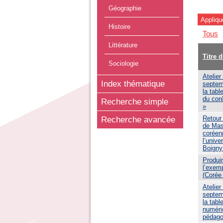
Géographie
Histoire
Tous
Littérature
Titre 
Sociologie
Atelie
Index thématique
septem
la tab
du cor
Recherche simple
»
Retour
Recherche avancée
de Mas
coréen
l’unive
Boigny
Produir
l’exem
(Corée
Atelie
septem
la tab
numéri
pédago