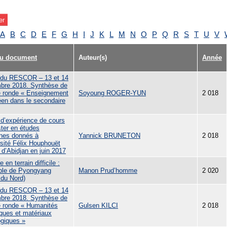
A
B
C
D
E
F
G
H
I
J
K
L
M
N
O
P
Q
R
S
T
U
V
du document
Auteur(s)
Année
r du RESCOR – 13 et 14
bre 2018. Synthèse de
le ronde « Enseignement
Soyoung ROGER-YUN
2 018
éen dans le secondaire
 d’expérience de cours
ter en études
nes donnés à
Yannick BRUNETON
2 018
rsité Félix Houphouët
 d’Abidjan en juin 2017
e en terrain difficile :
ple de Pyongyang
Manon Prud’homme
2 020
 du Nord)
r du RESCOR – 13 et 14
bre 2018. Synthèse de
le ronde « Humanités
Gulsen KILCI
2 018
ques et matériaux
giques »