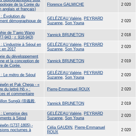
opologie de la Corée du
Florence GALMICHE
2 020
 anglais et français)
2 : Évolution du
GELÉZEAU Valérie
,
PEYRARD
ment démographique de
2 020
Suzanne
,
Son Youna
phie de T’aejo Wang
Yannick BRUNETON
2 018
7-943 ; r. 918-943)
3 : L’industrie à Séoul en
GELÉZEAU Valérie
,
PEYRARD
2 020
t en 2017
Suzanne
,
Son Youna
orie du développement
ne et la conception de
Yannick BRUNETON
2 019
ire de Corée.
GELÉZEAU Valérie
,
PEYRARD
4 : Le métro de Séoul
2 020
Suzanne
,
Son Youna
iwǒn et Pak Chega - «
ire du lettré Hǒ » :
Pierre-Emmanuel ROUX
2 020
ces et commentaire
illon Sungŭi (崇義殿,
Yannick BRUNETON
2 019
5 : L’emprise des
GELÉZEAU Valérie
,
PEYRARD
2 020
ements à Séoul
Suzanne
,
Son Youna
iwŏn (1737-1805) -
Célia GAUDIN
,
Pierre-Emmanuel
sions nocturnes à
2 020
ROUX