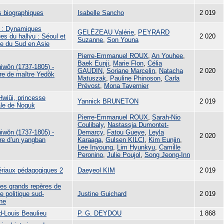
s biographiques
Isabelle Sancho
2 019
 6 : Dynamiques
GELÉZEAU Valérie
,
PEYRARD
es du hallyu : Séoul et
2 020
Suzanne
,
Son Youna
ée du Sud en Asie
Pierre-Emmanuel ROUX
,
An Youhee
,
Baek Eunji
,
Marie Flon
,
Célia
iwŏn (1737-1805) -
GAUDIN
,
Soriane Marcelin
,
Natacha
2 020
ire de maître Yedǒk
Matuszak
,
Pauline Phinoson
,
Carla
Prévost
,
Mona Tavernier
Hwiŭi, princesse
Yannick BRUNETON
2 019
ale de Noguk
Pierre-Emmanuel ROUX
,
Sarah-Nio
Coulibaly
,
Nastassja Dumontet-
iwŏn (1737-1805) -
Demarcy
,
Fatou Gueye
,
Leyla
2 020
ire d’un yangban
Karaaga
,
Gulsen KILCI
,
Kim Eunjin
,
Lee Inyoung
,
Lim Hyunkyu
,
Camille
Peronino
,
Julie Poujol
,
Song Jeong-Inn
ériaux pédagogiques 2
Daeyeol KIM
2 019
es grands repères de
ire politique sud-
Justine Guichard
2 019
ne
d-Louis Beaulieu
P. G. DEYDOU
1 868