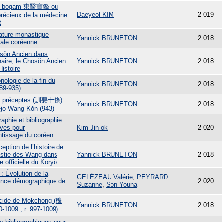
ui bogam 東醫寶鑑 ou
Daeyeol KIM
2 019
 précieux de la médecine
t
lature monastique
Yannick BRUNETON
2 018
ale coréenne
sŏn Ancien dans
naire, le Chosŏn Ancien
Yannick BRUNETON
2 018
Histoire
nologie de la fin du
Yannick BRUNETON
2 018
889-935)
ix préceptes (訓要十條)
Yannick BRUNETON
2 018
ejo Wang Kŏn (943)
aphie et bibliographie
ives pour
Kim Jin-ok
2 020
entissage du coréen
eption de l’histoire de
astie des Wang dans
Yannick BRUNETON
2 018
ire officielle du Koryŏ
1 : Évolution de la
GELÉZEAU Valérie
,
PEYRARD
ance démographique de
2 020
Suzanne
,
Son Youna
icide de Mokchong (穆
Yannick BRUNETON
2 018
-1009 ; r. 997-1009)
s bibliographiques pour