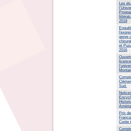
Les ét
l’Unive
Progra
littéra
2018
Enquêt
l'expre
genre d
chirurg
et Pus
2016
Ouvertu
licenc
l’unive
Montai
Compte
Clémen
Sud.
Notices
Encycl
Histori
Amériq
Prix de
Françai
Corée 
Compte