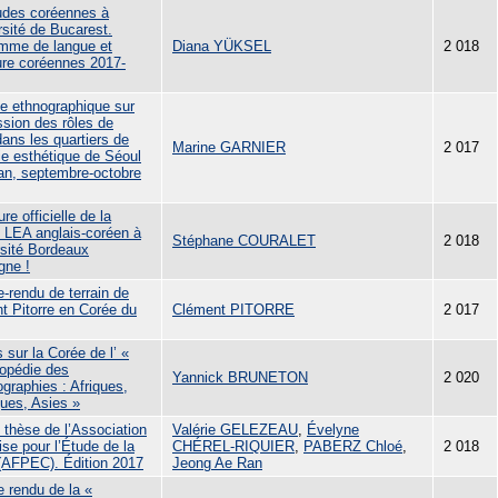
udes coréennes à
rsité de Bucarest.
mme de langue et
Diana YÜKSEL
2 018
ture coréennes 2017-
e ethnographique sur
ssion des rôles de
ans les quartiers de
Marine GARNIER
2 017
ie esthétique de Séoul
an, septembre-octobre
re officielle de la
e LEA anglais-coréen à
Stéphane COURALET
2 018
rsité Bordeaux
gne !
-rendu de terrain de
t Pitorre en Corée du
Clément PITORRE
2 017
 sur la Corée de l’ «
opédie des
Yannick BRUNETON
2 020
ographies : Afriques,
ues, Asies »
 thèse de l’Association
Valérie GELEZEAU
,
Évelyne
se pour l’Étude de la
CHÉREL-RIQUIER
,
PABERZ Chloé
,
2 018
(AFPEC). Édition 2017
Jeong Ae Ran
 rendu de la «