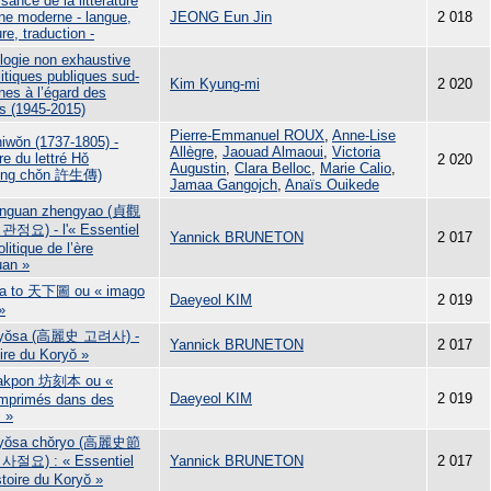
sance de la littérature
ne moderne - langue,
JEONG Eun Jin
2 018
ure, traduction -
logie non exhaustive
itiques publiques sud-
Kim Kyung-mi
2 020
nes à l’égard des
 (1945-2015)
Pierre-Emmanuel ROUX
,
Anne-Lise
iwŏn (1737-1805) -
Allègre
,
Jaouad Almaoui
,
Victoria
ire du lettré Hǒ
2 020
Augustin
,
Clara Belloc
,
Marie Calio
,
eng chǒn 許生傳)
Jamaa Gangojch
,
Anaïs Ouikede
enguan zhengyao (貞觀
정요) - l'« Essentiel
Yannick BRUNETON
2 017
olitique de l’ère
an »
ha to 天下圖 ou « imago
Daeyeol KIM
2 019
»
ryŏsa (高麗史 고려사) -
Yannick BRUNETON
2 017
ire du Koryŏ »
akpon 坊刻本 ou «
Daeyeol KIM
2 019
 imprimés dans des
s »
ryŏsa chŏryo (高麗史節
절요) : « Essentiel
Yannick BRUNETON
2 017
stoire du Koryŏ »