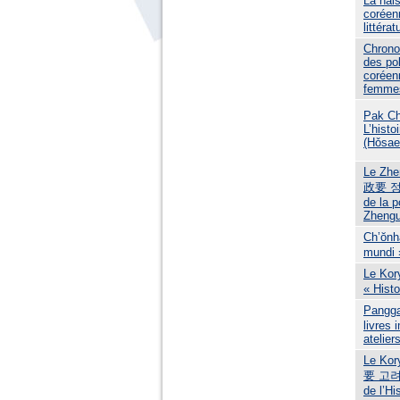
La nais
coréen
littérat
Chrono
des pol
coréen
femmes
Pak Ch
L’histo
(Hǒsa
Le Zh
政要 정관
de la p
Zhengu
Ch’ŏn
mundi 
Le Ko
« Histo
Pangg
livres
atelier
Le Ko
要 고려사
de l’Hi