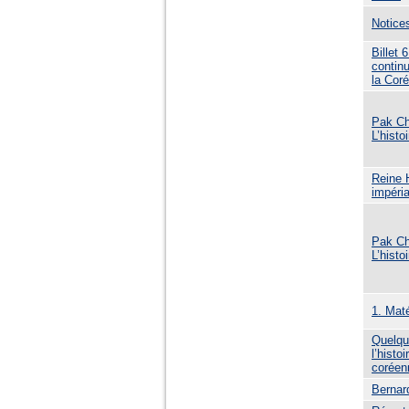
Notice
Billet
continu
la Cor
Pak Ch
L’histo
Reine 
impéri
Pak Ch
L’histo
1. Mat
Quelqu
l’histo
coréen
Bernar