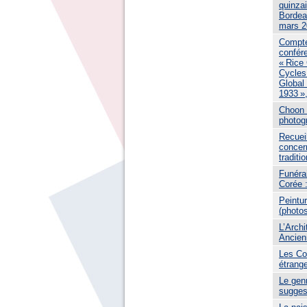
quinza
Bordea
mars 2
Compte
confér
« Rice
Cycles
Global
1933 »,
Choon 
photog
Recuei
concer
traditi
Funérai
Corée 
Peintur
(photo
L’Archi
Ancien
Les Cor
étrang
Le genr
sugges