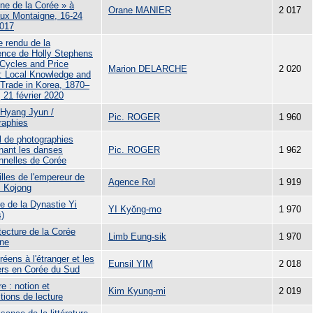
ine de la Corée » à
Orane MANIER
2 017
ux Montaigne, 16-24
017
 rendu de la
ence de Holly Stephens
 Cycles and Price
Marion DELARCHE
2 020
: Local Knowledge and
 Trade in Korea, 1870–
 21 février 2020
Hyang Jyun /
Pic. ROGER
1 960
raphies
l de photographies
nant les danses
Pic. ROGER
1 962
onnelles de Corée
lles de l'empereur de
Agence Rol
1 919
: Kojong
e de la Dynastie Yi
YI Kyŏng-mo
1 970
s)
tecture de la Corée
Limb Eung-sik
1 970
ne
éens à l'étranger et les
Eunsil YIM
2 018
ers en Corée du Sud
e : notion et
Kim Kyung-mi
2 019
tions de lecture