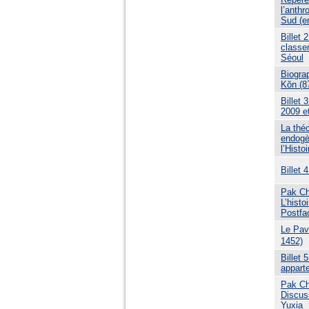
l’anthr
Sud (en
Billet 
classe
Séoul
Biogra
Kŏn (87
Billet 
2009 e
La thé
endogè
l’Histo
Billet 
Pak Ch
L’histo
Postfa
Le Pav
1452)
Billet 
appart
Pak Ch
Discus
Yuxia