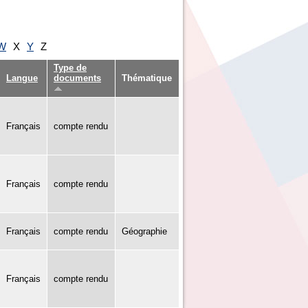
W
X
Y
Z
Type de
Langue
documents
Thématique
Français
compte rendu
Français
compte rendu
Français
compte rendu
Géographie
Français
compte rendu