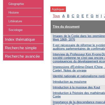
Géographie
Histoire
Tous
A
B
C
D
E
F
G
H
I
Littérature
Titre du document
Sociologie
Images de la Corée dans les première
Index thématique
Meiji 1868- 1876
Il est nécessaire de réformer le syst
Recherche simple
auditions parlementaires de confirmat
Interview du Professeur Kim Kyong-Do
Recherche avancée
société coréenne ne s'est pas encore
conséquences du développement éco
Impressions d'Extrême-Orient (Chine,
Corée). Notes de voyage
Identité nationale et nationalisme nor
Introduction au mouïsme
Introduction à la musique des Kout
Introduction à l'histoire des mathémat
Corée
Importance de la descendance mascul