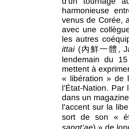
d’un tournage au
harmonieuse entr
venus de Corée, av
avec une collègue
les autres coéquip
ittai
(內鮮一體, Japon
lendemain du 15
mettent à exprimer
« libération » de
l’État-Nation. Par 
dans un magazine 
l’accent sur la li
sort de son «
sangt’ae
) » de lo