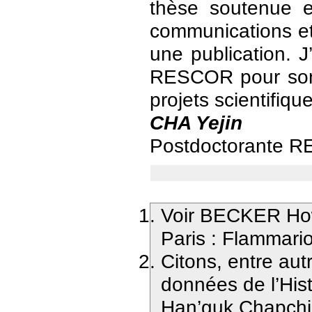
thèse soutenue 
communications et t
une publication. 
RESCOR pour son 
projets scientifiqu
CHA Yejin
Postdoctorante 
Voir BECKER Ho
Paris : Flammari
Citons, entre aut
données de l’His
Han’guk Chapch