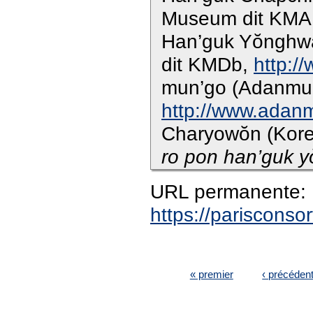
Museum dit KMA
Han’guk Yŏnghwa
dit KMDb,
http:/
mun’go (Adanmu
http://www.adan
Charyowŏn (Kore
ro pon han’guk 
URL permanente:
https://pariscons
PAGES
« premier
‹ précéden