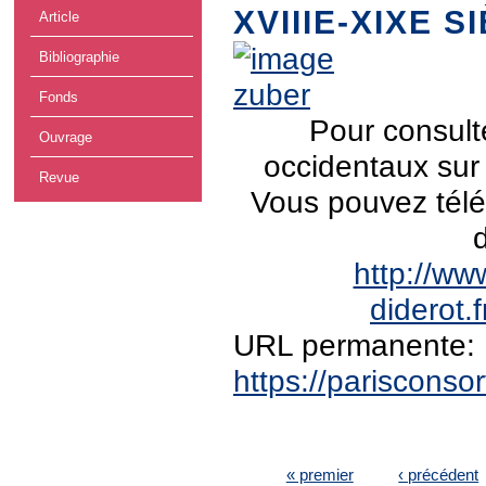
XVIIIE-XIXE S
Article
Bibliographie
Fonds
Pour consult
Ouvrage
occidentaux sur 
Revue
Vous pouvez téléc
http://ww
diderot.
URL permanente:
https://pariscons
PAGES
« premier
‹ précédent