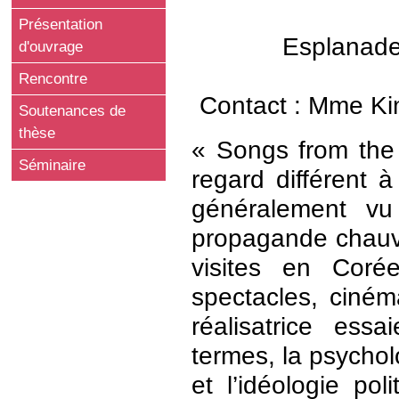
Présentation
Esplanade
d'ouvrage
Rencontre
Contact : Mme Ki
Soutenances de
thèse
« Songs from the 
Séminaire
regard différent 
généralement vu
propagande chauvi
visites en Coré
spectacles, ciném
réalisatrice es
termes, la psychol
et l’idéologie po