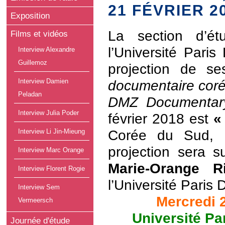
21 FÉVRIER 2
Exposition
La section d’é
Films et vidéos
l’Université Paris
Interview Alexandre
Guillemoz
projection de s
Interview Damien
documentaire cor
Peladan
DMZ Documentary
Interview Julia Poder
février 2018 est
Corée du Sud, É
Interview Li Jin-Mieung
projection sera 
Interview Marc Orange
Marie-Orange R
Interview Florent Rogie
l’Université Paris 
Interview Sem
Mercredi 
Vermeersch
Université Par
Journée d'étude