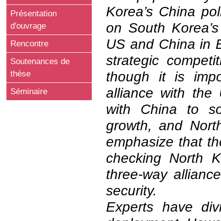
Korea’s China pol
Présentation
on South Korea’s 
d'ouvrage
US and China in E
Rencontre
strategic competi
Soutenances de
though it is im
thèse
alliance with th
Séminaire
with China to so
growth, and Nort
emphasize that t
checking North K
three-way allianc
security.
Experts have di