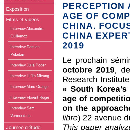
PERCEPTION 
Exposition
AGE OF COMP
Films et vidéos
CHINA. FOCU
Interview Alexandre
CHINA EXPER
Guillemoz
2019
Interview Damien
Peladan
Le prochain sémi
Interview Julia Poder
octobre 2019
, d
Interview Li Jin-Mieung
Research Institute
« South Korea’s 
Interview Marc Orange
age of competiti
Interview Florent Rogie
on the approach
Interview Sem
libre
) 22 avenue d
Vermeersch
This paper analyz
Journée d'étude