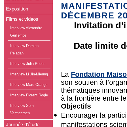
MANIFESTATIO
Exposition
DÉCEMBRE 20
Films et vidéos
Invitation d
Interview Alexandre
Guillemoz
Date limite
Interview Damien
Peladan
Interview Julia Poder
La
Fondation Maiso
Interview Li Jin-Mieung
son soutien à l’orga
Interview Marc Orange
thématiques innovan
Interview Florent Rogie
à la frontière entre 
Objectifs
Interview Sem
Vermeersch
Encourager la partic
manifestations scien
Journée d'étude