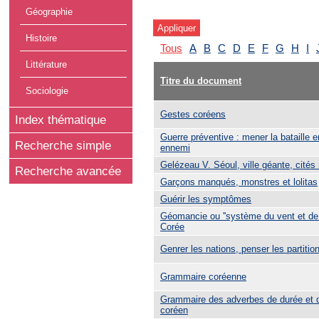
Géographie
Histoire
Tous
A
B
C
D
E
F
G
H
I
Littérature
Titre du document
Sociologie
Gestes coréens
Index thématique
Guerre préventive : mener la bataille en
Recherche simple
ennemi
Gelézeau V. Séoul, ville géante, cités
Recherche avancée
Garçons manqués, monstres et lolitas
Guérir les symptômes
Géomancie ou ''système du vent et de l
Corée
Genrer les nations, penser les partitio
Grammaire coréenne
Grammaire des adverbes de durée et 
coréen