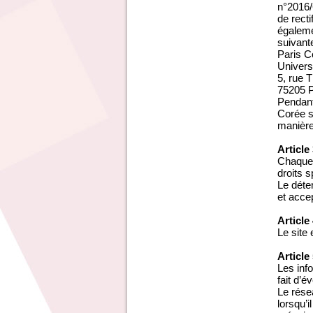
n°2016/6
de recti
égaleme
suivante
Paris C
Univers
5, rue
75205 
Pendant
Corée s
manière
Article
Chaque 
droits s
Le déte
et acce
Article
Le site
Article
Les inf
fait d’é
Le rése
lorsqu’i