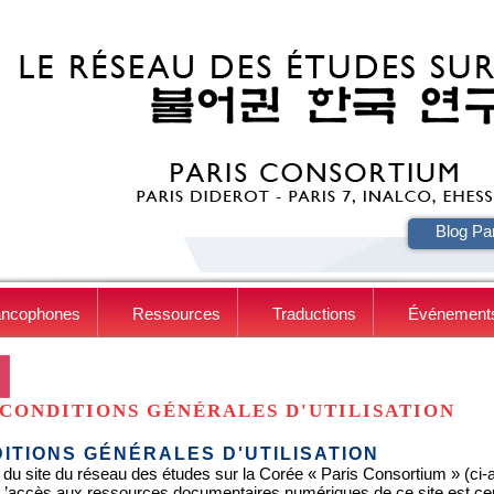
HE
Blog Pa
ancophones
Ressources
Traductions
Événement
CONDITIONS GÉNÉRALES D'UTILISATION
ITIONS GÉNÉRALES D'UTILISATION
 du site du réseau des études sur la Corée « Paris Consortium » (ci-apr
. L’accès aux ressources documentaires numériques de ce site est c