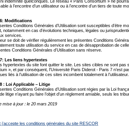
 ni indemnité quelconques. Le réseau « Paris Consortium » ne pourra
ble à l’encontre d’un utilisateur ou à l'encontre d'un tiers de toute m
 6: Modifications
entes Conditions Générales d'Utilisation sont susceptibles d'être modi
 notamment en cas d'évolutions techniques, légales ou jurisprudentie
x services.
ateur se doit de vérifier régulièrement les présentes Conditions Général
ement toute utilisation du service en cas de désapprobation de celles-c
sentes Conditions Générales d'Utilisation sans réserve.
 7: Les liens hypertextes
s hypertextes du site font quitter le site. Les sites cibles ne sont pas
ium », et par conséquent, l’Université Paris Diderot - Paris 7 n’est p
ues liés à l’utilisation de ces sites incombent totalement à l’utilisateur.
 8 : Loi Applicable – Litige
sentes Conditions Générales d'Utilisation sont régies par la Loi frança
e litige n’ayant pu faire l’objet d’un règlement amiable, seuls les tr
e mise à jour : le 20 mars 2019
 et j'accepte les conditions générales du site RESCOR