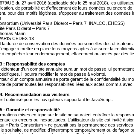
79/UE du 27 avril 2016 (applicable dès le 25 mai 2018), les utilisateur
fication, de portabilité et d’effacement de leurs données ou encore de l
nt, pour des motifs légitimes, s’opposer au traitement des données l
 :
onsortium (Université Paris Diderot – Paris 7, INALCO, EHESS)
ité Paris Diderot – Paris 7
 Thomas Mann
PARIS CEDEX 13
 la durée de conservation des données personnelles des utilisateurs 
’engage à mettre en place tous moyens aptes à assurer la confidential
 à empêcher leur endommagement, effacement ou accès par des tier
 3 : Responsabilité des comptes
détenteur d’un compte annuaire aura un mot de passe lui permettant 
pécifiques. Il pourra modifier le mot de passe à volonté.
nteur d’un compte annuaire se porte garant de la confidentialité du m
pte de porter toutes les responsabilités liées aux actes commis avec
 4: Recommandation aux visiteurs
 est optimisé pour les navigateurs supportant le JavaScript.
 5 : Garantie et responsabilité
ormations mises en ligne sur le site ne sauraient entraîner la respons
ventuelles erreurs ou inexactitudes. L’utilisateur du site est invité à si
au « Paris Consortium » ne garantit pas la permanence des services du 
l le souhaite, de modifier, d'interrompre temporairement ou de façon p