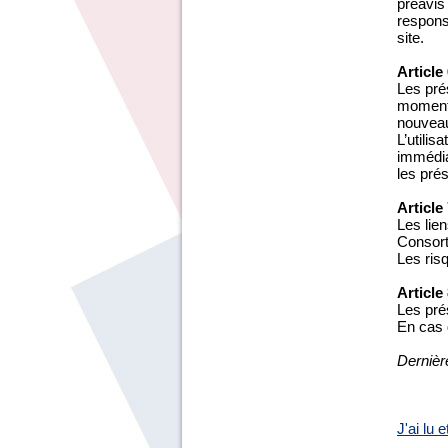
préavis
responsa
site.
Article
Les prés
moment,
nouveau
L’utilis
immédiat
les pré
Article
Les lien
Consort
Les risq
Article
Les pré
En cas d
Dernièr
J'ai lu