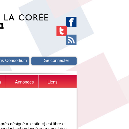
ris Consortium
Se connecter
s
Annonces
Liens
ès désigné « le site ») est libre et
ependant subordonné au respect des