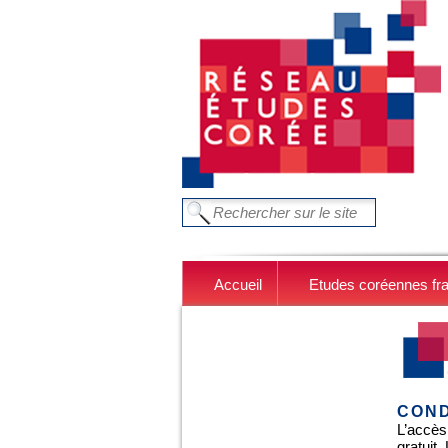
Aller au contenu principal
FORMULAIRE DE RECHERC
Chercher dans ce site
Accueil
Etudes coréennes fr
COND
L’accès
gratuit