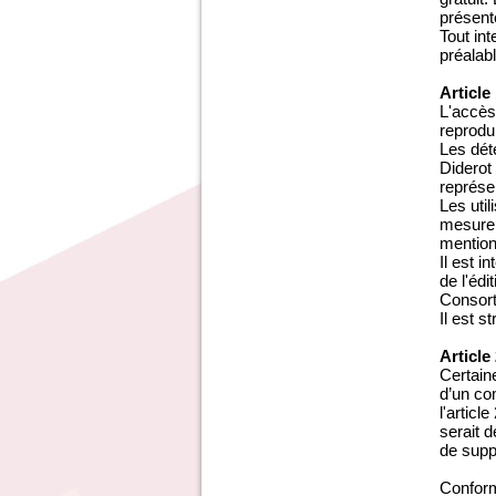
présent
Tout in
préalab
Article
L'accès
reprodui
Les dét
Diderot
représen
Les uti
mesure 
mention 
Il est 
de l'édi
Consort
Il est s
Article
Certaine
d’un com
l'articl
serait 
de supp
Conform