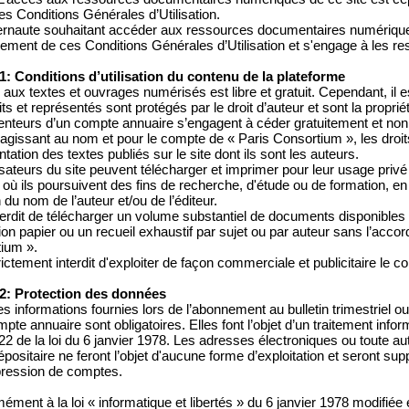
es Conditions Générales d’Utilisation.
ternaute souhaitant accéder aux ressources documentaires numériques
lement de ces Conditions Générales d’Utilisation et s'engage à les r
 1: Conditions d’utilisation du contenu de la plateforme
 aux textes et ouvrages numérisés est libre et gratuit. Cependant, il 
ts et représentés sont protégés par le droit d’auteur et sont la proprié
enteurs d’un compte annuaire s’engagent à céder gratuitement et non 
 agissant au nom et pour le compte de « Paris Consortium », les droit
tation des textes publiés sur le site dont ils sont les auteurs.
lisateurs du site peuvent télécharger et imprimer pour leur usage priv
où ils poursuivent des fins de recherche, d'étude ou de formation, en 
du nom de l’auteur et/ou de l’éditeur.
interdit de télécharger un volume substantiel de documents disponibles
tion papier ou un recueil exhaustif par sujet ou par auteur sans l’acco
ium ».
trictement interdit d'exploiter de façon commerciale et publicitaire le c
 2: Protection des données
s informations fournies lors de l’abonnement au bulletin trimestriel ou 
pte annuaire sont obligatoires. Elles font l’objet d’un traitement inf
e 22 de la loi du 6 janvier 1978. Les adresses électroniques ou toute au
dépositaire ne feront l’objet d'aucune forme d’exploitation et seront
ression de comptes.
ément à la loi « informatique et libertés » du 6 janvier 1978 modifié